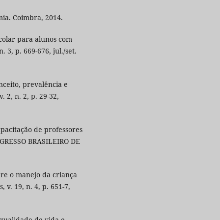
mia. Coimbra, 2014.
scolar para alunos com
. 3, p. 669-676, jul./set.
nceito, prevalência e
 2, n. 2, p. 29-32,
apacitação de professores
CONGRESSO BRASILEIRO DE
bre o manejo da criança
 v. 19, n. 4, p. 651-7,
 qualidade de vida e