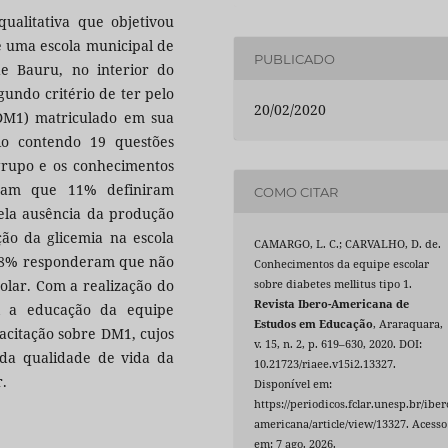
qualitativa que objetivou
e uma escola municipal de
PUBLICADO
e Bauru, no interior do
gundo critério de ter pelo
20/02/2020
(DM1) matriculado em sua
io contendo 19 questões
grupo e os conhecimentos
aram que 11% definiram
COMO CITAR
ela ausência da produção
ão da glicemia na escola
CAMARGO, L. C.; CARVALHO, D. de.
 58% responderam que não
Conhecimentos da equipe escolar
lar. Com a realização do
sobre diabetes mellitus tipo 1.
Revista Ibero-Americana de
el a educação da equipe
Estudos em Educação
, Araraquara,
acitação sobre DM1, cujos
v. 15, n. 2, p. 619–630, 2020. DOI:
da qualidade de vida da
10.21723/riaee.v15i2.13327.
r.
Disponível em:
https://periodicos.fclar.unesp.br/iber
americana/article/view/13327. Acesso
em: 7 ago. 2026.