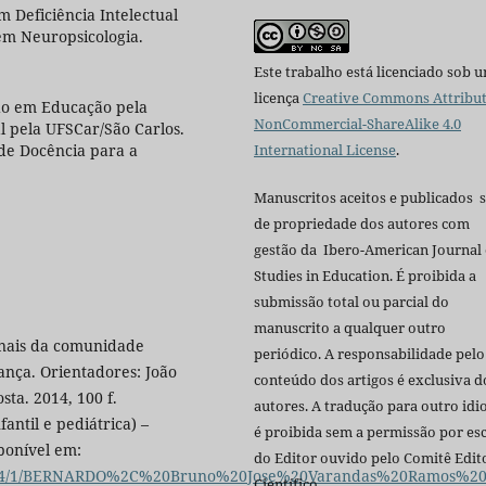
 Deficiência Intelectual
 em Neuropsicologia.
Este trabalho está licenciado sob 
licença
Creative Commons Attribut
o em Educação pela
NonCommercial-ShareAlike 4.0
 pela UFSCar/São Carlos.
International License
.
de Docência para a
Manuscritos aceitos e publicados 
de propriedade dos autores com
gestão da Ibero-American Journal 
Studies in Education. É proibida a
submissão total ou parcial do
manuscrito a qualquer outro
onais da comunidade
periódico. A responsabilidade pelo
iança. Orientadores: João
conteúdo dos artigos é exclusiva d
ta. 2014, 100 f.
autores. A tradução para outro id
ntil e pediátrica) –
é proibida sem a permissão por esc
sponível em:
do Editor ouvido pelo Comitê Edito
.19/2534/1/BERNARDO%2C%20Bruno%20Jose%20Varandas%20Ramos%20
Científico.