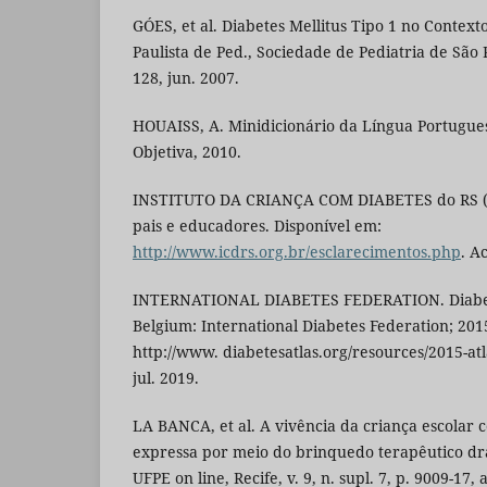
GÓES, et al. Diabetes Mellitus Tipo 1 no Contexto
Paulista de Ped., Sociedade de Pediatria de São Pa
128, jun. 2007.
HOUAISS, A. Minidicionário da Língua Portuguesa
Objetiva, 2010.
INSTITUTO DA CRIANÇA COM DIABETES do RS (I
pais e educadores. Disponível em:
http://www.icdrs.org.br/esclarecimentos.php
. A
INTERNATIONAL DIABETES FEDERATION. Diabetes 
Belgium: International Diabetes Federation; 201
http://www. diabetesatlas.org/resources/2015-at
jul. 2019.
LA BANCA, et al. A vivência da criança escolar 
expressa por meio do brinquedo terapêutico d
UFPE on line, Recife, v. 9, n. supl. 7, p. 9009-17, 