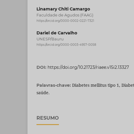
Linamary Chiti Camargo
Faculdade de Agudos (FAAG)
https://orcid.org/0000-0002-0221-7321
Dariel de Carvalho
UNESP/Bauru
https://orcid.org/0000-0003-4957-0058
DOI:
https://doi.org/10.21723/riaee.v15i2.13327
Diabetes mellitus tipo 1, Diabe
Palavras-chave:
saúde.
RESUMO