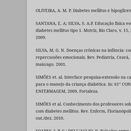
OLIVEIRA, A. M. P. Diabetes mellitus e hipoglice
SANTANA, E. A; SILVA, S. A.P. Educação física e
diabetes mellitus tipo 1. Motriz, Rio Claro, v. 15, n
2009.
SILVA, M. G. N. Doenças crônicas na infância: co
repercussões emocionais. Rev. Pediatria, Ceará, v.
maio/ago. 2001.
SIMÕES et. al. Interface pesquisa-extensão na c
para o manejo da criança diabética. In: 61° 
ENFERMAGEM, 2009, Fortaleza.
SIMÕES et al. Conhecimento dos professores so
com diabetes mellitus. Rev. Enferm, Florianópolis,
out./dez. 2010.
SOARES, J. P. G.; DELL’AGLIO, D. Relações entre