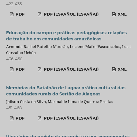
422-435
PDF
PDF (ESPAÑOL (ESPAÑA))
XML
Educação do campo e práticas pedagógicas: relações
de trabalho em comunidades amazônicas
Arminda Rachel Botelho Mourão, Luciene Mafra Vasconcelos, Iraci
Carvalho Uchôa
436-450
PDF
PDF (ESPAÑOL (ESPAÑA))
XML
Memórias do Batalhão de Lagoa: prática cultural das
comunidades rurais do Sertão de Alagoas
Jailson Costa da Silva, Marinaide Lima de Queiroz Freitas
451-468
PDF
PDF (ESPAÑOL (ESPAÑA))
Itinerários do projeto da pesquisa e seus componentes