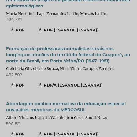
epistemológicos
Maria Hermínia Lage Fernandes Laffin, Marcos Laffin
469-491
PDF
PDF (ESPAÑOL (ESPAÑA))
Formação de professoras normalistas rurais nos
longínquos rincões do território federal do Guaporé, ao
norte do Brasil, em Porto Velho/RO (1947 -1951)
Cleicinéia Oliveira de Souza, Nilce Vieira Campos Ferreira
492-507
PDF
PDF/A (ESPAÑOL (ESPAÑA))
Abordagem político-normativa da educação especial
nos países membros do MERCOSUL
Albert Vinicius Icasatti, Washington Cesar Shoiti Nozu
508-521
PDF
PDF (ESPAÑOL (ESPAÑA))