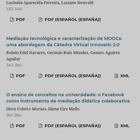
Lucinéia Aparecida Ferreira, Luciane Neuvald
333-346
PDF
PDF (ESPAÑOL (ESPAÑA))
Mediação tecnológica e caracterização de MOOCs:
uma abordagem da Cátedra Virtual Innovatic 2.0
Rubén Edel Navarro, Germán Ruiz Méndez, Genaro Aguirre
Aguilar
347-360
PDF
PDF (ESPAÑOL (ESPAÑA))
XML
O ensino de conceitos na universidade: o Facebook
como instrumento de mediação didática colaborativa
Dirce Foletto Moraes, Diene Eire Mello
361-384
PDF
PDF (ESPAÑOL (ESPAÑA))
XML