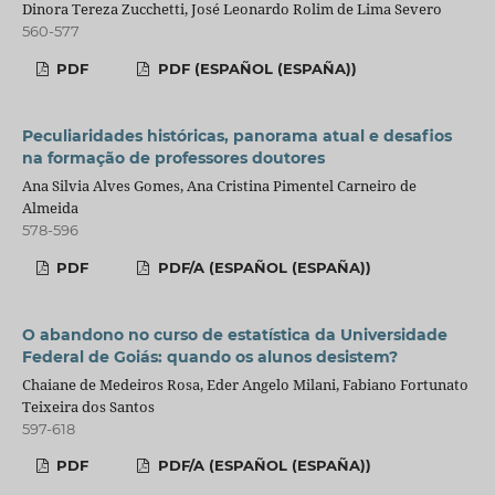
Dinora Tereza Zucchetti, José Leonardo Rolim de Lima Severo
560-577
PDF
PDF (ESPAÑOL (ESPAÑA))
Peculiaridades históricas, panorama atual e desafios
na formação de professores doutores
Ana Silvia Alves Gomes, Ana Cristina Pimentel Carneiro de
Almeida
578-596
PDF
PDF/A (ESPAÑOL (ESPAÑA))
O abandono no curso de estatística da Universidade
Federal de Goiás: quando os alunos desistem?
Chaiane de Medeiros Rosa, Eder Angelo Milani, Fabiano Fortunato
Teixeira dos Santos
597-618
PDF
PDF/A (ESPAÑOL (ESPAÑA))