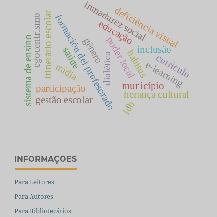
inmadurez social
deficiência visual
itinerário escolar
formación del profesorado
egocentrismo
educação
sistema de ensino
poder local
gênero
inclusão
saúde
habitus
dialética
currículo
e-learning
mídia
município
participação
herança cultural
gestão escolar
ldb
INFORMAÇÕES
Para Leitores
Para Autores
Para Bibliotecários