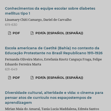
Conhecimentos da equipe escolar sobre diabetes
mellitus tipo 1
Linamary Chiti Camargo, Dariel de Carvalho
619-630
PDF
PDF/A (ESPAÑOL (ESPAÑA))
Escola americana de Caetité (Bahia) no contexto da
Educação Protestante no Brasil Republicano 1911–1926
Fernanda Oliveira Matos, Estefania Knotz Canguçu Fraga, Felipe
Eduardo Ferreira Marta
631-649
PDF
PDF/A (ESPAÑOL (ESPAÑA))
Diversidade cultural, alteridade e vida: o cinema para
pensar atos de currículo nos espaçostempos de
aprendizagem
Mirian Maia do Amaral, Tania Lucía Maddalena, Edméa Santos