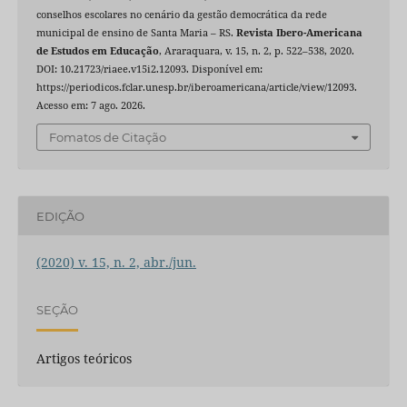
conselhos escolares no cenário da gestão democrática da rede
municipal de ensino de Santa Maria – RS.
Revista Ibero-Americana
de Estudos em Educação
, Araraquara, v. 15, n. 2, p. 522–538, 2020.
DOI: 10.21723/riaee.v15i2.12093. Disponível em:
https://periodicos.fclar.unesp.br/iberoamericana/article/view/12093.
Acesso em: 7 ago. 2026.
Fomatos de Citação
EDIÇÃO
(2020) v. 15, n. 2, abr./jun.
SEÇÃO
Artigos teóricos