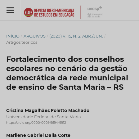
INÍCIO
/
ARQUIVOS
/
(2020) V. 15, N. 2, ABR./JUN.
/
Artigos teóricos
Fortalecimento dos conselhos
escolares no cenário da gestão
democrática da rede municipal
de ensino de Santa Maria – RS
Cristina Magalhães Foletto Machado
Universidade Federal de Santa Maria
https://orcid.org/0000-0001-9694-9912
Marilene Gabriel Dalla Corte