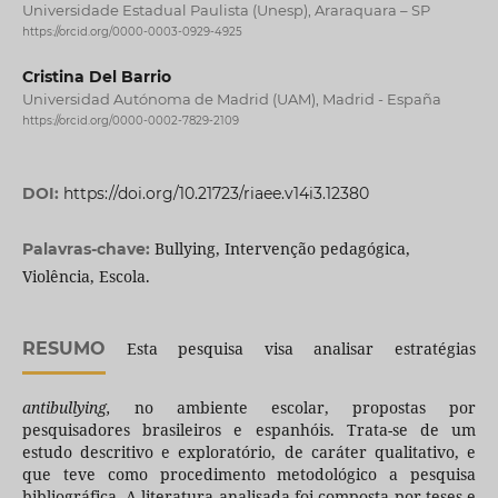
Universidade Estadual Paulista (Unesp), Araraquara – SP
https://orcid.org/0000-0003-0929-4925
Cristina Del Barrio
Universidad Autónoma de Madrid (UAM), Madrid - España
https://orcid.org/0000-0002-7829-2109
DOI:
https://doi.org/10.21723/riaee.v14i3.12380
Bullying, Intervenção pedagógica,
Palavras-chave:
Violência, Escola.
RESUMO
Esta pesquisa visa analisar estratégias
antibullying,
no ambiente
escolar, propostas por
pesquisadores brasileiros e espanhóis. Trata-se de um
estudo descritivo e exploratório, de caráter qualitativo, e
que teve como procedimento metodológico a pesquisa
bibliográfica. A literatura analisada foi composta por teses e