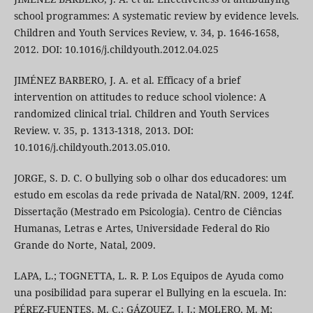
school programmes: A systematic review by evidence levels.
Children and Youth Services Review, v. 34, p. 1646-1658,
2012. DOI: 10.1016/j.childyouth.2012.04.025
JIMÉNEZ BARBERO, J. A. et al. Efficacy of a brief
intervention on attitudes to reduce school violence: A
randomized clinical trial. Children and Youth Services
Review. v. 35, p. 1313-1318, 2013. DOI:
10.1016/j.childyouth.2013.05.010.
JORGE, S. D. C. O bullying sob o olhar dos educadores: um
estudo em escolas da rede privada de Natal/RN. 2009, 124f.
Dissertação (Mestrado em Psicologia). Centro de Ciências
Humanas, Letras e Artes, Universidade Federal do Rio
Grande do Norte, Natal, 2009.
LAPA, L.; TOGNETTA, L. R. P. Los Equipos de Ayuda como
una posibilidad para superar el Bullying en la escuela. In:
PÉREZ-FUENTES, M. C.; GÁZQUEZ, J. J.; MOLERO, M. M;