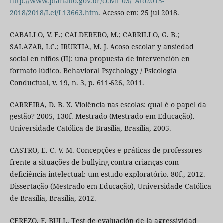
http://www.planalto.gov.br/ccivil_03/_Ato2015-
2018/2018/Lei/L13663.htm
. Acesso em: 25 jul 2018.
CABALLO, V. E.; CALDERERO, M.; CARRILLO, G. B.;
SALAZAR, I.C.; IRURTIA, M. J. Acoso escolar y ansiedad
social en niños (II): una propuesta de intervención en
formato lúdico. Behavioral Psychology / Psicología
Conductual, v. 19, n. 3, p. 611-626, 2011.
CARREIRA, D. B. X. Violência nas escolas: qual é o papel da
gestão? 2005, 130f. Mestrado (Mestrado em Educação).
Universidade Católica de Brasília, Brasília, 2005.
CASTRO, E. C. V. M. Concepções e práticas de professores
frente a situações de bullying contra crianças com
deficiência intelectual: um estudo exploratório. 80f., 2012.
Dissertação (Mestrado em Educação), Universidade Católica
de Brasília, Brasília, 2012.
CEREZO, F. BULL. Test de evaluación de la agressividad