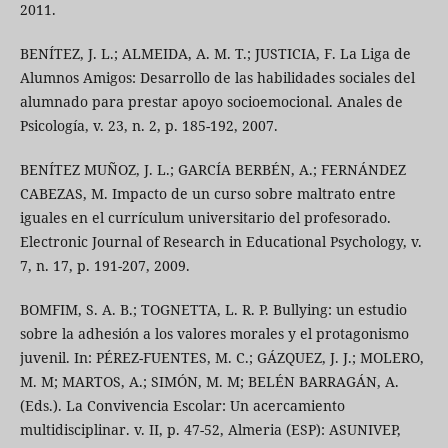
2011.
BENÍTEZ, J. L.; ALMEIDA, A. M. T.; JUSTICIA, F. La Liga de
Alumnos Amigos: Desarrollo de las habilidades sociales del
alumnado para prestar apoyo socioemocional. Anales de
Psicología, v. 23, n. 2, p. 185-192, 2007.
BENÍTEZ MUÑOZ, J. L.; GARCÍA BERBÉN, A.; FERNÁNDEZ
CABEZAS, M. Impacto de un curso sobre maltrato entre
iguales en el currículum universitario del profesorado.
Electronic Journal of Research in Educational Psychology, v.
7, n. 17, p. 191-207, 2009.
BOMFIM, S. A. B.; TOGNETTA, L. R. P. Bullying: un estudio
sobre la adhesión a los valores morales y el protagonismo
juvenil. In: PÉREZ-FUENTES, M. C.; GÁZQUEZ, J. J.; MOLERO,
M. M; MARTOS, A.; SIMÓN, M. M; BELÉN BARRAGÁN, A.
(Eds.). La Convivencia Escolar: Un acercamiento
multidisciplinar. v. II, p. 47-52, Almeria (ESP): ASUNIVEP,