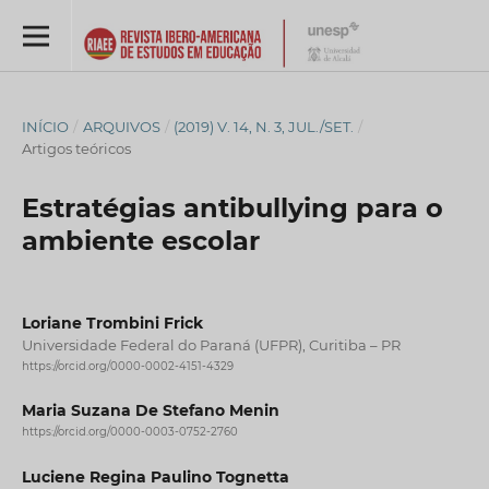
INÍCIO
/
ARQUIVOS
/
(2019) V. 14, N. 3, JUL./SET.
/
Artigos teóricos
Estratégias antibullying para o
ambiente escolar
Loriane Trombini Frick
Universidade Federal do Paraná (UFPR), Curitiba – PR
https://orcid.org/0000-0002-4151-4329
Maria Suzana De Stefano Menin
https://orcid.org/0000-0003-0752-2760
Luciene Regina Paulino Tognetta