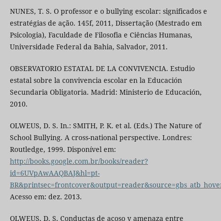
NUNES, T. S. O professor e o bullying escolar: significados e
estratégias de ação. 145f, 2011, Dissertação (Mestrado em
Psicologia), Faculdade de Filosofia e Ciências Humanas,
Universidade Federal da Bahia, Salvador, 2011.
OBSERVATORIO ESTATAL DE LA CONVIVENCIA. Estudio
estatal sobre la convivencia escolar en la Educación
Secundaria Obligatoria. Madrid: Ministerio de Educación,
2010.
OLWEUS, D. S. In.: SMITH, P. K. et al. (Eds.) The Nature of
School Bullying. A cross-national perspective. Londres:
Routledge, 1999. Disponível em:
http://books.google.com.br/books/reader?
id=6UVpAwAAQBAJ&hl=pt-
BR&printsec=frontcover&output=reader&source=gbs_atb_hov
Acesso em: dez. 2013.
OLWEUS, D. S. Conductas de acoso y amenaza entre