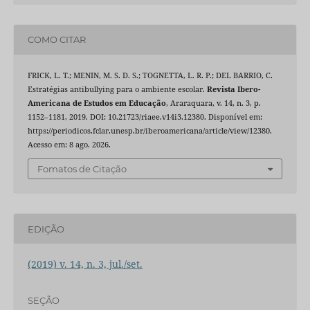
COMO CITAR
FRICK, L. T.; MENIN, M. S. D. S.; TOGNETTA, L. R. P.; DEL BARRIO, C.
Estratégias antibullying para o ambiente escolar.
Revista Ibero-
Americana de Estudos em Educação
, Araraquara, v. 14, n. 3, p.
1152–1181, 2019. DOI: 10.21723/riaee.v14i3.12380. Disponível em:
https://periodicos.fclar.unesp.br/iberoamericana/article/view/12380.
Acesso em: 8 ago. 2026.
Fomatos de Citação
EDIÇÃO
(2019) v. 14, n. 3, jul./set.
SEÇÃO