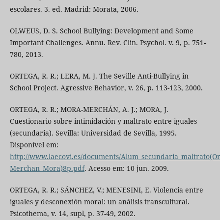
escolares. 3. ed. Madrid: Morata, 2006.
OLWEUS, D. S. School Bullying: Development and Some
Important Challenges. Annu. Rev. Clin. Psychol. v. 9, p. 751-
780, 2013.
ORTEGA, R. R.; LERA, M. J. The Seville Anti-Bullying in
School Project. Agressive Behavior, v. 26, p. 113-123, 2000.
ORTEGA, R. R.; MORA-MERCHÁN, A. J.; MORA, J.
Cuestionario sobre intimidación y maltrato entre iguales
(secundaria). Sevilla: Universidad de Sevilla, 1995.
Disponível em:
http://www.laecovi.es/documents/Alum_secundaria_maltrato(O
Merchan_Mora)8p.pdf
. Acesso em: 10 jun. 2009.
ORTEGA, R. R.; SÁNCHEZ, V.; MENESINI, E. Violencia entre
iguales y desconexión moral: un análisis transcultural.
Psicothema, v. 14, supl, p. 37-49, 2002.