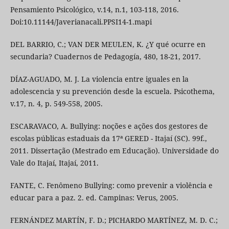
Pensamiento Psicológico, v.14, n.1, 103-118, 2016.
Doi:10.11144/Javerianacali.PPSI14-1.mapi
DEL BARRIO, C.; VAN DER MEULEN, K. ¿Y qué ocurre en
secundaria? Cuadernos de Pedagogía, 480, 18-21, 2017.
DÍAZ-AGUADO, M. J. La violencia entre iguales en la
adolescencia y su prevención desde la escuela. Psicothema,
v.17, n. 4, p. 549-558, 2005.
ESCARAVACO, A. Bullying: noções e ações dos gestores de
escolas públicas estaduais da 17ª GERED - Itajaí (SC). 99f.,
2011. Dissertação (Mestrado em Educação). Universidade do
Vale do Itajaí, Itajaí, 2011.
FANTE, C. Fenômeno Bullying: como prevenir a violência e
educar para a paz. 2. ed. Campinas: Verus, 2005.
FERNÁNDEZ MARTÍN, F. D.; PICHARDO MARTÍNEZ, M. D. C.;