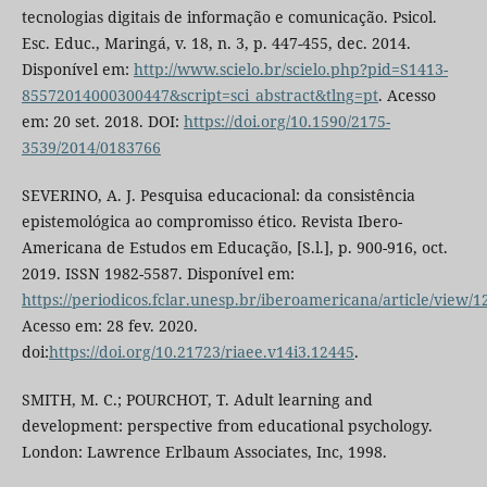
tecnologias digitais de informação e comunicação. Psicol.
Esc. Educ., Maringá, v. 18, n. 3, p. 447-455, dec. 2014.
Disponível em:
http://www.scielo.br/scielo.php?pid=S1413-
85572014000300447&script=sci_abstract&tlng=pt
. Acesso
em: 20 set. 2018. DOI:
https://doi.org/10.1590/2175-
3539/2014/0183766
SEVERINO, A. J. Pesquisa educacional: da consistência
epistemológica ao compromisso ético. Revista Ibero-
Americana de Estudos em Educação, [S.l.], p. 900-916, oct.
2019. ISSN 1982-5587. Disponível em:
https://periodicos.fclar.unesp.br/iberoamericana/article/view/1
Acesso em: 28 fev. 2020.
doi:
https://doi.org/10.21723/riaee.v14i3.12445
.
SMITH, M. C.; POURCHOT, T. Adult learning and
development: perspective from educational psychology.
London: Lawrence Erlbaum Associates, Inc, 1998.