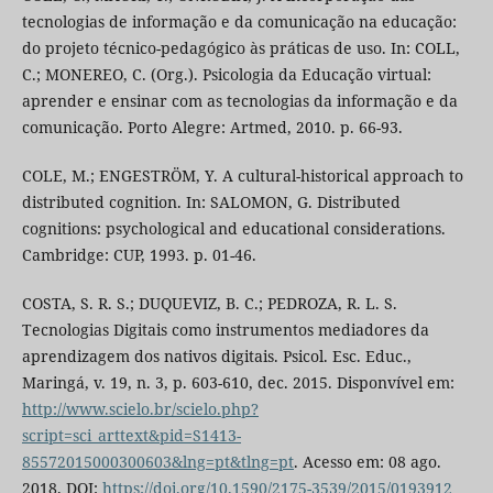
tecnologias de informação e da comunicação na educação:
do projeto técnico-pedagógico às práticas de uso. In: COLL,
C.; MONEREO, C. (Org.). Psicologia da Educação virtual:
aprender e ensinar com as tecnologias da informação e da
comunicação. Porto Alegre: Artmed, 2010. p. 66-93.
COLE, M.; ENGESTRÖM, Y. A cultural-historical approach to
distributed cognition. In: SALOMON, G. Distributed
cognitions: psychological and educational considerations.
Cambridge: CUP, 1993. p. 01-46.
COSTA, S. R. S.; DUQUEVIZ, B. C.; PEDROZA, R. L. S.
Tecnologias Digitais como instrumentos mediadores da
aprendizagem dos nativos digitais. Psicol. Esc. Educ.,
Maringá, v. 19, n. 3, p. 603-610, dec. 2015. Disponvível em:
http://www.scielo.br/scielo.php?
script=sci_arttext&pid=S1413-
85572015000300603&lng=pt&tlng=pt
. Acesso em: 08 ago.
2018. DOI:
https://doi.org/10.1590/2175-3539/2015/0193912