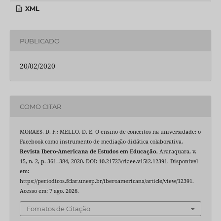
XML
PUBLICADO
20/02/2020
COMO CITAR
MORAES, D. F.; MELLO, D. E. O ensino de conceitos na universidade: o
Facebook como instrumento de mediação didática colaborativa.
Revista Ibero-Americana de Estudos em Educação
, Araraquara, v.
15, n. 2, p. 361–384, 2020. DOI: 10.21723/riaee.v15i2.12391. Disponível
em:
https://periodicos.fclar.unesp.br/iberoamericana/article/view/12391.
Acesso em: 7 ago. 2026.
Fomatos de Citação