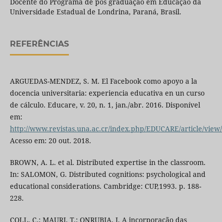
Docente do Programa de pós graduação em Educação da
Universidade Estadual de Londrina, Paraná, Brasil.
REFERÊNCIAS
ARGUEDAS-MENDEZ, S. M. El Facebook como apoyo a la
docencia universitaria: experiencia educativa en un curso
de cálculo. Educare, v. 20, n. 1, jan./abr. 2016. Disponível
em:
http://www.revistas.una.ac.cr/index.php/EDUCARE/article/view
Acesso em: 20 out. 2018.
BROWN, A. L. et al. Distributed expertise in the classroom.
In: SALOMON, G. Distributed cognitions: psychological and
educational considerations. Cambridge: CUP,1993. p. 188-
228.
COLL, C.; MAURI, T.; ONRUBIA, J. A incorporação das