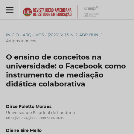
INÍCIO
/
ARQUIVOS
/
(2020) V. 15, N. 2, ABR./JUN.
/
Artigos teóricos
O ensino de conceitos na
universidade: o Facebook como
instrumento de mediação
didática colaborativa
Dirce Foletto Moraes
Universidade Estadual de Londrina
https://orcid.org/0000-0002-1392-1605
Diene Eire Mello