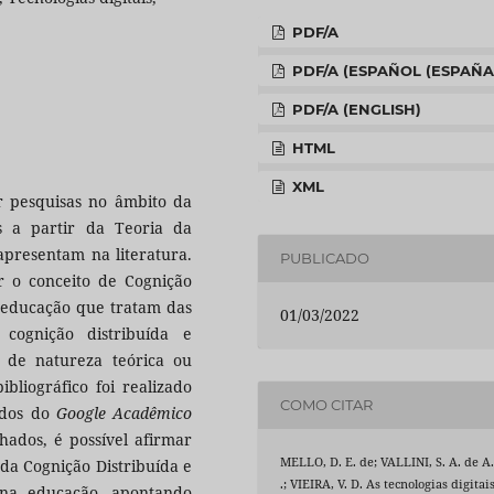
PDF/A
PDF/A (ESPAÑOL (ESPAÑA
PDF/A (ENGLISH)
HTML
XML
ar pesquisas no âmbito da
s a partir da Teoria da
 apresentam na literatura.
PUBLICADO
ar o conceito de Cognição
a educação que tratam das
01/03/2022
 cognição distribuída e
o de natureza teórica ou
bliográfico foi realizado
COMO CITAR
ados do
Google Acadêmico
hados, é possível afirmar
MELLO, D. E. de; VALLINI, S. A. de A
da Cognição Distribuída e
.; VIEIRA, V. D. As tecnologias digitais
s na educação, apontando