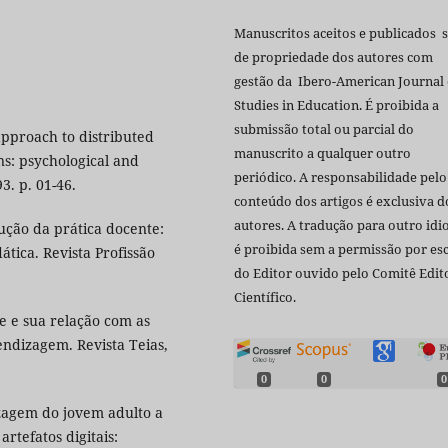
Manuscritos aceitos e publicados 
de propriedade dos autores com
gestão da Ibero-American Journal 
Studies in Education. É proibida a
submissão total ou parcial do
approach to distributed
manuscrito a qualquer outro
ns: psychological and
periódico. A responsabilidade pelo
3. p. 01-46.
conteúdo dos artigos é exclusiva d
autores. A tradução para outro id
ução da prática docente:
é proibida sem a permissão por esc
tica. Revista Profissão
do Editor ouvido pelo Comitê Edito
Científico.
e e sua relação com as
endizagem. Revista Teias,
0
0
0
zagem do jovem adulto a
artefatos digitais: