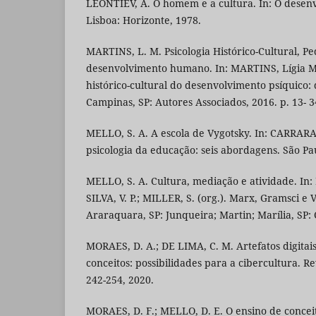
LEONTIEV, A. O homem e a cultura. In: O desen
Lisboa: Horizonte, 1978.
MARTINS, L. M. Psicologia Histórico-Cultural, Pe
desenvolvimento humano. In: MARTINS, Lígia Már
histórico-cultural do desenvolvimento psíquico: 
Campinas, SP: Autores Associados, 2016. p. 13- 3
MELLO, S. A. A escola de Vygotsky. In: CARRARA,
psicologia da educação: seis abordagens. São P
MELLO, S. A. Cultura, mediação e atividade. In
SILVA, V. P.; MILLER, S. (org.). Marx, Gramsci e 
Araraquara, SP: Junqueira; Martin; Marília, SP:
MORAES, D. A.; DE LIMA, C. M. Artefatos digita
conceitos: possibilidades para a cibercultura. Revi
242-254, 2020.
MORAES, D. F.; MELLO, D. E. O ensino de concei