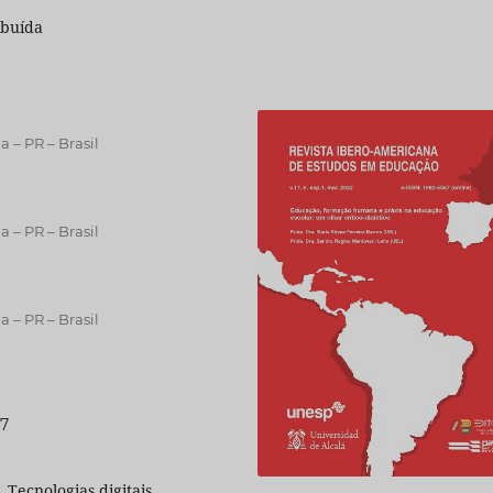
ibuída
 – PR – Brasil
 – PR – Brasil
 – PR – Brasil
27
 Tecnologias digitais,