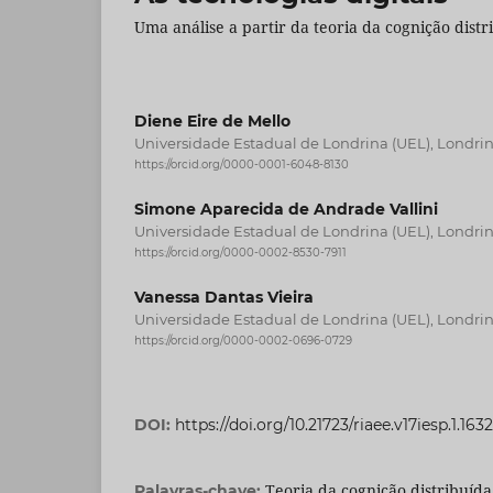
Uma análise a partir da teoria da cognição distr
Diene Eire de Mello
Universidade Estadual de Londrina (UEL), Londrina
https://orcid.org/0000-0001-6048-8130
Simone Aparecida de Andrade Vallini
Universidade Estadual de Londrina (UEL), Londrina
https://orcid.org/0000-0002-8530-7911
Vanessa Dantas Vieira
Universidade Estadual de Londrina (UEL), Londrina
https://orcid.org/0000-0002-0696-0729
DOI:
https://doi.org/10.21723/riaee.v17iesp.1.163
Teoria da cognição distribuída,
Palavras-chave: