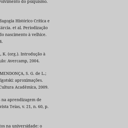
volvimento do psiquismo.
dagogia Histórico Crítica e
cia. et al. Periodização
do nascimento à velhice.
4.
 K. (org.). Introdução à
aulo: Avercamp, 2004.
: MENDONÇA, S. G. de L.;
Vigotski: aproximações.
 Cultura Acadêmica, 2009.
is na aprendizagem de
sta Teias, v. 21, n. 60, p.
tos na universidade: o