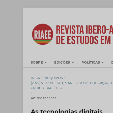
SOBRE
EDIÇÕES
POLÍTICAS
INÍCIO
/
ARQUIVOS
/
(2022) V . 17, N. ESP.1, MAR. - DOSSIÊ: EDU
CRÍTICO-DIALÉTICO
/
Artigos teóricos
As tecnologias digitais