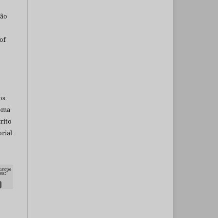
são
of
os
ioma
rito
rial