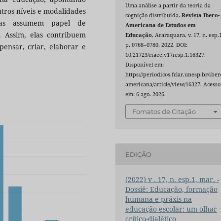
Uma análise a partir da teoria da
tros níveis e modalidades
cognição distribuída.
Revista Ibero-
gias assumem papel de
Americana de Estudos em
. Assim, elas contribuem
Educação
, Araraquara, v. 17, n. esp.
p. 0768–0780, 2022. DOI:
pensar, criar, elaborar e
10.21723/riaee.v17iesp.1.16327.
Disponível em:
https://periodicos.fclar.unesp.br/iber
americana/article/view/16327. Acesso
em: 6 ago. 2026.
Fomatos de Citação
EDIÇÃO
(2022) v . 17, n. esp.1, mar. -
Dossiê: Educação, formação
humana e práxis na
educação escolar: um olhar
crítico-dialético