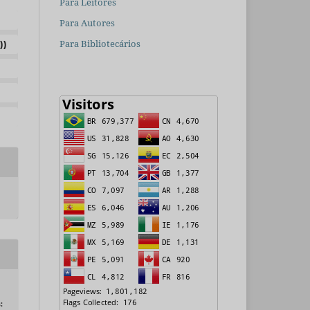
Para Leitores
Para Autores
Para Bibliotecários
))
.
: