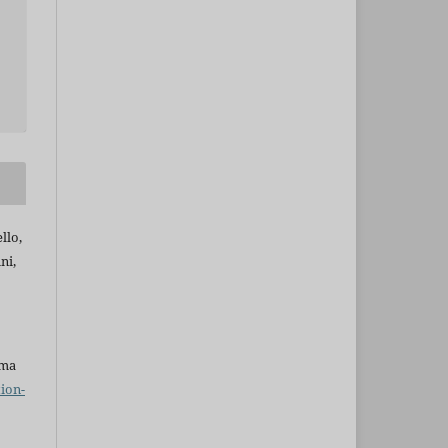
llo,
ni,
uma
ion-