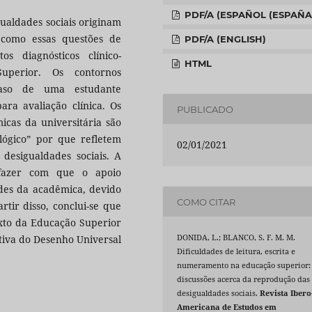
PDF/A (ESPAÑOL (ESPAÑA
ualdades sociais originam
 e como essas questões de
PDF/A (ENGLISH)
s diagnósticos clínico-
HTML
uperior. Os contornos
aso de uma estudante
ara avaliação clínica. Os
PUBLICADO
cas da universitária são
lógico” por que refletem
02/01/2021
esigualdades sociais. A
 fazer com que o apoio
ades da acadêmica, devido
COMO CITAR
rtir disso, conclui-se que
exto da Educação Superior
DONIDA, L.; BLANCO, S. F. M. M.
ctiva do Desenho Universal
Dificuldades de leitura, escrita e
numeramento na educação superior:
discussões acerca da reprodução das
desigualdades sociais.
Revista Ibero
Americana de Estudos em