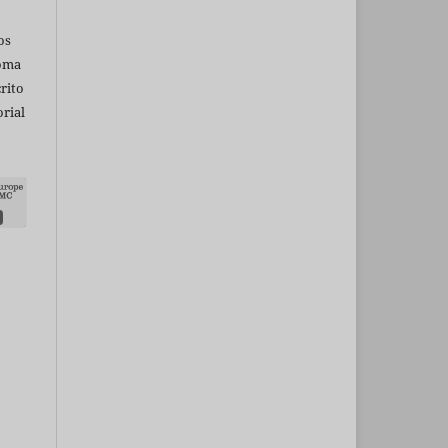
os
ioma
rito
rial