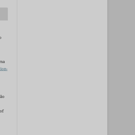
o
uma
ion-
são
of