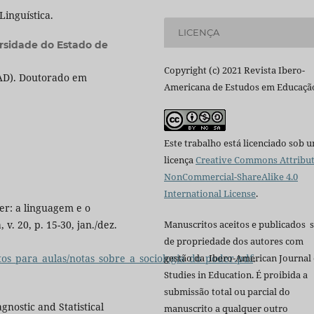
inguística.
LICENÇA
rsidade do Estado de
Copyright (c) 2021 Revista Ibero-
EAD). Doutorado em
Americana de Estudos em Educaçã
Este trabalho está licenciado sob 
licença
Creative Commons Attribut
NonCommercial-ShareAlike 4.0
International License
.
er: a linguagem e o
Manuscritos aceitos e publicados 
v. 20, p. 15-30, jan./dez.
de propriedade dos autores com
gestão da Ibero-American Journal 
tos_para_aulas/notas_sobre_a_sociologia_do_poder.pdf
.
Studies in Education. É proibida a
submissão total ou parcial do
stic and Statistical
manuscrito a qualquer outro