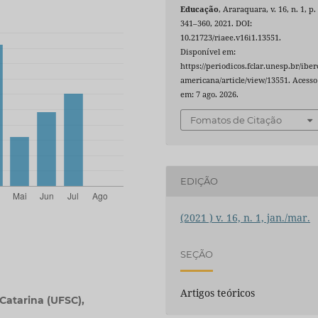
Educação
, Araraquara, v. 16, n. 1, p.
341–360, 2021. DOI:
10.21723/riaee.v16i1.13551.
Disponível em:
https://periodicos.fclar.unesp.br/iber
americana/article/view/13551. Acesso
em: 7 ago. 2026.
Fomatos de Citação
EDIÇÃO
(2021 ) v. 16, n. 1, jan./mar.
SEÇÃO
Artigos teóricos
Catarina (UFSC),