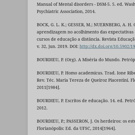
Manual of Mental disorders - DSM-5. 5. ed. Was
Psychiatric Association, 2014.
BOCK, G. L. K.; GESSER, M.; NUERNBERG, A. H. 
aprendizagem no acolhimento das expectativas 
cursos de educação a distância. Revista Educaçã
v. 32, jun. 2019. DOI:
http://dx.doi.org/10.5902/
BOURDIEU, P. (Org). A Miséria do Mundo. Petrópo
BOURDIEU, P. Homo academicus. Trad. Ione Ribeir
Rev. Téc. Maria Tereza de Queiroz Piacentini. Fl
2011[1984].
BOURDIEU, P. Escritos de educação. 14. ed. Petró
2012.
BOURDIEU, P.; PASSERON, J. Os herdeiros: os est
Florianópolis: Ed. da UFSC, 2014[1964].