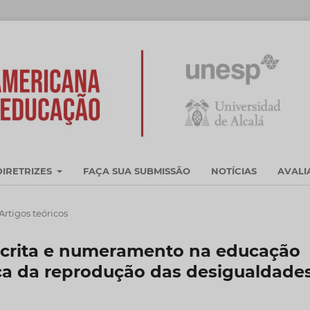
DIRETRIZES
FAÇA SUA SUBMISSÃO
NOTÍCIAS
AVAL
Artigos teóricos
 escrita e numeramento na educação
rca da reprodução das desigualdade