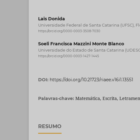
Lais Donida
Universidade Federal de Santa Catarina (UFSC), Fl
https://orcid.org/0000-0003-3508-7030
Soeli Francisca Mazzini Monte Blanco
Universidade do Estado de Santa Catarina (UDESC)
https://orcid.org/0000-0003-1427-1445
DOI:
https://doi.org/10.21723/riaee.v16i1.13551
Matemática, Escrita, Letramen
Palavras-chave:
RESUMO