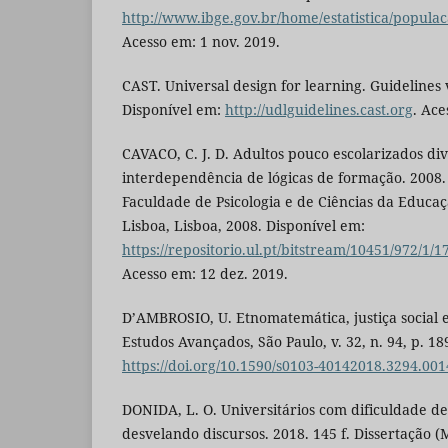
http://www.ibge.gov.br/home/estatistica/popul
Acesso em: 1 nov. 2019.
CAST. Universal design for learning. Guidelines 
Disponível em:
http://udlguidelines.cast.org
. Ace
CAVACO, C. J. D. Adultos pouco escolarizados di
interdependência de lógicas de formação. 2008.
Faculdade de Psicologia e de Ciências da Educa
Lisboa, Lisboa, 2008. Disponível em:
https://repositorio.ul.pt/bitstream/10451/972/
Acesso em: 12 dez. 2019.
D’AMBROSIO, U. Etnomatemática, justiça social e
Estudos Avançados, São Paulo, v. 32, n. 94, p. 18
https://doi.org/10.1590/s0103-40142018.3294.001
DONIDA, L. O. Universitários com dificuldade de 
desvelando discursos. 2018. 145 f. Dissertação (