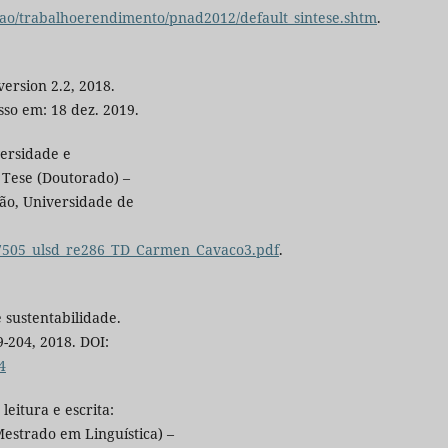
acao/trabalhoerendimento/pnad2012/default_sintese.shtm
.
version 2.2, 2018.
sso em: 18 dez. 2019.
versidade e
 Tese (Doutorado) –
ção, Universidade de
1/17505_ulsd_re286_TD_Carmen_Cavaco3.pdf
.
 sustentabilidade.
9-204, 2018. DOI:
4
leitura e escrita:
Mestrado em Linguística) –