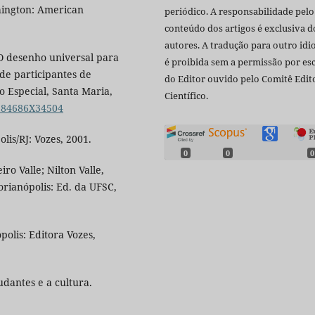
hington: American
periódico. A responsabilidade pelo
conteúdo dos artigos é exclusiva d
autores. A tradução para outro id
O desenho universal para
é proibida sem a permissão por esc
de participantes de
do Editor ouvido pelo Comitê Edito
o Especial, Santa Maria,
Científico.
1984686X34504
lis/RJ: Vozes, 2001.
0
0
0
o Valle; Nilton Valle,
orianópolis: Ed. da UFSC,
polis: Editora Vozes,
udantes e a cultura.