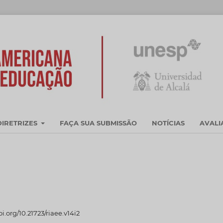
DIRETRIZES
FAÇA SUA SUBMISSÃO
NOTÍCIAS
AVAL
oi.org/10.21723/riaee.v14i2