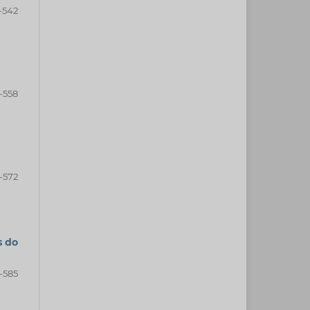
-542
-558
-572
s do
-585