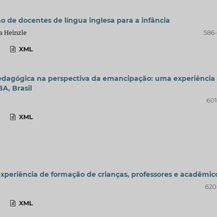
ão de docentes de língua inglesa para a infância
a Heinzle
586
XML
 pedagógica na perspectiva da emancipação: uma experiência
A, Brasil
601
XML
experiência de formação de crianças, professores e acadêmic
620
XML