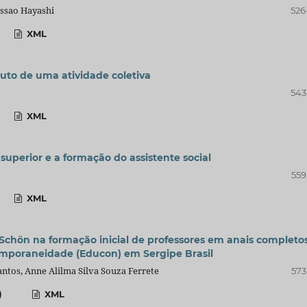
assao Hayashi
526
XML
to de uma atividade coletiva
543
XML
uperior e a formação do assistente social
559
XML
 Schön na formação inicial de professores em anais completo
emporaneidade (Educon) em Sergipe Brasil
ntos, Anne Alilma Silva Souza Ferrete
573
)
XML