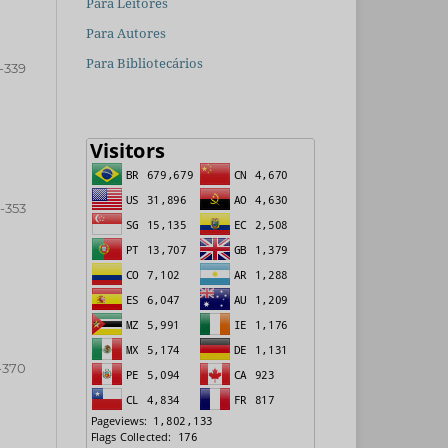
Para Leitores
Para Autores
Para Bibliotecários
-339
-353
-370