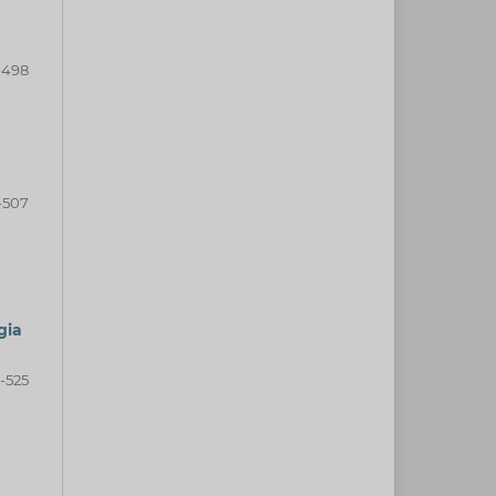
-498
-507
gia
-525