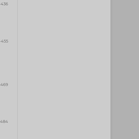
-436
-455
-469
-484