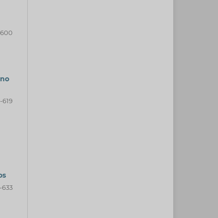
-600
 no
-619
os
-633