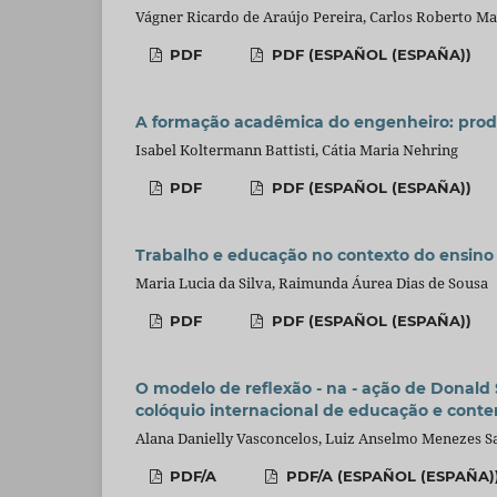
Vágner Ricardo de Araújo Pereira, Carlos Roberto M
PDF
PDF (ESPAÑOL (ESPAÑA))
A formação acadêmica do engenheiro: produ
Isabel Koltermann Battisti, Cátia Maria Nehring
PDF
PDF (ESPAÑOL (ESPAÑA))
Trabalho e educação no contexto do ensino s
Maria Lucia da Silva, Raimunda Áurea Dias de Sousa
PDF
PDF (ESPAÑOL (ESPAÑA))
O modelo de reflexão - na - ação de Donald
colóquio internacional de educação e cont
Alana Danielly Vasconcelos, Luiz Anselmo Menezes Sa
PDF/A
PDF/A (ESPAÑOL (ESPAÑA)