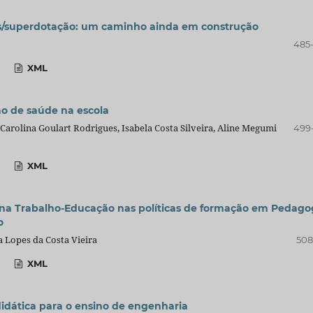
es/superdotação: um caminho ainda em construção
485
XML
ão de saúde na escola
Carolina Goulart Rodrigues, Isabela Costa Silveira, Aline Megumi
499
XML
plina Trabalho-Educação nas políticas de formação em Pedago
o
a Lopes da Costa Vieira
508
XML
didática para o ensino de engenharia