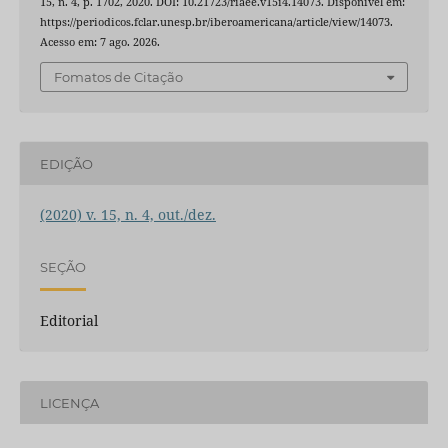
15, n. 4, p. 1702, 2020. DOI: 10.21723/riaee.v15i4.14073. Disponível em:
https://periodicos.fclar.unesp.br/iberoamericana/article/view/14073.
Acesso em: 7 ago. 2026.
Fomatos de Citação
EDIÇÃO
(2020) v. 15, n. 4, out./dez.
SEÇÃO
Editorial
LICENÇA