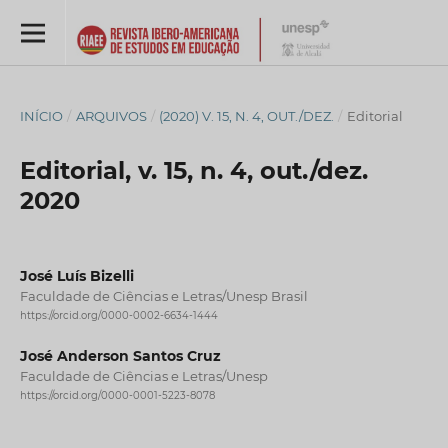
INÍCIO
/
ARQUIVOS
/
(2020) V. 15, N. 4, OUT./DEZ.
/
Editorial
Editorial, v. 15, n. 4, out./dez.
2020
José Luís Bizelli
Faculdade de Ciências e Letras/Unesp Brasil
https://orcid.org/0000-0002-6634-1444
José Anderson Santos Cruz
Faculdade de Ciências e Letras/Unesp
https://orcid.org/0000-0001-5223-8078