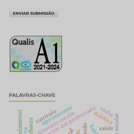
ENVIAR SUBMISSÃO
PALAVRAS-CHAVE
egocentrismo
formación del profesorado
mídia
currículo
itinerário escolar
dialética
inclusão
habitus
saúde