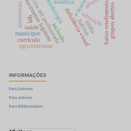
baixo rendimento escolar
formación del profesorado
conhecimento legítimo
e-learning
metodologia
gênero
dialética
autonomia
grupos abertos
deficiência visual
educação
ldb
habitus
mídia
inclusão
saúde
município
currículo
egocentrismo
INFORMAÇÕES
Para Leitores
Para Autores
Para Bibliotecários