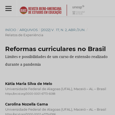
INÍCIO
/
ARQUIVOS
/
(2022) V . 17, N. 2, ABR./JUN.
/
Relatos de Experiência
Reformas curriculares no Brasil
Limites e possibilidades de um curso de extensão realizado
durante a pandemia
Kátia Maria Silva de Melo
Universidade Federal de Alagoas (UFAL), Maceió – AL – Brasil
https://orcid.org/0000-0001-6773-6088
Carolina Nozella Gama
Universidade Federal de Alagoas (UFAL), Maceió – AL – Brasil
https://orcid.org/0000-0002-4379-6366