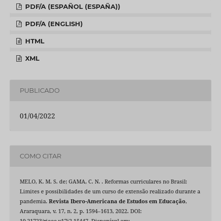
PDF/A (ESPAÑOL (ESPAÑA))
PDF/A (ENGLISH)
HTML
XML
PUBLICADO
01/04/2022
COMO CITAR
MELO, K. M. S. de; GAMA, C. N. . Reformas curriculares no Brasil:
Limites e possibilidades de um curso de extensão realizado durante a
pandemia.
Revista Ibero-Americana de Estudos em Educação
,
Araraquara, v. 17, n. 2, p. 1594–1613, 2022. DOI:
10.21723/riaee.v17i2.15447. Disponível em: