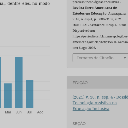
práticas tecnológicas inclusivas .
sual, dentre eles, no modo
Revista Ibero-Americana de
Estudos em Educação
, Araraquara,
v. 16, n. esp.4, p. 3086–3105, 2021.
DOI: 10.21723/riaee.v16iesp.4.15600.
Disponível em:
https://periodicos.fclar.unesp.br/iber
americana/article/view/15600. Acesso
em: 6 ago. 2026.
Fomatos de Citação
EDIÇÃO
(2021) v. 16, n. esp. 4 - Dossiê
Tecnologia Assistiva na
Educação Inclusiva
SEÇÃO