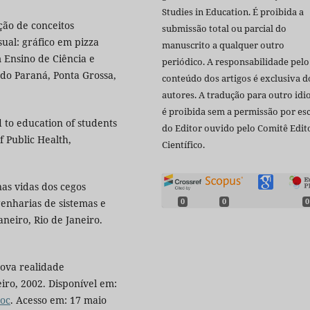
Studies in Education. É proibida a
ão de conceitos
submissão total ou parcial do
ual: gráfico em pizza
manuscrito a qualquer outro
 Ensino de Ciência e
periódico. A responsabilidade pelo
 do Paraná, Ponta Grossa,
conteúdo dos artigos é exclusiva d
autores. A tradução para outro id
é proibida sem a permissão por esc
d to education of students
do Editor ouvido pelo Comitê Edito
 Public Health,
Científico.
nas vidas dos cegos
genharias de sistemas e
0
0
0
neiro, Rio de Janeiro.
ova realidade
eiro, 2002. Disponível em:
doc
. Acesso em: 17 maio