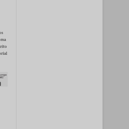
os
ioma
rito
rial