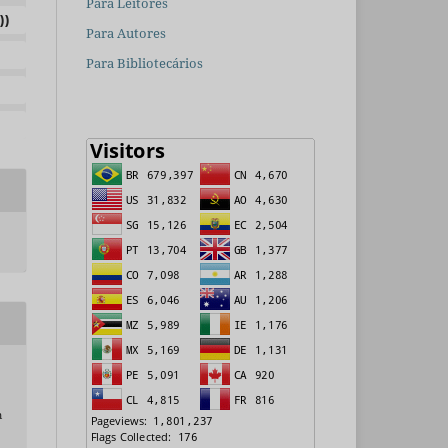
Para Leitores
))
Para Autores
Para Bibliotecários
m