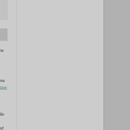
ma
uma
ion-
são
of