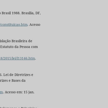
Brasil 1988. Brasília, DF,
o/constituicao.htm
. Acesso
slação Brasileira de
: Estatuto da Pessoa com
18/2015/lei/l13146.htm
.
. Lei de Diretrizes e
rizes e Bases da
tm
. Acesso em: 15 jan.