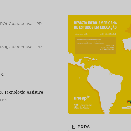
TRO), Guarapuava – PR
TRO), Guarapuava – PR
600
s, Tecnologia Assistiva
rior
PDF/A