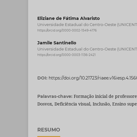
Eliziane de Fátima Alvaristo
Universidade Estadual do Centro-Oeste (UNICEN
https://orcid.org/0000-0002-1549-4176
Jamile Santinello
Universidade Estadual do Centro-Oeste (UNICEN
https://orcid.org/0000-0003-1136-2421
DOI:
https://doi.org/10.21723/riaee.v16iesp.4.15
Formação inicial de professore
Palavras-chave:
Dosvox, Deficiência visual, Inclusão, Ensino supe
RESUMO