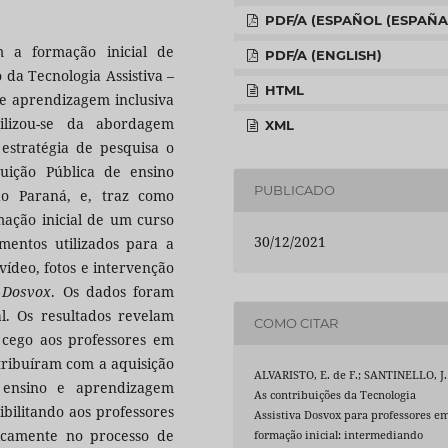
PDF/A (ESPAÑOL (ESPAÑA
 a formação inicial de
PDF/A (ENGLISH)
da Tecnologia Assistiva –
HTML
 e aprendizagem inclusiva
tilizou-se da abordagem
XML
 estratégia de pesquisa o
uição Pública de ensino
PUBLICADO
do Paraná, e, traz como
mação inicial de um curso
30/12/2021
mentos utilizados para a
vídeo, fotos e intervenção
–
Dosvox
. Os dados foram
al. Os resultados revelam
COMO CITAR
r cego aos professores em
tribuíram com a aquisição
ALVARISTO, E. de F.; SANTINELLO, J.
 ensino e aprendizagem
As contribuições da Tecnologia
sibilitando aos professores
Assistiva Dosvox para professores e
icamente no processo de
formação inicial: intermediando