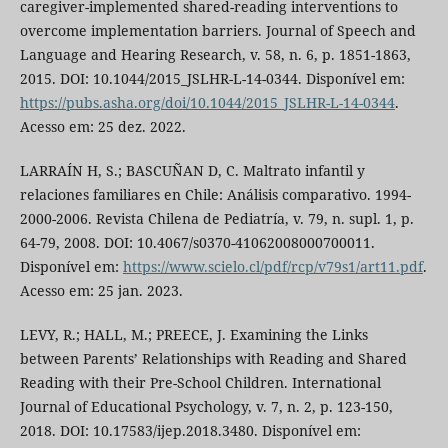
caregiver-implemented shared-reading interventions to
overcome implementation barriers. Journal of Speech and
Language and Hearing Research, v. 58, n. 6, p. 1851-1863,
2015. DOI: 10.1044/2015_JSLHR-L-14-0344. Disponível em:
https://pubs.asha.org/doi/10.1044/2015_JSLHR-L-14-0344
.
Acesso em: 25 dez. 2022.
LARRAÍN H, S.; BASCUÑAN D, C. Maltrato infantil y
relaciones familiares en Chile: Análisis comparativo. 1994-
2000-2006. Revista Chilena de Pediatría, v. 79, n. supl. 1, p.
64-79, 2008. DOI: 10.4067/s0370-41062008000700011.
Disponível em:
https://www.scielo.cl/pdf/rcp/v79s1/art11.pdf
.
Acesso em: 25 jan. 2023.
LEVY, R.; HALL, M.; PREECE, J. Examining the Links
between Parents’ Relationships with Reading and Shared
Reading with their Pre-School Children. International
Journal of Educational Psychology, v. 7, n. 2, p. 123-150,
2018. DOI: 10.17583/ijep.2018.3480. Disponível em: