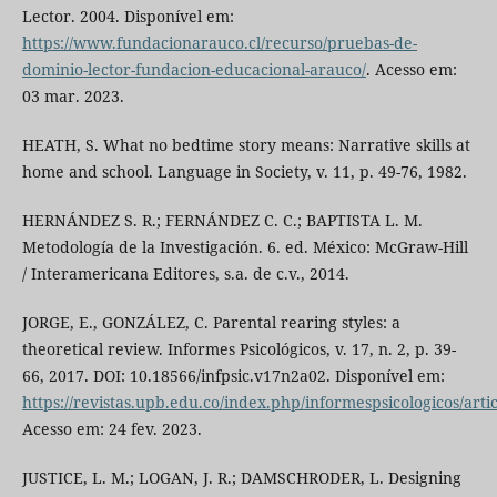
Lector. 2004. Disponível em:
https://www.fundacionarauco.cl/recurso/pruebas-de-
dominio-lector-fundacion-educacional-arauco/
. Acesso em:
03 mar. 2023.
HEATH, S. What no bedtime story means: Narrative skills at
home and school. Language in Society, v. 11, p. 49-76, 1982.
HERNÁNDEZ S. R.; FERNÁNDEZ C. C.; BAPTISTA L. M.
Metodología de la Investigación. 6. ed. México: McGraw-Hill
/ Interamericana Editores, s.a. de c.v., 2014.
JORGE, E., GONZÁLEZ, C. Parental rearing styles: a
theoretical review. Informes Psicológicos, v. 17, n. 2, p. 39-
66, 2017. DOI: 10.18566/infpsic.v17n2a02. Disponível em:
https://revistas.upb.edu.co/index.php/informespsicologicos/arti
Acesso em: 24 fev. 2023.
JUSTICE, L. M.; LOGAN, J. R.; DAMSCHRODER, L. Designing