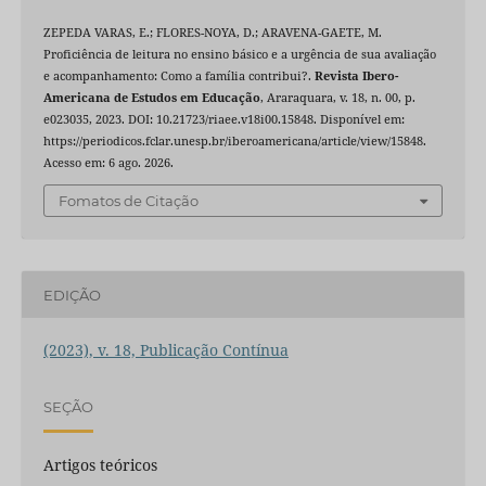
ZEPEDA VARAS, E.; FLORES-NOYA, D.; ARAVENA-GAETE, M.
Proficiência de leitura no ensino básico e a urgência de sua avaliação
e acompanhamento: Como a família contribui?.
Revista Ibero-
Americana de Estudos em Educação
, Araraquara, v. 18, n. 00, p.
e023035, 2023. DOI: 10.21723/riaee.v18i00.15848. Disponível em:
https://periodicos.fclar.unesp.br/iberoamericana/article/view/15848.
Acesso em: 6 ago. 2026.
Fomatos de Citação
EDIÇÃO
(2023), v. 18, Publicação Contínua
SEÇÃO
Artigos teóricos