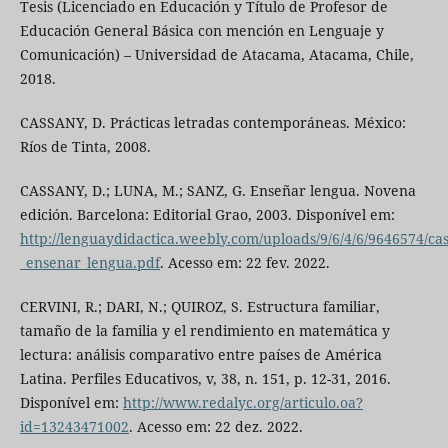
Tesis (Licenciado en Educación y Título de Profesor de
Educación General Básica con mención en Lenguaje y
Comunicación) – Universidad de Atacama, Atacama, Chile,
2018.
CASSANY, D. Prácticas letradas contemporáneas. México:
Ríos de Tinta, 2008.
CASSANY, D.; LUNA, M.; SANZ, G. Enseñar lengua. Novena
edición. Barcelona: Editorial Grao, 2003. Disponível em:
http://lenguaydidactica.weebly.com/uploads/9/6/4/6/9646574/cas
_ensenar_lengua.pdf
. Acesso em: 22 fev. 2022.
CERVINI, R.; DARI, N.; QUIROZ, S. Estructura familiar,
tamaño de la familia y el rendimiento en matemática y
lectura: análisis comparativo entre países de América
Latina. Perfiles Educativos, v, 38, n. 151, p. 12-31, 2016.
Disponível em:
http://www.redalyc.org/articulo.oa?
id=13243471002
. Acesso em: 22 dez. 2022.