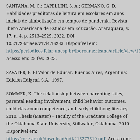
SANTANA, M. G.; CAPELLINI, S. A.; GERMANO, G. D.
Habilidades preditoras de leitura em escolares em anos
iniciais de alfabetização em tempos de pandemia. Revista
Ibero-Americana de Estudos em Educação, Araraquara, v.
17, n. 4, p. 2513–2525, 2022. DOI:
10.21723/riaee.v17i4.16233. Disponível em:
https://periodicos.fclar.unesp.br/iberoamericana/article/view/1
Acesso em: 25 fev. 2023.
SAVATER, F. El Valor de Educar. Buenos Aires, Argentina:
Edición Edigraf. S.A., 1997.
SOMMER, K. The relationship between parenting stiles,
parental Reading involvement, child behavior outcomes,
child classroom competence, and early childhoog literacy.
2010. Thesis (Master) – Faculty of the Graduate College of
the Oklahoma State University, Stillwater, Oklahoma. 2010.
Disponível em:
https://core.ac.uk/download/pdf/215277519.pdf
. Acesso em: