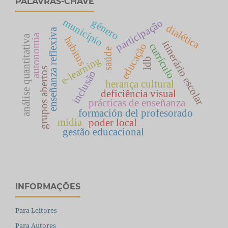
PALAVRAS-CHAVE
município
gênero
participação
dialética
enseñanza reflexiva
autonomia
análise quantitativa
habitus
itinerário escolar
educação
currículo
saúde
e-learning
ldb
grupos abertos
inclusão
herança cultural
deficiência visual
prácticas de enseñanza
formación del profesorado
mídia
poder local
gestão educacional
INFORMAÇÕES
Para Leitores
Para Autores