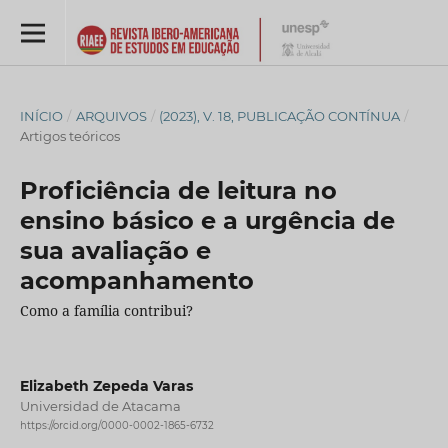
INÍCIO
/
ARQUIVOS
/
(2023), V. 18, PUBLICAÇÃO CONTÍNUA
/
Artigos teóricos
Proficiência de leitura no
ensino básico e a urgência de
sua avaliação e
acompanhamento
Como a família contribui?
Elizabeth Zepeda Varas
Universidad de Atacama
https://orcid.org/0000-0002-1865-6732