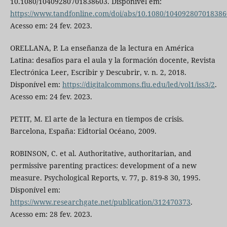
10.1080/10409280701838603. Disponível em:
https://www.tandfonline.com/doi/abs/10.1080/10409280701838
Acesso em: 24 fev. 2023.
ORELLANA, P. La enseñanza de la lectura en América
Latina: desafíos para el aula y la formación docente, Revista
Electrónica Leer, Escribir y Descubrir, v. n. 2, 2018.
Disponível em:
https://digitalcommons.fiu.edu/led/vol1/iss3/2
.
Acesso em: 24 fev. 2023.
PETIT, M. El arte de la lectura en tiempos de crisis.
Barcelona, España: Eidtorial Océano, 2009.
ROBINSON, C. et al. Authoritative, authoritarian, and
permissive parenting practices: development of a new
measure. Psychological Reports, v. 77, p. 819-8 30, 1995.
Disponível em:
https://www.researchgate.net/publication/312470373
.
Acesso em: 28 fev. 2023.