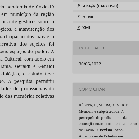
PDF/A (ENGLISH)
s da pandemia de Covid-19
l, em município da região
HTML
mória de gestores sobre o
XML
ógicos, a manutenção dos
participação dos pais e o
rrativa dos sujeitos foi
PUBLICADO
 seus espaços de poder. A
ria Cultural, com apoio em
30/06/2022
Lima, Geraldi e Geraldi
odológico, o estudo teve
po. A pesquisa permitiu
dades de profissionais da
COMO CITAR
io das memórias relativas
KÜSTER, E.; VIEIRA, A. M. D. P.
Memória e subjetividade: A
percepção de profissionais da
educação infantil frente à pandemia
de Covid-19.
Revista Ibero-
Americana de Estudos em