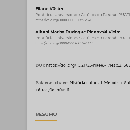
Eliane Küster
Pontifícia Universidade Católica do Paraná (PUCPR)
https://orcid.org/0000-0001-6683-2940
Alboni Marisa Dudeque Pianovski Vieira
Pontifícia Universidade Católica do Paraná (PUCPR)
https://orcid.org/0000-0003-3759-0377
DOI:
https://doi.org/10.21723/riaee.v17iesp.2.158
História cultural, Memória, Su
Palavras-chave:
Educação infantil
RESUMO