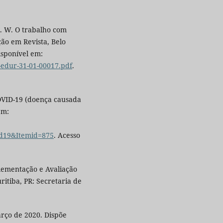
J. W. O trabalho com
ão em Revista, Belo
Disponível em:
-edur-31-01-00017.pdf
.
VID-19 (doença causada
em:
id19&Itemid=875
. Acesso
lementação e Avaliação
ritiba, PR: Secretaria de
rço de 2020. Dispõe