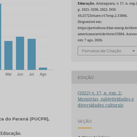
Educação
, Araraquara, v. 17, n. esp.
p. 1021–1036, 2022. DOI:
10.21723/riaee.v17iesp.2.15884.
Disponível em:
https://periodicos.fclar.unesp.br/iber
americana/article/view/15884. Acesso
em: 7 ago. 2026.
Fomatos de Citação
EDIÇÃO
(2022) v. 17, n. esp. 2:
Memórias, subjetividades e
diversidades culturais
ica do Paraná (PUCPR),
SEÇÃO
 Educação.