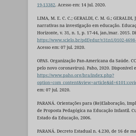
19-13382
. Acesso em: 14 jul. 2020.
LIMA, M. E. C. C.; GERALDI, C. M. G.; GERALDI, 
narrativas na investigação em educação. Educaç
Horizonte, v. 31, n. 1, p. 17-44, jan./mar. 2015. 
https://www.scielo.br/pdf/edur/v31n1/0102-4698
Acesso em: 07 jul. 2020.
OPAS. Organização Pan-Americana da Saúde. CO
pelo novo coronavírus). Paho, 2020. Disponível 
https://www.paho.org/bra/index.php?
option=com_content&view=article&id=6101:cov
em: 07 jul. 2020.
PARANÁ. Orientações para (Re)Elaboração, Imp
de Proposta Pedagógica na Educação Infantil. Cu
Estado da Educação, 2006.
PARANÁ. Decreto Estadual n. 4.230, de 16 de ma