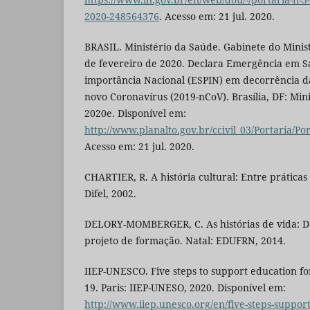
2020-248564376
. Acesso em: 21 jul. 2020.
BRASIL. Ministério da Saúde. Gabinete do Minist
de fevereiro de 2020. Declara Emergência em S
importância Nacional (ESPIN) em decorrência 
novo Coronavírus (2019-nCoV). Brasília, DF: Min
2020e. Disponível em:
http://www.planalto.gov.br/ccivil_03/Portaria/Po
Acesso em: 21 jul. 2020.
CHARTIER, R. A história cultural: Entre práticas
Difel, 2002.
DELORY-MOMBERGER, C. As histórias de vida: Da
projeto de formação. Natal: EDUFRN, 2014.
IIEP-UNESCO. Five steps to support education for
19. Paris: IIEP-UNESO, 2020. Disponível em:
http://www.iiep.unesco.org/en/five-steps-support