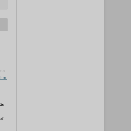
uma
ion-
são
of