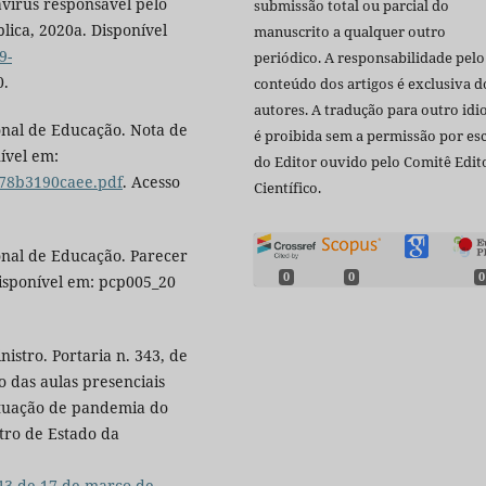
vírus responsável pelo
submissão total ou parcial do
blica, 2020a. Disponível
manuscrito a qualquer outro
9-
periódico. A responsabilidade pelo
0.
conteúdo dos artigos é exclusiva d
autores. A tradução para outro id
onal de Educação. Nota de
é proibida sem a permissão por esc
ível em:
do Editor ouvido pelo Comitê Edito
e78b3190caee.pdf
. Acesso
Científico.
onal de Educação. Parecer
0
0
0
Disponível em: pcp005_20
istro. Portaria n. 343, de
o das aulas presenciais
ituação de pandemia do
stro de Estado da
343-de-17-de-marco-de-