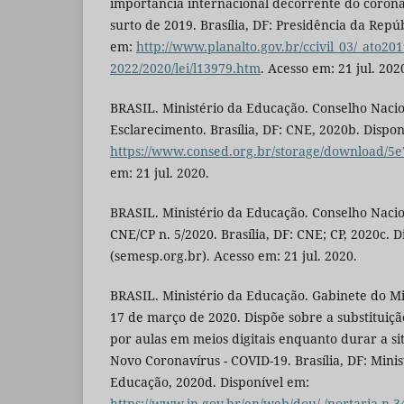
importância internacional decorrente do corona
surto de 2019. Brasília, DF: Presidência da Repú
em:
http://www.planalto.gov.br/ccivil_03/_ato201
2022/2020/lei/l13979.htm
. Acesso em: 21 jul. 202
BRASIL. Ministério da Educação. Conselho Naci
Esclarecimento. Brasília, DF: CNE, 2020b. Dispon
https://www.consed.org.br/storage/download/5
em: 21 jul. 2020.
BRASIL. Ministério da Educação. Conselho Naci
CNE/CP n. 5/2020. Brasília, DF: CNE; CP, 2020c. 
(semesp.org.br). Acesso em: 21 jul. 2020.
BRASIL. Ministério da Educação. Gabinete do Min
17 de março de 2020. Dispõe sobre a substituiçã
por aulas em meios digitais enquanto durar a s
Novo Coronavírus - COVID-19. Brasília, DF: Mini
Educação, 2020d. Disponível em:
https://www.in.gov.br/en/web/dou/-/portaria-n-