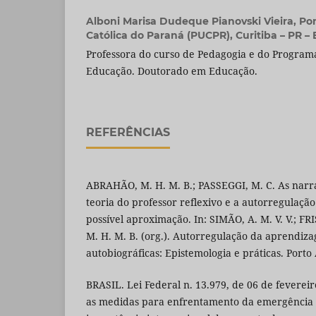
Alboni Marisa Dudeque Pianovski Vieira,
Pon
Católica do Paraná (PUCPR), Curitiba – PR – B
Professora do curso de Pedagogia e do Progra
Educação. Doutorado em Educação.
REFERÊNCIAS
ABRAHÃO, M. H. M. B.; PASSEGGI, M. C. As narra
teoria do professor reflexivo e a autorregulaç
possível aproximação. In: SIMÃO, A. M. V. V.; F
M. H. M. B. (org.). Autorregulação da aprendiz
autobiográficas: Epistemologia e práticas. Porto
BRASIL. Lei Federal n. 13.979, de 06 de feverei
as medidas para enfrentamento da emergência 