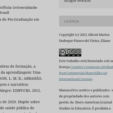
Artigos teóricos
tifícia Universidade
rasil
ma de Pós-Graduação em
LICENÇA
Copyright (c) 2022 Alboni Marisa
Dudeque Pianovski Vieira, Eliane
Este trabalho está licenciado sob 
tivas de formação, a
licença
Creative Commons Attribut
ão da aprendizagem: Uma
NonCommercial-ShareAlike 4.0
RISON, L. M. B.; ABRAHÃO,
International License
.
agem e narrativas
Manuscritos aceitos e publicados 
 Alegre: EDIPUCRS, 2012.
de propriedade dos autores com
ro de 2020. Dispõe sobre
gestão da Ibero-American Journal 
de saúde pública de
Studies in Education. É proibida a