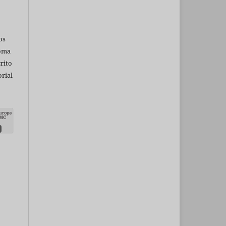
os
ioma
rito
rial