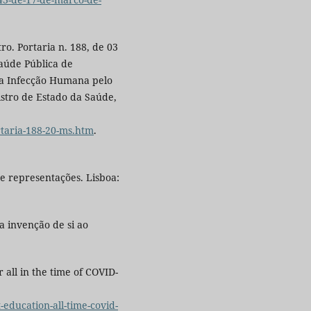
ro. Portaria n. 188, de 03
aúde Pública de
da Infecção Humana pelo
istro de Estado da Saúde,
rtaria-188-20-ms.htm
.
 e representações. Lisboa:
 invenção de si ao
 all in the time of COVID-
-education-all-time-covid-