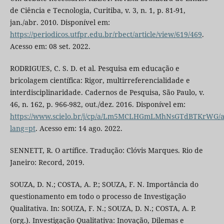
de Ciência e Tecnologia, Curitiba, v. 3, n. 1, p. 81-91,
jan./abr. 2010. Disponível em:
https://periodicos.utfpr.edu.br/rbect/article/view/619/469
.
Acesso em: 08 set. 2022.
RODRIGUES, C. S. D. et al. Pesquisa em educação e
bricolagem científica: Rigor, multirreferencialidade e
interdisciplinaridade. Cadernos de Pesquisa, São Paulo, v.
46, n. 162, p. 966-982, out./dez. 2016. Disponível em:
https://www.scielo.br/j/cp/a/Lm5MCLHGmLMhNsGTdBTKrWG/ab
lang=pt
. Acesso em: 14 ago. 2022.
SENNETT, R. O artífice. Tradução: Clóvis Marques. Rio de
Janeiro: Record, 2019.
SOUZA, D. N.; COSTA, A. P.; SOUZA, F. N. Importância do
questionamento em todo o processo de Investigação
Qualitativa. In: SOUZA, F. N.; SOUZA, D. N.; COSTA, A. P.
(org.). Investigação Qualitativa: Inovação, Dilemas e