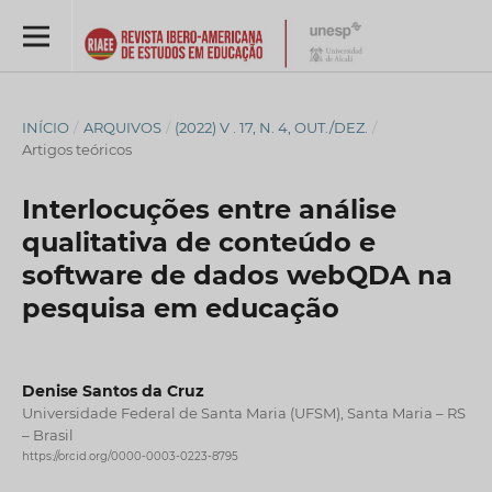
INÍCIO
/
ARQUIVOS
/
(2022) V . 17, N. 4, OUT./DEZ.
/
Artigos teóricos
Interlocuções entre análise
qualitativa de conteúdo e
software de dados webQDA na
pesquisa em educação
Denise Santos da Cruz
Universidade Federal de Santa Maria (UFSM), Santa Maria – RS
– Brasil
https://orcid.org/0000-0003-0223-8795