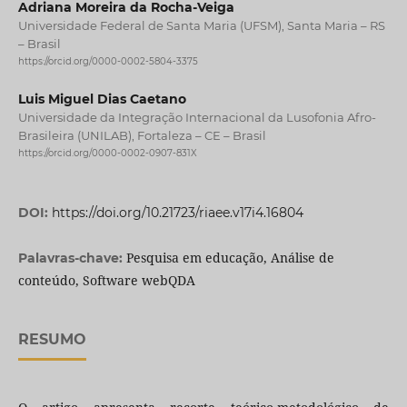
Adriana Moreira da Rocha-Veiga
Universidade Federal de Santa Maria (UFSM), Santa Maria – RS
– Brasil
https://orcid.org/0000-0002-5804-3375
Luis Miguel Dias Caetano
Universidade da Integração Internacional da Lusofonia Afro-
Brasileira (UNILAB), Fortaleza – CE – Brasil
https://orcid.org/0000-0002-0907-831X
DOI:
https://doi.org/10.21723/riaee.v17i4.16804
Pesquisa em educação, Análise de
Palavras-chave:
conteúdo, Software webQDA
RESUMO