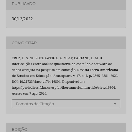
PUBLICADO
30/12/2022
COMO CITAR
CRUZ, D. S. da; ROCHA-VEIGA, A. M. da; CAETANO, L. M. D.
Interlocuções entre análise qualitativa de conteúdo e software de
dados webQDA na pesquisa em educação.
Revista Ibero-Americana
de Estudos em Educação
, Araraquara, v. 17, n. 4, p. 2565–2581, 2022.
DOI: 10.21723/riaee.v17i4.16804. Disponível em:
https://periodicos.fclar.unesp.br/iberoamericana/article/view/16804.
Acesso em: 7 ago. 2026.
Fomatos de Citação
EDIÇÃO