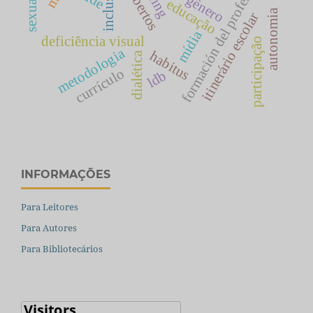
formación del profesorado
inclusão
gênero
educação
autonomia
itinerário escolar
mídia
deficiência visual
participação
metodologia
habitus
dialética
currículo
ldb
INFORMAÇÕES
Para Leitores
Para Autores
Para Bibliotecários