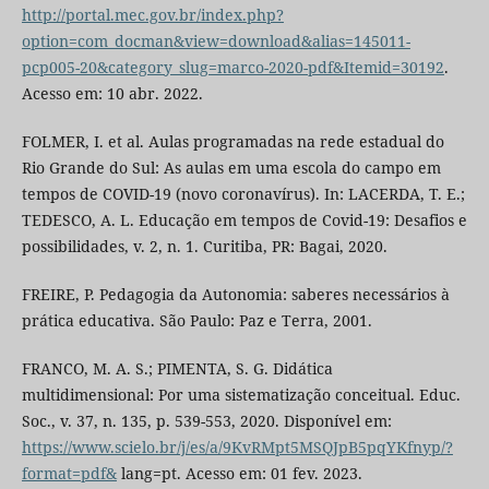
http://portal.mec.gov.br/index.php?
option=com_docman&view=download&alias=145011-
pcp005-20&category_slug=marco-2020-pdf&Itemid=30192
.
Acesso em: 10 abr. 2022.
FOLMER, I. et al. Aulas programadas na rede estadual do
Rio Grande do Sul: As aulas em uma escola do campo em
tempos de COVID-19 (novo coronavírus). In: LACERDA, T. E.;
TEDESCO, A. L. Educação em tempos de Covid-19: Desafios e
possibilidades, v. 2, n. 1. Curitiba, PR: Bagai, 2020.
FREIRE, P. Pedagogia da Autonomia: saberes necessários à
prática educativa. São Paulo: Paz e Terra, 2001.
FRANCO, M. A. S.; PIMENTA, S. G. Didática
multidimensional: Por uma sistematização conceitual. Educ.
Soc., v. 37, n. 135, p. 539-553, 2020. Disponível em:
https://www.scielo.br/j/es/a/9KvRMpt5MSQJpB5pqYKfnyp/?
format=pdf&
lang=pt. Acesso em: 01 fev. 2023.