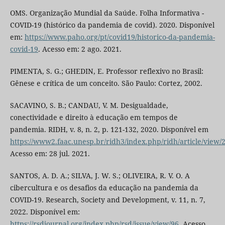
OMS. Organização Mundial da Saúde. Folha Informativa -
COVID-19 (histórico da pandemia de covid). 2020. Disponível
em:
https://www.paho.org/pt/covid19/historico-da-pandemia-
covid-19
. Acesso em: 2 ago. 2021.
PIMENTA, S. G.; GHEDIN, E. Professor reflexivo no Brasil:
Gênese e crítica de um conceito. São Paulo: Cortez, 2002.
SACAVINO, S. B.; CANDAU, V. M. Desigualdade,
conectividade e direito à educação em tempos de
pandemia. RIDH, v. 8, n. 2, p. 121-132, 2020. Disponível em
https://www2.faac.unesp.br/ridh3/index.php/ridh/article/view/
Acesso em: 28 jul. 2021.
SANTOS, A. D. A.; SILVA, J. W. S.; OLIVEIRA, R. V. O. A
cibercultura e os desafios da educação na pandemia da
COVID-19. Research, Society and Development, v. 11, n. 7,
2022. Disponível em:
https://rsdjournal.org/index.php/rsd/issue/view/96
. Acesso