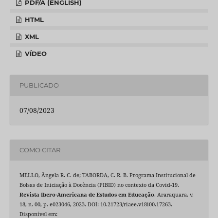
PDF/A (ENGLISH)
HTML
XML
VÍDEO
PUBLICADO
07/08/2023
COMO CITAR
MELLO, Ângela R. C. de; TABORDA, C. R. B. Programa Institucional de
Bolsas de Iniciação à Docência (PIBID) no contexto da Covid-19.
Revista Ibero-Americana de Estudos em Educação
, Araraquara, v.
18, n. 00, p. e023046, 2023. DOI: 10.21723/riaee.v18i00.17263.
Disponível em: