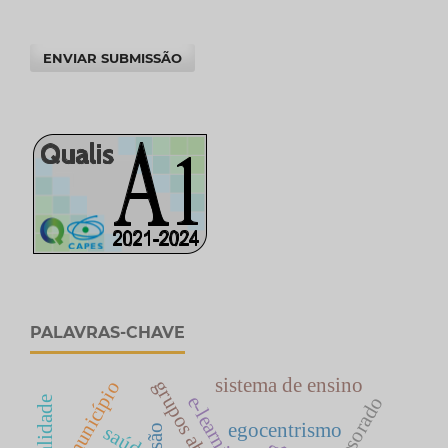
ENVIAR SUBMISSÃO
PALAVRAS-CHAVE
sistema de ensino
grupos abertos
município
e-learning
sexualidade
egocentrismo
saúde