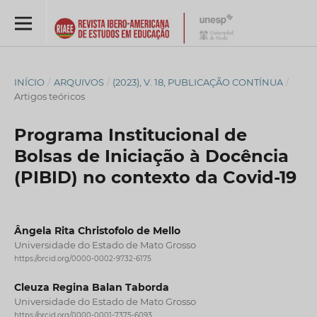
INÍCIO
/
ARQUIVOS
/
(2023), V. 18, PUBLICAÇÃO CONTÍNUA
/
Artigos teóricos
Programa Institucional de
Bolsas de Iniciação à Docência
(PIBID) no contexto da Covid-19
Ângela Rita Christofolo de Mello
Universidade do Estado de Mato Grosso
https://orcid.org/0000-0002-9732-6175
Cleuza Regina Balan Taborda
Universidade do Estado de Mato Grosso
https://orcid.org/0000-0001-7375-6093