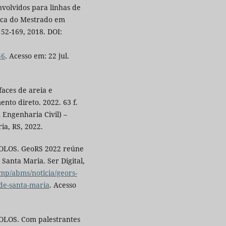
volvidos para linhas de
nica do Mestrado em
152-169, 2018. DOI:
56
. Acesso em: 22 jul.
faces de areia e
to direto. 2022. 63 f.
Engenharia Civil) –
ia, RS, 2022.
LOS. GeoRS 2022 reúne
Santa Maria. Ser Digital,
emp/abms/noticia/geors-
de-santa-maria
. Acesso
OS. Com palestrantes