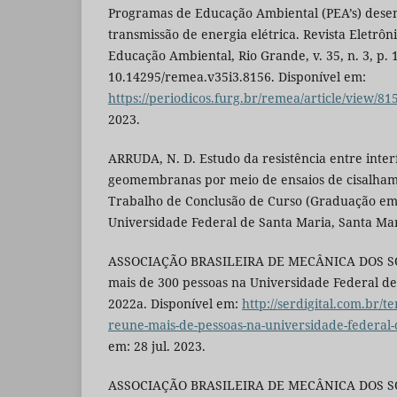
Programas de Educação Ambiental (PEA’s) desen
transmissão de energia elétrica. Revista Eletrô
Educação Ambiental, Rio Grande, v. 35, n. 3, p. 
10.14295/remea.v35i3.8156. Disponível em:
https://periodicos.furg.br/remea/article/view/81
2023.
ARRUDA, N. D. Estudo da resistência entre inter
geomembranas por meio de ensaios de cisalhamen
Trabalho de Conclusão de Curso (Graduação em 
Universidade Federal de Santa Maria, Santa Mar
ASSOCIAÇÃO BRASILEIRA DE MECÂNICA DOS SO
mais de 300 pessoas na Universidade Federal de 
2022a. Disponível em:
http://serdigital.com.br/t
reune-mais-de-pessoas-na-universidade-federal-
em: 28 jul. 2023.
ASSOCIAÇÃO BRASILEIRA DE MECÂNICA DOS SOL