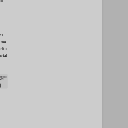
of
os
ioma
rito
rial