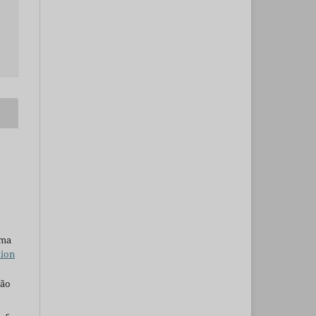
uma
tion
são