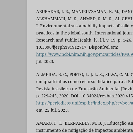
ABUBAKAR, I. R.; MANIRUZZAMAN, K. M.; DANO, U
ALSHAMMARI, M. S.; AHMED, S. M. S.; AL-GEHL
I. Environmental sustainability impacts of sol
practices in the global south. International Jou
Research and Public Health, [S. l.], v. 19, p. 1-26
10.3390/ijerph191912717. Disponível em:
https://www.ncbi.nlm.nih.gov/pmc/articles/PMC
jul. 2023.
ALMEIDA, B. C.; PORTO, L. J. L. S.; SILVA, C. M. 
em quadrinhos como recurso didático para a E
Revista brasileira de Educação Ambiental (Revbea
p. 229-245, 2020. DOI: 10.34024/revbea.2020.v15
https://periodicos.unifesp.br/index.php/revbea/a
em: 22 jul. 2023.
AMARO, F. T.; BERNARDES, M. B. J. Educação A
instrumento de mitigação de impactos ambienta