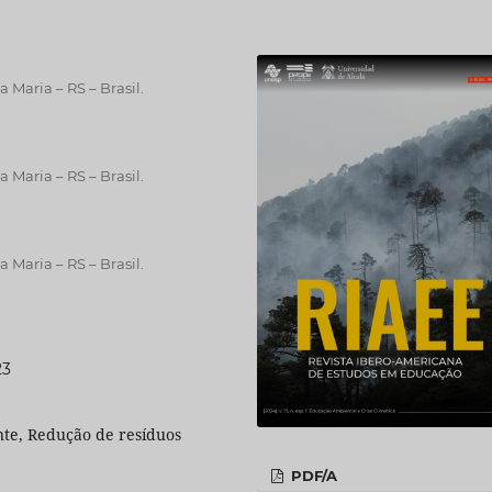
 Maria – RS – Brasil.
 Maria – RS – Brasil.
 Maria – RS – Brasil.
23
nte, Redução de resíduos
PDF/A