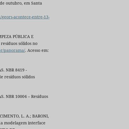
 de outubro, em Santa
/geors-acontece-entre-13-
MPEZA PÚBLICA E
esíduos sólidos no
.br/panorama/
. Acesso em:
. NBR 8419 -
e resíduos sólidos
. NBR 10004 – Resíduos
ASCIMENTO, L. A.; BARONI,
da modelagem interface