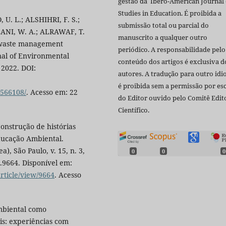
gestão da Ibero-American Journal 
Studies in Education. É proibida a
. L.; ALSHIHRI, F. S.;
submissão total ou parcial do
ANI, W. A.; ALRAWAF, T.
manuscrito a qualquer outro
id waste management
periódico. A responsabilidade pelo
rnal of Environmental
conteúdo dos artigos é exclusiva d
, 2022. DOI:
autores. A tradução para outro id
é proibida sem a permissão por esc
9566108/
. Acesso em: 22
do Editor ouvido pelo Comitê Edito
Científico.
Construção de histórias
ducação Ambiental.
), São Paulo, v. 15, n. 3,
0
0
0
.9664. Disponível em:
rticle/view/9664
. Acesso
mbiental como
is: experiências com