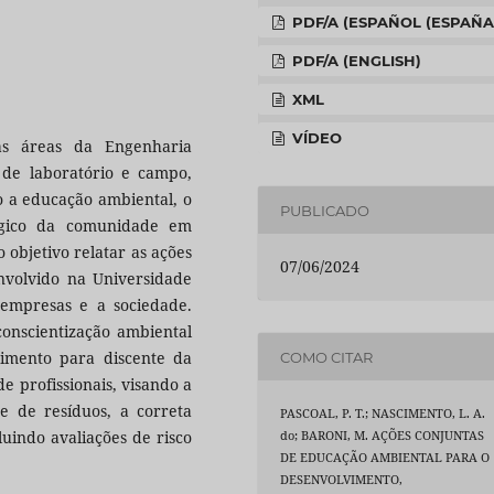
PDF/A (ESPAÑOL (ESPAÑA
PDF/A (ENGLISH)
XML
VÍDEO
as áreas da Engenharia
de laboratório e campo,
do a educação ambiental, o
PUBLICADO
lógico da comunidade em
 objetivo relatar as ações
07/06/2024
nvolvido na Universidade
empresas e a sociedade.
conscientização ambiental
cimento para discente da
COMO CITAR
e profissionais, visando a
te de resíduos, a correta
PASCOAL, P. T.; NASCIMENTO, L. A.
luindo avaliações de risco
do; BARONI, M. AÇÕES CONJUNTAS
DE EDUCAÇÃO AMBIENTAL PARA O
DESENVOLVIMENTO,