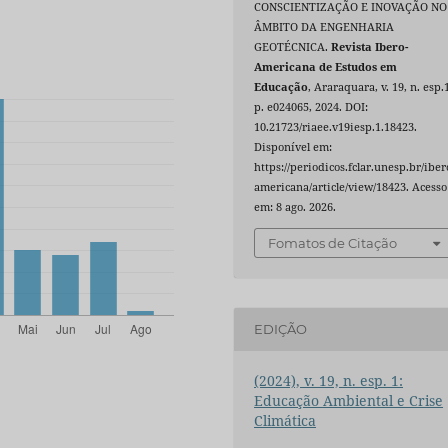
CONSCIENTIZAÇÃO E INOVAÇÃO NO
ÂMBITO DA ENGENHARIA
GEOTÉCNICA.
Revista Ibero-
Americana de Estudos em
Educação
, Araraquara, v. 19, n. esp.
p. e024065, 2024. DOI:
10.21723/riaee.v19iesp.1.18423.
Disponível em:
https://periodicos.fclar.unesp.br/iber
americana/article/view/18423. Acesso
em: 8 ago. 2026.
Fomatos de Citação
EDIÇÃO
(2024), v. 19, n. esp. 1:
Educação Ambiental e Crise
Climática