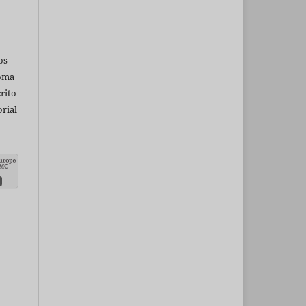
os
ioma
rito
rial