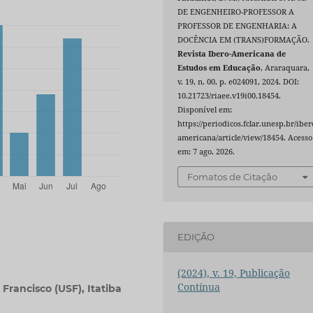
DE ENGENHEIRO-PROFESSOR A
PROFESSOR DE ENGENHARIA: A
DOCÊNCIA EM (TRANS)FORMAÇÃO.
Revista Ibero-Americana de
Estudos em Educação
, Araraquara,
v. 19, n. 00, p. e024091, 2024. DOI:
10.21723/riaee.v19i00.18454.
Disponível em:
https://periodicos.fclar.unesp.br/iber
americana/article/view/18454. Acesso
em: 7 ago. 2026.
Fomatos de Citação
EDIÇÃO
(2024), v. 19, Publicação
Contínua
Francisco (USF), Itatiba