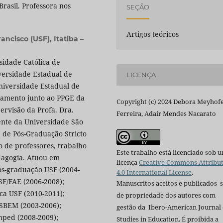
Brasil. Professora nos
SEÇÃO
Artigos teóricos
ancisco (USF), Itatiba –
sidade Católica de
versidade Estadual de
LICENÇA
niversidade Estadual de
ramento junto ao PPGE da
Copyright (c) 2024 Debora Meyhof
ervisão da Profa. Dra.
Ferreira, Adair Mendes Nacarato
ente da Universidade São
a de Pós-Graduação Stricto
 de professores, trabalho
Este trabalho está licenciado sob 
edagogia. Atuou em
licença
Creative Commons Attribu
s-graduação USF (2004-
4.0 International License
.
F/FAE (2006-2008);
Manuscritos aceitos e publicados 
ca USF (2010-2011);
de propriedade dos autores com
SBEM (2003-2006);
gestão da Ibero-American Journal 
ped (2008-2009);
Studies in Education. É proibida a