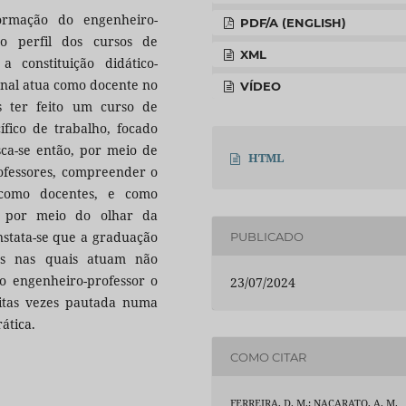
formação do engenheiro-
PDF/A (ENGLISH)
do perfil dos cursos de
XML
constituição didático-
onal atua como docente no
VÍDEO
s ter feito um curso de
fico de trabalho, focado
sca-se então, por meio de
HTML
rofessores, compreender o
 como docentes, e como
, por meio do olhar da
onstata-se que a graduação
PUBLICADO
ões nas quais atuam não
o engenheiro-professor o
23/07/2024
uitas vezes pautada numa
ática.
COMO CITAR
FERREIRA, D. M.; NACARATO, A. M.