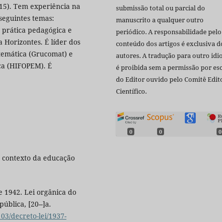
15). Tem experiência na
submissão total ou parcial do
seguintes temas:
manuscrito a qualquer outro
 prática pedagógica e
periódico. A responsabilidade pelo
a Horizontes. É líder dos
conteúdo dos artigos é exclusiva d
temática (Grucomat) e
autores. A tradução para outro id
ca (HIFOPEM). É
é proibida sem a permissão por esc
do Editor ouvido pelo Comitê Edito
Científico.
0
0
0
o contexto da educação
e 1942. Lei orgânica do
pública, [20--]a.
_03/decreto-lei/1937-