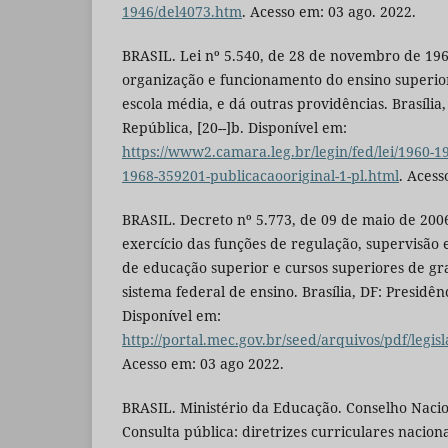
1946/del4073.htm
. Acesso em: 03 ago. 2022.
BRASIL. Lei nº 5.540, de 28 de novembro de 19
organização e funcionamento do ensino superior
escola média, e dá outras providências. Brasília
República, [20--]b. Disponível em:
https://www2.camara.leg.br/legin/fed/lei/1960-1
1968-359201-publicacaooriginal-1-pl.html
. Acess
BRASIL. Decreto nº 5.773, de 09 de maio de 200
exercício das funções de regulação, supervisão e
de educação superior e cursos superiores de gr
sistema federal de ensino. Brasília, DF: Presidên
Disponível em:
http://portal.mec.gov.br/seed/arquivos/pdf/legi
Acesso em: 03 ago 2022.
BRASIL. Ministério da Educação. Conselho Naci
Consulta pública: diretrizes curriculares nacion