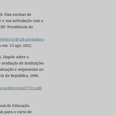
68. Fixa normas de
 e sua articulação com a
, DF: Presidência da
969/lei-5540-28-novembro-
o em: 13 ago. 2022.
6. Dispõe sobre o
 avaliação de instituições
aduação e sequenciais no
cia da República, 2006.
slacao/decreton57731.pdf
.
onal de Educação.
ais para o curso de