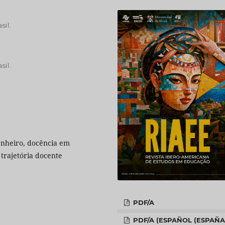
sil.
sil.
enheiro, docência em
 trajetória docente
PDF/A
PDF/A (ESPAÑOL (ESPAÑA