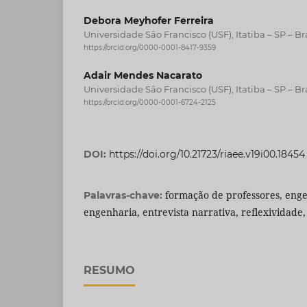
Debora Meyhofer Ferreira
Universidade São Francisco (USF), Itatiba – SP – Bra
https://orcid.org/0000-0001-8417-9359
Adair Mendes Nacarato
Universidade São Francisco (USF), Itatiba – SP – Bra
https://orcid.org/0000-0001-6724-2125
DOI:
https://doi.org/10.21723/riaee.v19i00.18454
formação de professores, eng
Palavras-chave:
engenharia, entrevista narrativa, reflexividade,
RESUMO