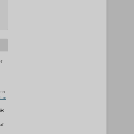
er
uma
tion
são
of