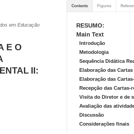
Contents
Figures
Refere
udos em Educação
RESUMO:
Main Text
Introdução
 E O
Metodologia
A
Sequência Didática Rea
NTAL II:
Elaboração das Cartas
Elaboração das Cartas
Recepção das Cartas-r
Visita do Diretor e de 
Avaliação das atividad
Discussão
Considerações finais