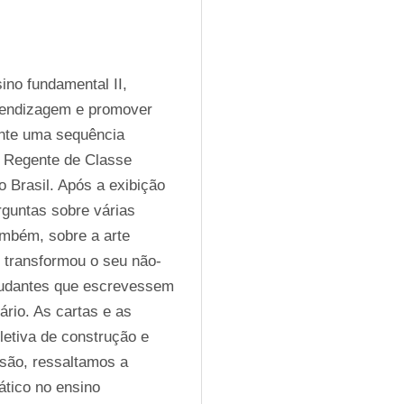
no fundamental II, 
rendizagem e promover 
nte uma sequência 
a Regente de Classe 
 Brasil. Após a exibição 
guntas sobre várias 
ambém, sobre a arte 
 transformou o seu não-
udantes que escrevessem 
io. As cartas e as 
etiva de construção e 
ão, ressaltamos a 
tico no ensino 