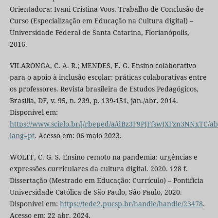
Orientadora: Ivani Cristina Voos. Trabalho de Conclusão de
Curso (Especialização em Educação na Cultura digital) –
Universidade Federal de Santa Catarina, Florianópolis,
2016.
VILARONGA, C. A. R.; MENDES, E. G. Ensino colaborativo
para o apoio à inclusão escolar: práticas colaborativas entre
os professores. Revista brasileira de Estudos Pedagógicos,
Brasília, DF, v. 95, n. 239, p. 139-151, jan./abr. 2014.
Disponível em:
https://www.scielo.br/j/rbeped/a/dBz3F9PJFfswJXFzn3NNxTC/abs
lang=pt
. Acesso em: 06 maio 2023.
WOLFF, C. G. S. Ensino remoto na pandemia: urgências e
expressões curriculares da cultura digital. 2020. 128 f.
Dissertação (Mestrado em Educação: Currículo) – Pontifícia
Universidade Católica de São Paulo, São Paulo, 2020.
Disponível em:
https://tede2.pucsp.br/handle/handle/23478
.
Acesso em: 22 abr. 2024.