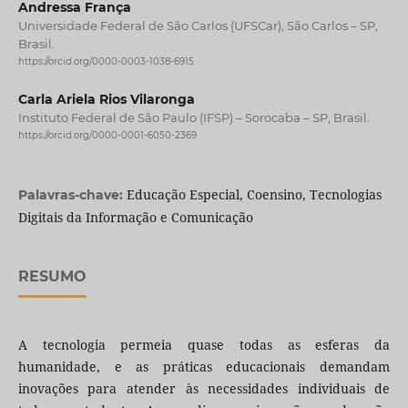
Andressa França
Universidade Federal de São Carlos (UFSCar), São Carlos – SP,
Brasil.
https://orcid.org/0000-0003-1038-6915
Carla Ariela Rios Vilaronga
Instituto Federal de São Paulo (IFSP) – Sorocaba – SP, Brasil.
https://orcid.org/0000-0001-6050-2369
Educação Especial, Coensino, Tecnologias
Palavras-chave:
Digitais da Informação e Comunicação
RESUMO
A tecnologia permeia quase todas as esferas da
humanidade, e as práticas educacionais demandam
inovações para atender às necessidades individuais de