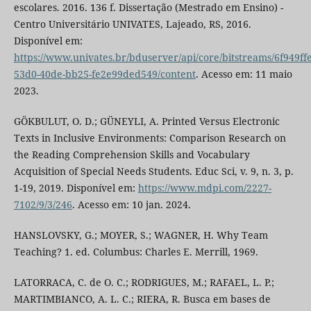
escolares. 2016. 136 f. Dissertação (Mestrado em Ensino) -
Centro Universitário UNIVATES, Lajeado, RS, 2016.
Disponível em:
https://www.univates.br/bduserver/api/core/bitstreams/6f949ffe
53d0-40de-bb25-fe2e99ded549/content
. Acesso em: 11 maio
2023.
GÖKBULUT, O. D.; GÜNEYLI, A. Printed Versus Electronic
Texts in Inclusive Environments: Comparison Research on
the Reading Comprehension Skills and Vocabulary
Acquisition of Special Needs Students. Educ Sci, v. 9, n. 3, p.
1-19, 2019. Disponível em:
https://www.mdpi.com/2227-
7102/9/3/246
. Acesso em: 10 jan. 2024.
HANSLOVSKY, G.; MOYER, S.; WAGNER, H. Why Team
Teaching? 1. ed. Columbus: Charles E. Merrill, 1969.
LATORRACA, C. de O. C.; RODRIGUES, M.; RAFAEL, L. P.;
MARTIMBIANCO, A. L. C.; RIERA, R. Busca em bases de