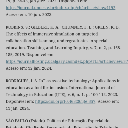
19, p. 34-45, jan./dez. 2022. Disponível em:
https://journal.unoeste.br/index.php/ch/article/view/4192
.
Acesso em: 10 jun. 2023.
ROBBINS, S.; GILBERT, K. A.; CHUMNEY, F. L.; GREEN, K. B.
The effects of immersive simulation on targeted
collaboration skills among undergraduates in special
education. Teaching and Learning Inquiry, v. 7, n. 2, p. 168-
185, 2019. Disponível em:
https://journalhosting.ucalgary.ca/index.php/TLI/article/view/5
Acesso em: 12 jan. 2024.
RODRIGUES, I. S. IoT as assistive technology: Applications in
education as a tool for inclusion. International Journal of
Technology in Education (IJTE), v. 6, n. 1, p. 100-112, 2023.
Disponível em:
https://doi.org/10.46328/ijte.357
. Acesso em:
11 jan. 2024.
SÃO PAULO (Estado). Política de Educação Especial do
Estado de São Paulo. Secretaria da Educação do Estado de