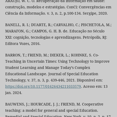
ARAÚJO, W. C. O. Recuperação da informação em saúde:
construção, modelos e estratégias. ConCi: Convergências em
Ciência da Informação. v. 3, n. 2, p.100-134. Sergipe, 2020.
BANELL, R. I.; DUARTE, R.; CARVALHO, C.; PISCHETOLA, M.;
MARAFON, G.; CAMPOS, G. H. B. de. Educação no Século
XXI: cognição, tecnologias e aprendizagens. Petrópolis, RJ:
Editora Vozes, 2016.
BARRON, T.; FRIEND, M.; DIEKER, L.; KOHNKE, S. Co-
Teaching in Uncertain Times: Using Technology to Improve
Student Learning and Manage Today’s Complex
Educational Landscape. Journal of Special Education
Technology, v. 37, n. 3, p. 439-446, 2021. Disponível em:
https://doi.org/10.1177/01626434211033579
. Acesso em: 13
jan. 2024.
BAUWENS, J.; HOURCADE, J. J.; FRIEND, M. Cooperative
teaching: a model for general and special Education.
Remedial and Special Education, New York, v. 10, n. 2, p. 17-