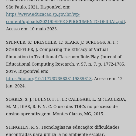
São Paulo, 2021. Disponível em:
https://www.educacao.sp.gov.br/wp-
content/uploads/2021/09/PEE-SPDOCUMENTO-OFICIAL.pdf
.
Acesso em: 10 maio 2023.
SPENCER, S.; DRESCHER, T.; SEARS, J.; SCRUGGS, A. F.;
SCHREFFLER, J. Comparing the Efficacy of Virtual
Simulation to Traditional Classroom Role-Play. Journal of
Educational Computing Research, v. 57, n. 7, p. 1772-1785,
2019. Disponível em:
https://doi.org/10.1177/0735633119855613
. Acesso em: 12
jan. 2024.
SOARES, S. J.; BUENO, F. F. L.; CALEGARI, L. M.; LACERDA,
M. M.; DIAS, R. F. N. C. O uso das TDICs no processo de
ensino aprendizagem. Montes Claros, MG, 2015.
STINGHEN, R. S. Tecnologias na educação: dificuldades
encontradas para utilizá-la no ambiente escolar.