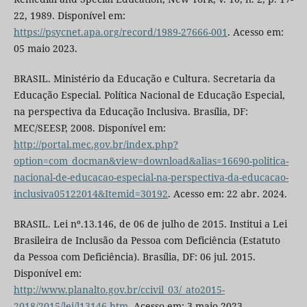
22, 1989. Disponível em:
https://psycnet.apa.org/record/1989-27666-001
. Acesso em:
05 maio 2023.
BRASIL. Ministério da Educação e Cultura. Secretaria da
Educação Especial. Política Nacional de Educação Especial,
na perspectiva da Educação Inclusiva. Brasília, DF:
MEC/SEESP, 2008. Disponível em:
http://portal.mec.gov.br/index.php?
option=com_docman&view=download&alias=16690-politica-
nacional-de-educacao-especial-na-perspectiva-da-educacao-
inclusiva05122014&Itemid=30192
. Acesso em: 22 abr. 2024.
BRASIL. Lei nº.13.146, de 06 de julho de 2015. Institui a Lei
Brasileira de Inclusão da Pessoa com Deficiência (Estatuto
da Pessoa com Deficiência). Brasília, DF: 06 jul. 2015.
Disponível em:
http://www.planalto.gov.br/ccivil_03/_ato2015-
2018/2015/lei/l13146.htm
. Acesso em: 3 maio 2023.