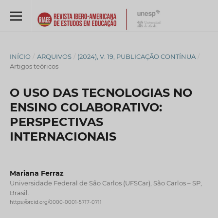
INÍCIO
/
ARQUIVOS
/
(2024), V. 19, PUBLICAÇÃO CONTÍNUA
/
Artigos teóricos
O USO DAS TECNOLOGIAS NO
ENSINO COLABORATIVO:
PERSPECTIVAS
INTERNACIONAIS
Mariana Ferraz
Universidade Federal de São Carlos (UFSCar), São Carlos – SP,
Brasil.
https://orcid.org/0000-0001-5717-0711