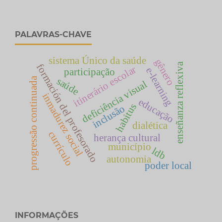
PALAVRAS-CHAVE
sistema Único da saúde
gênero
enseñanza reflexiva
formación del profesorado
itinerário escolar
e-learning
participação
progressão continuada
saúde
deficiência visual
inmadurez social
educação
habitus
inclusão
dialética
currículo
herança cultural
município
ldb
autonomia
poder local
INFORMAÇÕES