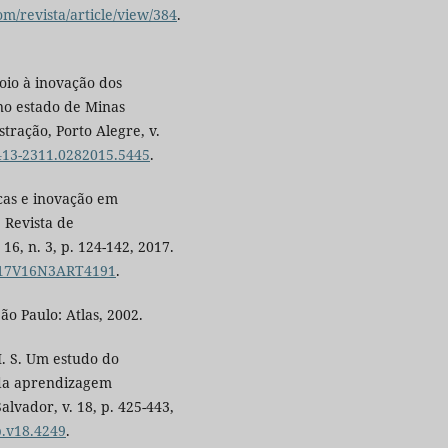
om/revista/article/view/384
.
oio à inovação dos
 no estado de Minas
tração, Porto Alegre, v.
1413-2311.0282015.5445
.
cas e inovação em
 Revista de
16, n. 3, p. 124-142, 2017.
2017V16N3ART4191
.
ão Paulo: Atlas, 2002.
 S. Um estudo do
 da aprendizagem
alvador, v. 18, p. 425-443,
p.v18.4249
.