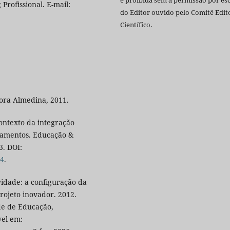
rofissional. E-mail:
do Editor ouvido pelo Comitê Edito
Científico.
tora Almedina, 2011.
ontexto da integração
ramentos. Educação &
3. DOI:
04
.
idade: a configuração da
rojeto inovador. 2012.
de de Educação,
vel em: