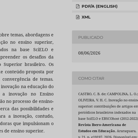
PDF/A (ENGLISH)
XML
 sobre temas, abordagens e
PUBLICADO
ação no ensino superior,
exados na base SciELO e
08/06/2026
preender os desafios da
Superior brasileiro. Os
 de conteúdo proposta por
COMO CITAR
a convergência de temas
.
da inovação na educação do
m a inovação no Ensino
CASTRO, C. B. de; CAMPOLINA, L. O.
OLIVEIRA, V. H. C. Inovação no ensin
ção no processo de ensino-
superior: contribuições de artigos e
cerca das possibilidades e
periódicos brasileiros indexados na
ra a inovação, contudo,
base SciELO e EBSCOhost (2012-2022)
vadoras que impulsionam o
Revista Ibero-Americana de
s de ensino superior.
Estudos em Educação
, Araraquara,
v. 21, p. e19197, 2026. Disponível em: