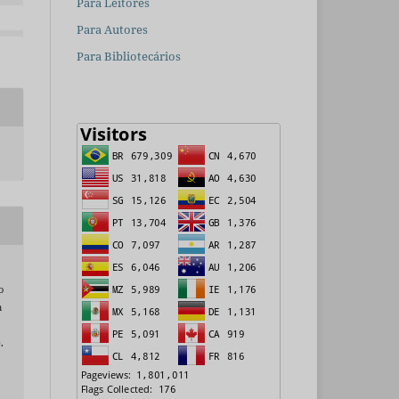
Para Leitores
Para Autores
Para Bibliotecários
;
o
m
.