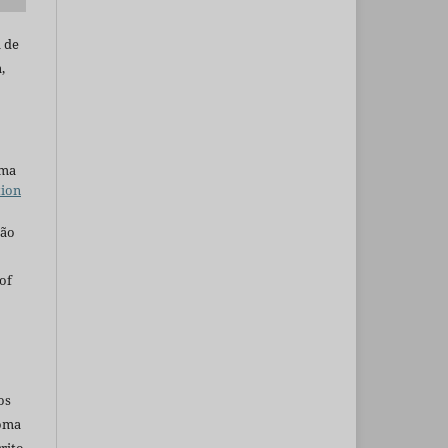
a de
,
uma
tion
são
of
os
ioma
rito