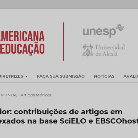
DIRETRIZES
FAÇA SUA SUBMISSÃO
NOTÍCIAS
AVAL
CONTÍNUA
/
Artigos teóricos
or: contribuições de artigos em
ndexados na base SciELO e EBSCOhos