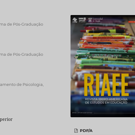
grama de Pós-Graduação
grama de Pós-Graduação
tamento de Psicologia,
perior
PDF/A