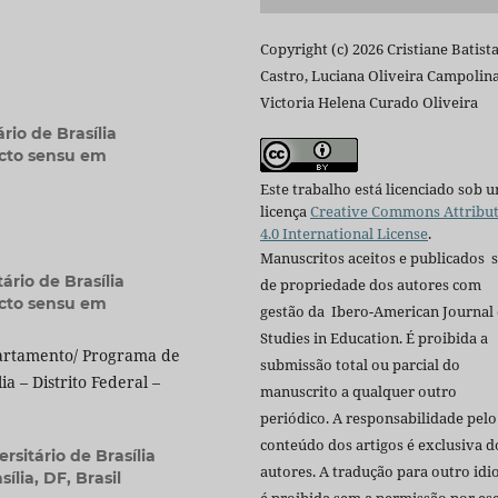
Copyright (c) 2026 Cristiane Batist
Castro, Luciana Oliveira Campolina
Victoria Helena Curado Oliveira
rio de Brasília
icto sensu em
Este trabalho está licenciado sob 
licença
Creative Commons Attribu
4.0 International License
.
Manuscritos aceitos e publicados 
ário de Brasília
de propriedade dos autores com
icto sensu em
gestão da Ibero-American Journal 
Studies in Education. É proibida a
epartamento/ Programa de
submissão total ou parcial do
a – Distrito Federal –
manuscrito a qualquer outro
periódico. A responsabilidade pelo
conteúdo dos artigos é exclusiva d
rsitário de Brasília
autores. A tradução para outro id
lia, DF, Brasil
é proibida sem a permissão por esc