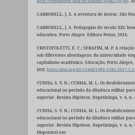
http://repositorio.unb.br/handle/10482/10760
. A
CARBONELL, J. S. A aventura de inovar. São Pau
CARBONELL, J. S. Pedagogias do século XXI: bas
educativa. Porto Alegre. Editora Penso, 2016.
CRISTOFOLETTI, E. C.; SERAFIM, M. P. A relaçã
sob diferentes abordagens: da universidade e
capitalismo acadêmico. Educação, Porto Alegre, v.
DOI:
https://doi.org/10.15448/1981-2582.2017.1.
CUNHA, S. V. N.; CUNHA, M. L. Os desdobramento
educacional no período da ditadura militar para
superior. Revista Hipótese, Itapetininga, v. 4, n. 
CUNHA, S. V. N.; CUNHA, M. L. Os desdobramento
educacional no período da ditadura militar para
superior. Revista Hipótese, Itapetininga, v. 4, n. 
Disponível em: