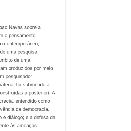
loso Navas sobre a 
om o pensamento 
co contemporâneo, 
 de uma pesquisa 
âmbito de uma 
am produzidos por meio 
om pesquisador 
terial foi submetido a 
nstruídas a posteriori. A 
cracia, entendido como 
vência da democracia, 
 e diálogo; e a defesa da 
ente às ameaças 