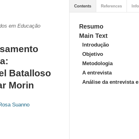
Contents
References
Info
udos em Educação
Resumo
Main Text
Introdução
nsamento
Objetivo
a:
Metodologia
el Batalloso
A entrevista
Análise da entrevista 
r Morin
 Rosa Suanno