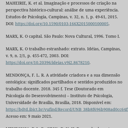
MAHEIRIE, K. et al. Imaginação e processos de criação na
perspectiva histórico-cultural: análise de uma experiência.
Estudos de Psicologia, Campinas, v. 32, n. 1, p. 49-61, 2015.
DOI:
https://doi.org/10.1590/0103-166X2015000100005
.
MARX, K. O capital. São Paulo: Nova Cultural, 1996. Tomo I.
MARX, K. O trabalho estranhado: extrato. Idéias, Campinas,
v. 9, n. 2/1, p. 455-472, 2003. DOI:
https://doi.org/10.20396/ideias.v9i2.8678210
.
MENDONÇA, F. L. R. A atividade criadora e a sua dimensão
ontológica: significados partilhados e sentidos produzidos no
trabalho docente. 2018. 345 f. Tese (Doutorado em
Psicologia do Desenvolvimento) – Instituto de Psicologia,
Universidade de Brasília, Brasília, 2018. Disponível em:
https://bdtd.ibict.br/vufind/Record/UNB_38b8f696b908ad0cc64
Acesso em: 9 maio 2021.