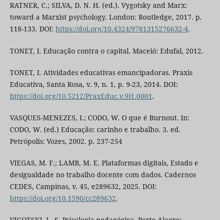
RATNER, C.; SILVA, D. N. H. (ed.). Vygotsky and Marx:
toward a Marxist psychology. London: Routledge, 2017. p.
118-133. DOI:
https://doi.org/10.4324/9781315276632-4
.
TONET, I. Educação contra o capital. Maceió: Edufal, 2012.
TONET, I. Atividades educativas emancipadoras. Praxis
Educativa, Santa Rosa, v. 9, n. 1, p. 9-23, 2014. DOI:
https://doi.org/10.5212/PraxEduc.v.9i1.0001
.
VASQUES-MENEZES, I.; CODO, W. O que é Burnout. In:
CODO, W. (ed.) Educação: carinho e trabalho. 3. ed.
Petrópolis: Vozes, 2002. p. 237-254
VIEGAS, M. F.; LAMB, M. E. Plataformas digitais, Estado e
desigualdade no trabalho docente com dados. Cadernos
CEDES, Campinas, v. 45, e289632, 2025. DOI:
https://doi.org/10.1590/cc289632
.
VIGOTSKI, L. S. Psicologia pedagógica. Porto Alegre: