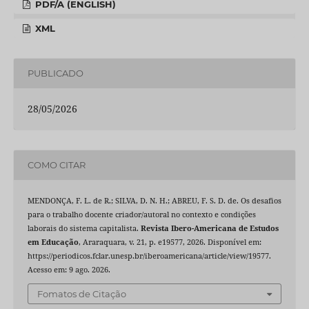
PDF/A (ENGLISH)
XML
PUBLICADO
28/05/2026
COMO CITAR
MENDONÇA, F. L. de R.; SILVA, D. N. H.; ABREU, F. S. D. de. Os desafios
para o trabalho docente criador/autoral no contexto e condições
laborais do sistema capitalista.
Revista Ibero-Americana de Estudos
em Educação
, Araraquara, v. 21, p. e19577, 2026. Disponível em:
https://periodicos.fclar.unesp.br/iberoamericana/article/view/19577.
Acesso em: 9 ago. 2026.
Fomatos de Citação