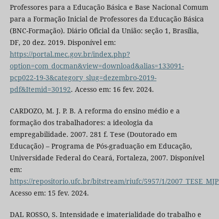
Professores para a Educação Básica e Base Nacional Comum
para a Formação Inicial de Professores da Educação Básica
(BNC-Formação). Diário Oficial da União: seção 1, Brasília,
DF, 20 dez. 2019. Disponível em:
https://portal.mec.gov.br/index.php?
option=com_docman&view=download&alias=133091-
pcp022-19-3&category_slug=dezembro-2019-
pdf&Itemid=30192
. Acesso em: 16 fev. 2024.
CARDOZO, M. J. P. B. A reforma do ensino médio e a
formação dos trabalhadores: a ideologia da
empregabilidade. 2007. 281 f. Tese (Doutorado em
Educação) – Programa de Pós-graduação em Educação,
Universidade Federal do Ceará, Fortaleza, 2007. Disponível
em:
https://repositorio.ufc.br/bitstream/riufc/5957/1/2007_TESE_
Acesso em: 15 fev. 2024.
DAL ROSSO, S. Intensidade e imaterialidade do trabalho e