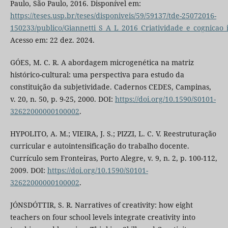
Paulo, São Paulo, 2016. Disponível em:
https://teses.usp.br/teses/disponiveis/59/59137/tde-25072016-
150233/publico/Giannetti_S_A_L_2016_Criatividade_e_cognicao
Acesso em: 22 dez. 2024.
GÓES, M. C. R. A abordagem microgenética na matriz
histórico-cultural: uma perspectiva para estudo da
constituição da subjetividade. Cadernos CEDES, Campinas,
v. 20, n. 50, p. 9-25, 2000. DOI:
https://doi.org/10.1590/S0101-
32622000000100002
.
HYPOLITO, A. M.; VIEIRA, J. S.; PIZZI, L. C. V. Reestruturação
curricular e autointensificação do trabalho docente.
Currículo sem Fronteiras, Porto Alegre, v. 9, n. 2, p. 100-112,
2009. DOI:
https://doi.org/10.1590/S0101-
32622000000100002
.
JÓNSDÓTTIR, S. R. Narratives of creativity: how eight
teachers on four school levels integrate creativity into