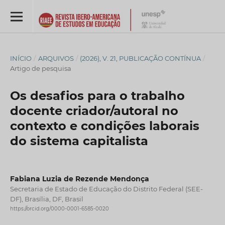
INÍCIO
/
ARQUIVOS
/
(2026), V. 21, PUBLICAÇÃO CONTÍNUA
/
Artigo de pesquisa
Os desafios para o trabalho
docente criador/autoral no
contexto e condições laborais
do sistema capitalista
Fabiana Luzia de Rezende Mendonça
Secretaria de Estado de Educação do Distrito Federal (SEE-
DF), Brasília, DF, Brasil
https://orcid.org/0000-0001-6585-0020