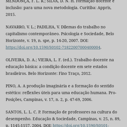
MENDONÇA, F. L. R.; SILVA, D. N. H. Formação docente e
inclusão: para uma nova metodologia. Curitiba: Appris,
2015.
NAVARRO, V. L.; PADILHA, V. Dilemas do trabalho no
capitalismo contemporâneo. Psicologia e Sociedade, Belo
Horizonte, v. 19, n. spe, p. 14-20, 2007. DOI:
https://doi.org/10.1590/S0102-71822007000400004
.
OLIVEIRA, D. A.; VIEIRA, L. F. (ed.). Trabalho docente na
educação básica: a condição docente em sete estados
brasileiros. Belo Horizonte: Fino Traço, 2012.
PINO, A. A produção imaginária e a formação do sentido
estético: reflexões úteis para uma educação humana. Pro-
Posições, Campinas, v. 17, n. 2, p. 47-69, 2006.
SANTOS, L. L. C. P. Formação de professores na cultura do
desempenho. Educação & Sociedade, Campinas, v. 25, n. 89,
p. 1145-1157, 2004. DOI:
https://doi.org/10.1590/S0101-