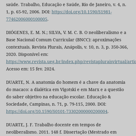
saúde. Trabalho, Educação e Saúde, Rio de Janeiro, v. 4, n.
1, p. 65-92, 2006. DOI:
https://doi.org/10.1590/S1981-
77462006000100005
.
DIÓGENES, E. M. N.; SILVA, V. M. C. B. O neoliberalismo e a
Base Nacional Comum Curricular (BNCC): aproximações
contextuais. Revista Plurais, Anápolis, v. 10, n. 3, p. 350-366,
2020. Disponível em:
https://www.revista.ueg.br/index.php/revistapluraisvirtual/art
Acesso em: 15 fev. 2024.
DUARTE, N. A anatomia do homem é a chave da anatomia
do macaco: a dialética em Vigotski e em Marx e a questão
do saber objetivo na educação escolar. Educação &
Sociedade, Campinas, n. 71, p. 79-115, 2000. DOI:
https://doi.org/10.1590/S0101-73302000000200004
.
DUARTE, J. F. Trabalho docente em tempos de
neoliberalismo. 2011. 148 f. Dissertação (Mestrado em