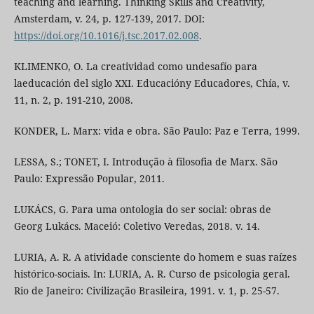
teaching and learning. Thinking Skills and Creativity,
Amsterdam, v. 24, p. 127-139, 2017. DOI:
https://doi.org/10.1016/j.tsc.2017.02.008
.
KLIMENKO, O. La creatividad como undesafío para
laeducación del siglo XXI. Educacióny Educadores, Chía, v.
11, n. 2, p. 191-210, 2008.
KONDER, L. Marx: vida e obra. São Paulo: Paz e Terra, 1999.
LESSA, S.; TONET, I. Introdução à filosofia de Marx. São
Paulo: Expressão Popular, 2011.
LUKÁCS, G. Para uma ontologia do ser social: obras de
Georg Lukács. Maceió: Coletivo Veredas, 2018. v. 14.
LURIA, A. R. A atividade consciente do homem e suas raízes
histórico-sociais. In: LURIA, A. R. Curso de psicologia geral.
Rio de Janeiro: Civilização Brasileira, 1991. v. 1, p. 25-57.