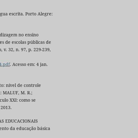
ua escrita. Porto Alegre:
ndizagem no ensino
s de escolas públicas de
 v. 32, n. 97, p. 229-239,
4.pdf
. Acesso em: 4 jan.
o: nível de controle
n: MALUF, M. R.;
culo XXI: como se
 2013.
AS EDUCACIONAIS
ento da educação básica