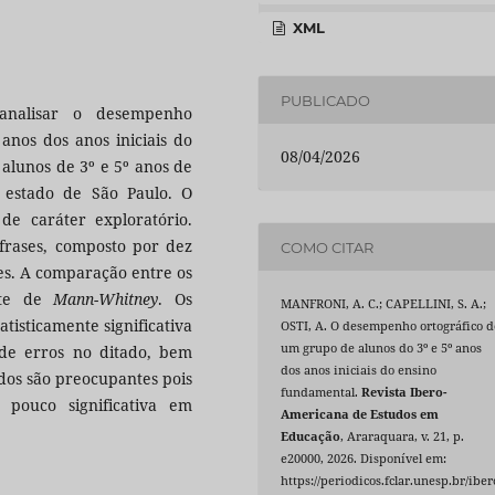
XML
PUBLICADO
analisar o desempenho
anos dos anos iniciais do
08/04/2026
alunos de 3º e 5º anos de
 estado de São Paulo. O
 de caráter exploratório.
 frases, composto por dez
COMO CITAR
tes. A comparação entre os
este de
Mann-Whitney
. Os
MANFRONI, A. C.; CAPELLINI, S. A.;
tisticamente significativa
OSTI, A. O desempenho ortográfico d
um grupo de alunos do 3º e 5º anos
 de erros no ditado, bem
dos anos iniciais do ensino
ados são preocupantes pois
fundamental.
Revista Ibero-
pouco significativa em
Americana de Estudos em
Educação
, Araraquara, v. 21, p.
e20000, 2026. Disponível em:
https://periodicos.fclar.unesp.br/iber