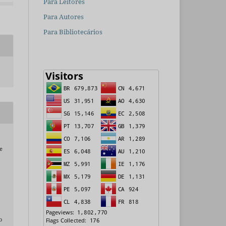
Para Leitores
Para Autores
Para Bibliotecários
e
o