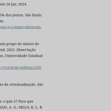
 em 20 jan. 2024.
5% dos jovens. São Paulo:
em:
ues-e-o-maior-obstaculo-
e um grupo de alunos do
tal. 2022. Dissertação
as, Universidade Estadual
5-47e9-8c98-5eff4ebc15f3
.
es de retextualização. São
s: o que é? Para que
AIS, A. G.; MELO, K. L. R.