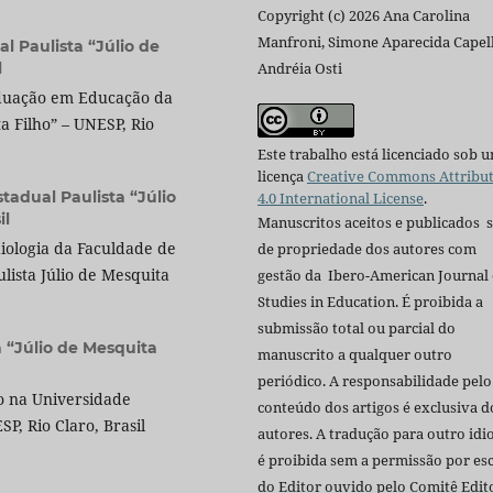
Copyright (c) 2026 Ana Carolina
Manfroni, Simone Aparecida Capell
l Paulista “Júlio de
l
Andréia Osti
duação em Educação da
a Filho” – UNESP, Rio
Este trabalho está licenciado sob 
licença
Creative Commons Attribu
tadual Paulista “Júlio
4.0 International License
.
il
Manuscritos aceitos e publicados 
iologia da Faculdade de
de propriedade dos autores com
ulista Júlio de Mesquita
gestão da Ibero-American Journal 
Studies in Education. É proibida a
submissão total ou parcial do
 “Júlio de Mesquita
manuscrito a qualquer outro
periódico. A responsabilidade pelo
o na Universidade
conteúdo dos artigos é exclusiva d
SP, Rio Claro, Brasil
autores. A tradução para outro id
é proibida sem a permissão por esc
do Editor ouvido pelo Comitê Edito