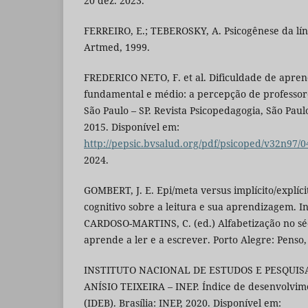
20 dez. 2023.
FERREIRO, E.; TEBEROSKY, A. Psicogênese da líng
Artmed, 1999.
FREDERICO NETO, F. et al. Dificuldade de apre
fundamental e médio: a percepção de professore
São Paulo – SP. Revista Psicopedagogia, São Paulo,
2015. Disponível em:
http://pepsic.bvsalud.org/pdf/psicoped/v32n97/0
2024.
GOMBERT, J. E. Epi/meta versus implícito/explícit
cognitivo sobre a leitura e sua aprendizagem. I
CARDOSO-MARTINS, C. (ed.) Alfabetização no sé
aprende a ler e a escrever. Porto Alegre: Penso,
INSTITUTO NACIONAL DE ESTUDOS E PESQUIS
ANÍSIO TEIXEIRA – INEP. Índice de desenvolvim
(IDEB). Brasília: INEP, 2020. Disponível em: