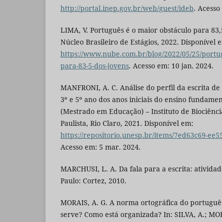
http://portal.inep.gov.br/web/guest/ideb
. Acesso
LIMA, V. Português é o maior obstáculo para 83,
Núcleo Brasileiro de Estágios, 2022. Disponível 
https://www.nube.com.br/blog/2022/05/25/portug
para-83-5-dos-jovens
. Acesso em: 10 jan. 2024.
MANFRONI, A. C. Análise do perfil da escrita d
3º e 5º ano dos anos iniciais do ensino fundamen
(Mestrado em Educação) – Instituto de Biociênci
Paulista, Rio Claro, 2021. Disponível em:
https://repositorio.unesp.br/items/7ed63c69-ee5
Acesso em: 5 mar. 2024.
MARCHUSI, L. A. Da fala para a escrita: atividad
Paulo: Cortez, 2010.
MORAIS, A. G. A norma ortográfica do portuguê
serve? Como está organizada? In: SILVA, A.; MOR