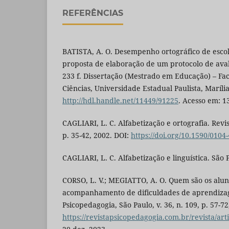
REFERÊNCIAS
BATISTA, A. O. Desempenho ortográfico de escol
proposta de elaboração de um protocolo de aval
233 f. Dissertação (Mestrado em Educação) – Fac
Ciências, Universidade Estadual Paulista, Maríli
http://hdl.handle.net/11449/91225
. Acesso em: 13
CAGLIARI, L. C. Alfabetização e ortografia. Revis
p. 35-42, 2002. DOI:
https://doi.org/10.1590/0104
CAGLIARI, L. C. Alfabetização e linguística. São 
CORSO, L. V.; MEGIATTO, A. O. Quem são os alu
acompanhamento de dificuldades de aprendiza
Psicopedagogia, São Paulo, v. 36, n. 109, p. 57-7
https://revistapsicopedagogia.com.br/revista/art