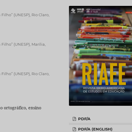
Filho” (UNESP), Rio Claro,
Filho” (UNESP), Marília,
Filho” (UNESP), Rio Claro,
o ortográfico, ensino
PDF/A
PDF/A (ENGLISH)