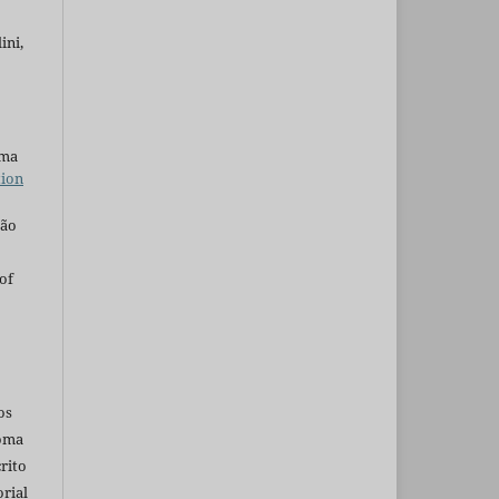
ini,
uma
tion
são
of
os
ioma
rito
rial