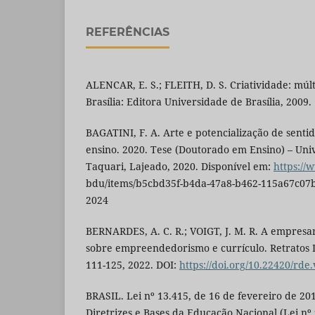
REFERÊNCIAS
ALENCAR, E. S.; FLEITH, D. S. Criatividade: múlti
Brasília: Editora Universidade de Brasília, 2009.
BAGATINI, F. A. Arte e potencialização de senti
ensino. 2020. Tese (Doutorado em Ensino) – Uni
Taquari, Lajeado, 2020. Disponível em:
https://
bdu/items/b5cbd35f-b4da-47a8-b462-115a67c07b
2024
BERNARDES, A. C. R.; VOIGT, J. M. R. A empresar
sobre empreendedorismo e currículo. Retratos Da 
111-125, 2022. DOI:
https://doi.org/10.22420/rde
BRASIL. Lei nº 13.415, de 16 de fevereiro de 201
Diretrizes e Bases da Educação Nacional (Lei nº 