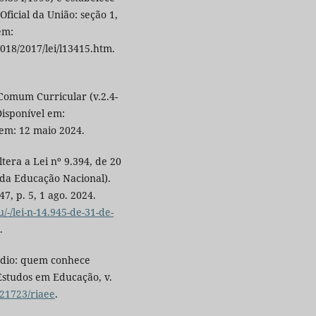
ficial da União: seção 1,
 em:
018/2017/lei/l13415.htm.
Comum Curricular (v.2.4-
Disponível em:
 em: 12 maio 2024.
tera a Lei nº 9.394, de 20
 da Educação Nacional).
47, p. 5, 1 ago. 2024.
-/lei-n-14.945-de-31-de-
.
médio: quem conhece
Estudos em Educação, v.
.21723/riaee
.