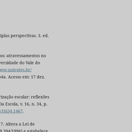
plas perspectivas. 3. ed.
dos: atravessamentos no
versidade do Vale do
www.univates.br/
4a. Acesso em: 17 dez.
ização escolar: reflexões
Escola, v. 16, n. 34, p.
.v16i34.1467
.
7. Altera a Lei de
9.394/1996) e estabelece