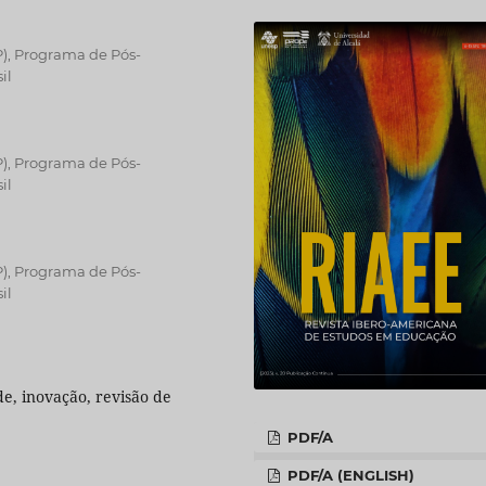
P), Programa de Pós-
il
P), Programa de Pós-
il
P), Programa de Pós-
il
e, inovação, revisão de
PDF/A
PDF/A (ENGLISH)