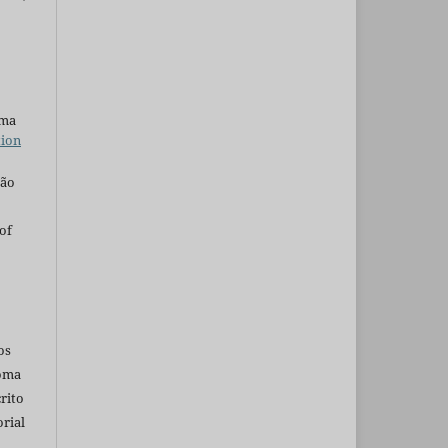
uma
tion
são
of
os
ioma
rito
rial