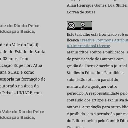
Allan Henrique Gomes, Dra. Shirlei
Correa de Souza
ale do Rio do Peixe
Educação Básica,
Este trabalho está licenciado sob 
licença
Creative Commons Attribu
 do Vale do Itajaí).
4.0 International License
.
ade do Estado de Santa
Manuscritos aceitos e publicados 
r 33 anos. Tem
de propriedade dos autores com
ucação Superior. Atua
gestão da Ibero-American Journal 
para o EAD e como
Studies in Education. É proibida a
sessoria na formação de
submissão total ou parcial do
Doutorado na área da
manuscrito a qualquer outro
o Peixe – UNIARP, com
periódico. A responsabilidade pelo
conteúdo dos artigos é exclusiva d
autores. A tradução para outro id
 Vale do Rio do Peixe
é proibida sem a permissão por esc
Educação Básica,
do Editor ouvido pelo Comitê Edito
Científico.