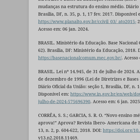
mudanças na estrutura do ensino médio. Diário O
Brasília, DF, n. 35, p. 1, 17 fev. 2017. Disponível
https://www.planalto.gov.br/ccivil_03/_ato2015-
2
Acesso em: 06 jan. 2024.
BRASIL. Ministério da Educação. Base Nacional 
62). Brasília, DF: Ministério da Educação, 2018. 
https://basenacionalcomum.mec.gov.br/
. Acesso
BRASIL. Lei nº 14.945, de 31 de julho de 2024. Al
de dezembro de 1996 (Lei de Diretrizes e Bases
Diário Oficial da União: seção 1, Brasília, DF, n. 1
Disponível em:
https://www.in.gov.br/en/web/dou/
julho-de-2024-575696390
. Acesso em: 6 jan. 2025
CORRÊA, S. S.; GARCIA, S. R. O. “Novo ensino 
aprova!” Aprova? Revista Ibero- Americana de 
13, n. 2, p. 604-622, 2018. DOI:
https://doi.org/10
v13.n2.2018.11469.