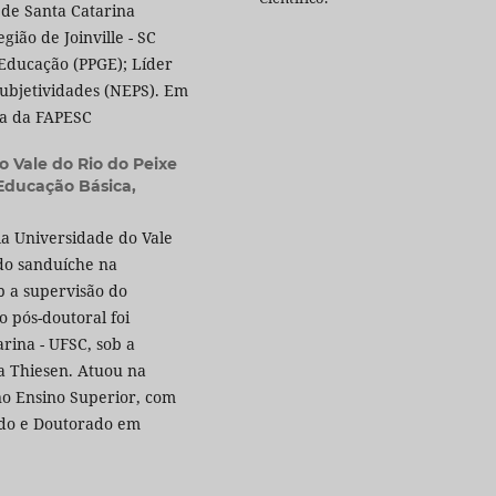
 de Santa Catarina
ião de Joinville - SC
Educação (PPGE); Líder
Subjetividades (NEPS). Em
sa da FAPESC
o Vale do Rio do Peixe
Educação Básica,
la Universidade do Vale
ado sanduíche na
b a supervisão do
o pós-doutoral foi
rina - UFSC, sob a
a Thiesen. Atuou na
no Ensino Superior, com
ado e Doutorado em