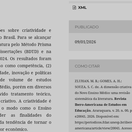
XML
PUBLICADO
es sobre criatividade e
 Brasil. Para se alcançar
09/01/2026
teratura pelo Método Prisma
Dissertações (BDTD) e na
024. Os resultados foram
ção como competência, (2)
COMO CITAR
dade, inovação e políticas
nde volume de estudos
ZLUHAN, M. R.; GOMES, A. H.;
 Médio, porém em diversos
SOUZA, S. C. de. A dimensão criativa
do Novo Ensino Médio: uma revisão
ido tratamento teórico,
sistemática da literatura.
Revista
riativo. A criatividade é
Ibero-Americana de Estudos em
e o modo como o Ensino
Educação
, Araraquara, v. 20, n. 00, p
er as finalidades do
e20041, 2026. Disponível em:
da tendência de tornar o
https://periodicos.fclar.unesp.br/iber
americana/article/view/20041. Acesso
etor econômico.