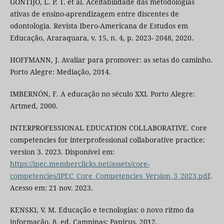
GONTIJO, L. P. T. et al. Aceitabilidade das metodologias
ativas de ensino-aprendizagem entre discentes de
odontologia. Revista Ibero-Americana de Estudos em
Educação, Araraquara, v. 15, n. 4, p. 2023- 2048, 2020.
HOFFMANN, J. Avaliar para promover: as setas do caminho.
Porto Alegre: Mediação, 2014.
IMBERNÓN, F. A educação no século XXI. Porto Alegre:
Artmed, 2000.
INTERPROFESSIONAL EDUCATION COLLABORATIVE. Core
competencies for interprofessional collaborative practice:
version 3. 2023. Disponível em:
https://ipec.memberclicks.net/assets/core-
competencies/IPEC_Core_Competencies_Version_3_2023.pdf
.
Acesso em: 21 nov. 2023.
KENSKI, V. M. Educação e tecnologias: o novo ritmo da
informação. 8. ed. Campinas: Papirus, 2012.