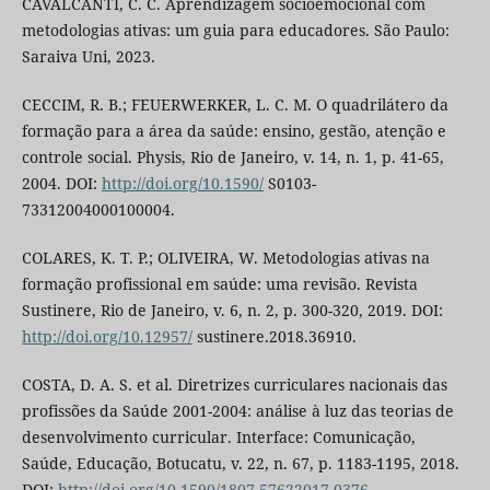
CAVALCANTI, C. C. Aprendizagem socioemocional com
metodologias ativas: um guia para educadores. São Paulo:
Saraiva Uni, 2023.
CECCIM, R. B.; FEUERWERKER, L. C. M. O quadrilátero da
formação para a área da saúde: ensino, gestão, atenção e
controle social. Physis, Rio de Janeiro, v. 14, n. 1, p. 41-65,
2004. DOI:
http://doi.org/10.1590/
S0103-
73312004000100004.
COLARES, K. T. P.; OLIVEIRA, W. Metodologias ativas na
formação profissional em saúde: uma revisão. Revista
Sustinere, Rio de Janeiro, v. 6, n. 2, p. 300-320, 2019. DOI:
http://doi.org/10.12957/
sustinere.2018.36910.
COSTA, D. A. S. et al. Diretrizes curriculares nacionais das
profissões da Saúde 2001-2004: análise à luz das teorias de
desenvolvimento curricular. Interface: Comunicação,
Saúde, Educação, Botucatu, v. 22, n. 67, p. 1183-1195, 2018.
DOI:
http://doi.org/10.1590/1807-57622017.0376
.