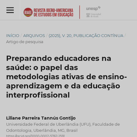
INÍCIO
/
ARQUIVOS
/
(2025), V. 20, PUBLICAÇÃO CONTÍNUA
/
Artigo de pesquisa
Preparando educadores na
saúde: o papel das
metodologias ativas de ensino-
aprendizagem e da educação
interprofissional
Liliane Parreira Tannús Gontijo
Universidade Federal de Uberlândia (UFU), Faculdade de
Odontologia, Uberlândia, MG, Brasil
https://orcid.org/0000-0002-5762-1591