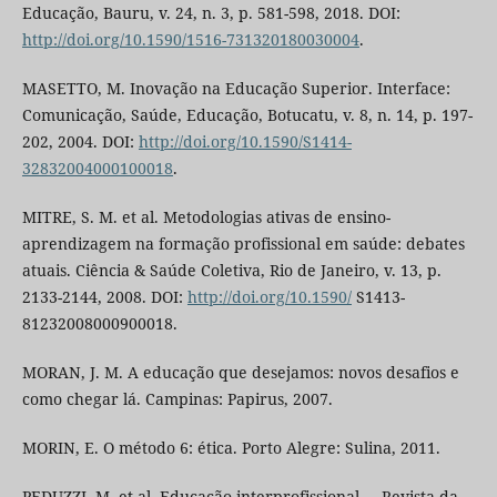
Educação, Bauru, v. 24, n. 3, p. 581-598, 2018. DOI:
http://doi.org/10.1590/1516-731320180030004
.
MASETTO, M. Inovação na Educação Superior. Interface:
Comunicação, Saúde, Educação, Botucatu, v. 8, n. 14, p. 197-
202, 2004. DOI:
http://doi.org/10.1590/S1414-
32832004000100018
.
MITRE, S. M. et al. Metodologias ativas de ensino-
aprendizagem na formação profissional em saúde: debates
atuais. Ciência & Saúde Coletiva, Rio de Janeiro, v. 13, p.
2133-2144, 2008. DOI:
http://doi.org/10.1590/
S1413-
81232008000900018.
MORAN, J. M. A educação que desejamos: novos desafios e
como chegar lá. Campinas: Papirus, 2007.
MORIN, E. O método 6: ética. Porto Alegre: Sulina, 2011.
PEDUZZI, M. et al. Educação interprofissional.... Revista da