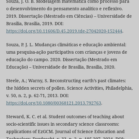
Souza, J. O. B. Modelagem matemática como processo para
o desenvolvimento do pensamento analítico e reflexivo.
2019. Dissertação (Mestrado em Ciências) – Universidade de
Brasília, Brasília, 2019. DOI:
https://doi.org/10.11606/D.45.2019.tde-27042020-152444
.
Souza, P. J. L. Mudanças climáticas e educação ambiental:
uma pesquisa-ação participativa com crianças e jovens de
educação do campo. 2020. Dissertação (Mestrado em
Educação) – Universidade de Brasília, Brasília, 2020.
Steele, A.; Warny, S. Reconstructing earth’s past climates:
the hidden secrets of pollen. Science Activities, Philadelphia,
v. 50, n. 2, p. 62-71, 2013. DOI:
https://doi.org/10.1080/00368121.2013.792763
.
Steward, K. C. et al. Student outcomes of teaching about
socio-scientific issues in secondary science classrooms:
applications of EzGCM. Journal of Science Education and
Technology, Dordrecht, v. 33, n. 2, p. 195-207, 2024. DOI: