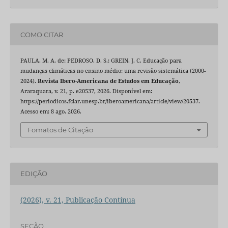
COMO CITAR
PAULA, M. A. de; PEDROSO, D. S.; GREIN, J. C. Educação para
mudanças climáticas no ensino médio: uma revisão sistemática (2000-
2024).
Revista Ibero-Americana de Estudos em Educação
,
Araraquara, v. 21, p. e20537, 2026. Disponível em:
https://periodicos.fclar.unesp.br/iberoamericana/article/view/20537.
Acesso em: 8 ago. 2026.
Fomatos de Citação
EDIÇÃO
(2026), v. 21, Publicação Contínua
SEÇÃO