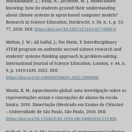
Markauskaite, L.; Kelly, N.; Jacobson, M. J. Model-based
knowing: how do students ground their understanding
about climate systems in agent-based computer models?
Research in Science Education, Dordrecht, v. 50, n. 1, p. 53-
77, 2020. DOI:
https://doi.org/10.1007/s11165-017-9680-9
.
Melton, J. W.; Ali Saiful, J.; Pat Shein, P. Interdisciplinary
STEM program on authentic aerosol science research and
students’ systems thinking approach in problem-solving.
International Journal of Science Education, London, v. 44, n.
9, p. 1419-1439, 2022. DOI:
https://doi.org/10.1080/09500693.2022.2080886
.
Muniz, R. M. Aquecimento global: uma investigação sobre as
representações sociais e concepções de alunos da escola
básica. 2010. Dissertação (Mestrado em Ensino de Ciências)
– Universidade de São Paulo, São Paulo, 2010. DOI:
https://doi.org/10.11606/D.81.2010.tde-04082010-111309
.
Nafisah, D. et al. The integration of environmental pollution