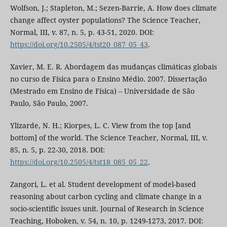
Wolfson, J.; Stapleton, M.; Sezen-Barrie, A. How does climate
change affect oyster populations? The Science Teacher,
Normal, III, v. 87, n. 5, p. 43-51, 2020. DOI:
https://doi.org/10.2505/4/tst20_087_05_43
.
Xavier, M. E. R. Abordagem das mudanças climáticas globais
no curso de Física para o Ensino Médio. 2007. Dissertação
(Mestrado em Ensino de Física) – Universidade de São
Paulo, São Paulo, 2007.
Ylizarde, N. H.; Kiorpes, L. C. View from the top [and
bottom] of the world. The Science Teacher, Normal, III, v.
85, n. 5, p. 22-30, 2018. DOI:
https://doi.org/10.2505/4/tst18_085_05_22
.
Zangori, L. et al. Student development of model-based
reasoning about carbon cycling and climate change in a
socio-scientific issues unit. Journal of Research in Science
Teaching, Hoboken, v. 54, n. 10, p. 1249-1273, 2017. DOI: