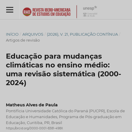
INÍCIO
/
ARQUIVOS
/
(2026), V. 21, PUBLICAÇÃO CONTÍNUA
/
Artigos de revisão
Educação para mudanças
climáticas no ensino médio:
uma revisão sistemática (2000-
2024)
Matheus Alves de Paula
Pontifícia Universidade Católica do Paraná (PUCPR), Escola de
Educação e Humanidades, Programa de Pós-graduação em
Educação, Curitiba, PR, Brasil
https://orcid.org/0000-0001-8381-498X