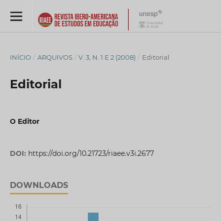
INÍCIO
/
ARQUIVOS
/
V. 3, N. 1 E 2 (2008)
/
Editorial
Editorial
O Editor
DOI:
https://doi.org/10.21723/riaee.v3i.2677
DOWNLOADS