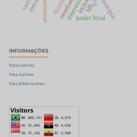
itinerário escolar
inclusão
dialética
município
autonomia
ldb
poder local
INFORMAÇÕES
Para Leitores
Para Autores
Para Bibliotecários