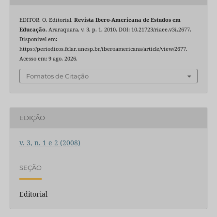
EDITOR, O. Editorial.
Revista Ibero-Americana de Estudos em
Educação
, Araraquara, v. 3, p. 1, 2010. DOI: 10.21723/riaee.v3i.2677.
Disponível em:
https://periodicos.fclar.unesp.br/iberoamericana/article/view/2677.
Acesso em: 9 ago. 2026.
Fomatos de Citação
EDIÇÃO
v. 3, n. 1 e 2 (2008)
SEÇÃO
Editorial