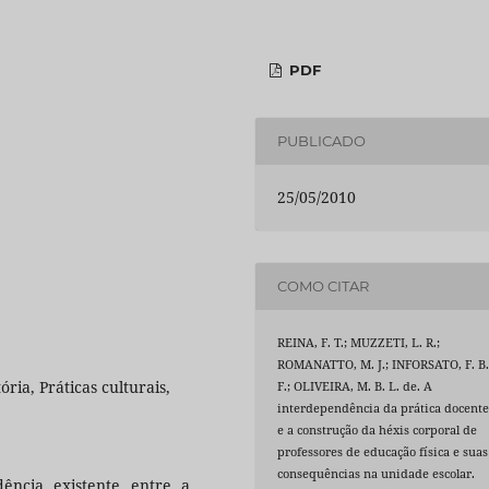
PDF
PUBLICADO
25/05/2010
COMO CITAR
REINA, F. T.; MUZZETI, L. R.;
ROMANATTO, M. J.; INFORSATO, F. B
ória, Práticas culturais,
F.; OLIVEIRA, M. B. L. de. A
interdependência da prática docent
e a construção da héxis corporal de
professores de educação física e suas
consequências na unidade escolar.
ência existente entre a