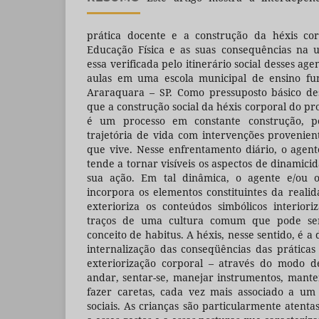
prática docente e a construção da héxis cor
Educação Física e as suas consequências na u
essa verificada pelo itinerário social desses ag
aulas em uma escola municipal de ensino fu
Araraquara – SP. Como pressuposto básico des
que a construção social da héxis corporal do pr
é um processo em constante construção, po
trajetória de vida com intervenções provenien
que vive. Nesse enfrentamento diário, o agent
tende a tornar visíveis os aspectos de dinamic
sua ação. Em tal dinâmica, o agente e/ou 
incorpora os elementos constituintes da realid
exterioriza os conteúdos simbólicos interior
traços de uma cultura comum que pode se
conceito de habitus. A héxis, nesse sentido, é a
internalização das conseqüências das práticas
exteriorização corporal – através do modo de 
andar, sentar-se, manejar instrumentos, mant
fazer caretas, cada vez mais associado a um
sociais. As crianças são particularmente atenta