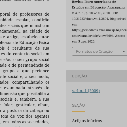
Revista Ibero-Americana de
Estudos em Educação
, Araraquara,
v. 4, n. 1, p. 100–110, 2010. DOI:
poral de professores de
10.21723/riaee.v4i1.2694. Disponível
nidade escolar, condição
em:
entes sociais que ministram
https://periodicos.fclar.unesp.br/iber
ndamental, na cidade de
americana/article/view/2694. Acesso
te artigo, estabeleceu-se
em: 5 ago. 2026.
ofessor de Educação Física
is é resultante de sua
Fomatos de Citação
tes do contexto social em
e e/ou o seu grupo social
idade e de permanência de
o grupo a que pertence
EDIÇÃO
ade social e, a seu modo,
izados, compartilhando os
r examinada através do
v. 4 n. 1 (2009)
 dimensão que possibilita a
 sociais e, também, a sua
falar, gesticular, olhar,
SEÇÃO
er a postura da cabeça ou
 tom de voz dos agentes
Artigos teóricos
s, em todas as sociedades,