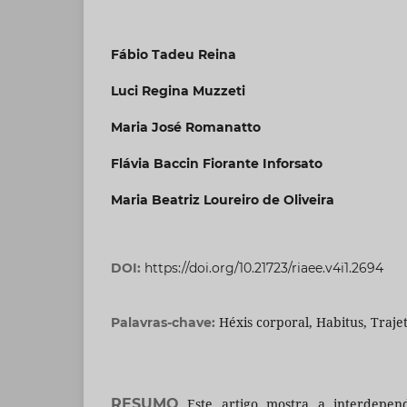
Fábio Tadeu Reina
Luci Regina Muzzeti
Maria José Romanatto
Flávia Baccin Fiorante Inforsato
Maria Beatriz Loureiro de Oliveira
DOI:
https://doi.org/10.21723/riaee.v4i1.2694
Héxis corporal, Habitus, Trajet
Palavras-chave:
RESUMO
Este artigo mostra a interdepend