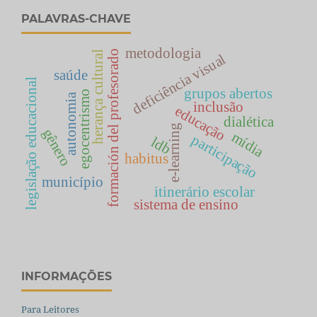
PALAVRAS-CHAVE
metodologia
formación del profesorado
herança cultural
deficiência visual
saúde
legislação educacional
grupos abertos
egocentrismo
autonomia
inclusão
educação
dialética
e-learning
gênero
mídia
participação
ldb
habitus
município
itinerário escolar
sistema de ensino
INFORMAÇÕES
Para Leitores