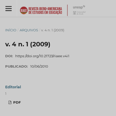
INÍCIO
/
ARQUIVOS
/
v. 4 n. 1 (2009)
v. 4 n. 1 (2009)
DOI:
https://doi.org/10.21723/riaee.v4i1
PUBLICADO:
10/06/2010
Editorial
1
PDF