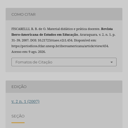
COMO CITAR
FISCARELLI, R. B. de O. Material didático e prática docente.
Revista
Ibero-Americana de Estudos em Educação
, Araraquara, v. 2, n. 1, p.
31–39, 2007. DOI: 10.21723/riaee.v2i1.454. Disponível em:
https://periodicos.fclar.unesp.br/iberoamericana/article/view/454.
Acesso em: 9 ago. 2026.
Fomatos de Citação
EDIÇÃO
v. 2 n. 1 (2007)
SEÇÃO