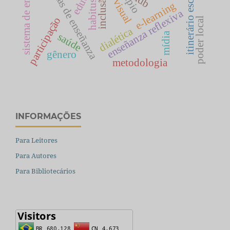
prácticas de enseñanza
sistema de ensino
itinerário escolar
ldb
inclusão
habitus
e-learning
enseñanza reflexiva
participação
poder local
dialética
mídia
saúde
gênero
metodologia
INFORMAÇÕES
Para Leitores
Para Autores
Para Bibliotecários