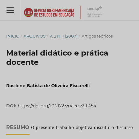
INÍCIO
/
ARQUIVOS
/
V. 2 N. 1 (2007)
/
Artigos teóricos
Material didático e prática
docente
Rosilene Batista de Oliveira Fiscarelli
DOI:
https://doi.org/10.21723/riaee.v2i1.454
RESUMO
O presente trabalho objetiva discutir o discurso