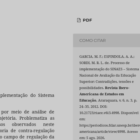
PDF
COMO CITAR
GARCIA, M. F.; ESPINDOLA, A. A.;
SORDI, M. R. L. de. Processo de
implementação do SINAES – Sistema
Nacional de Avaliação da Educação
Superior: Contradições, tensões e
possibilidades.
Revista Ibero-
Americana de Estudos em
mplementação do Sistema
Educação
, Araraquara, v. 6, n. 3, p.
24–35, 2012. DOI:
 por meio de análise de
10.21723/riaee.v6i3.4998. Disponível
jetória. Problematiza as
em:
cessos observados neste
https://periodicos.fclar.unesp.br/iber
oria de contra-regulação
americana/article/view/4998. Acesso
 no campo de regulação da
em: 5 ago. 2026.