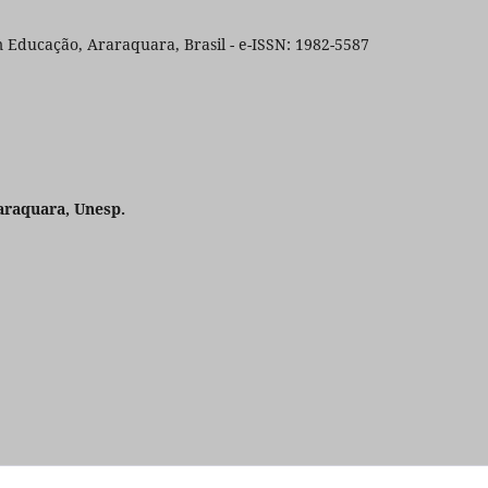
 Educação, Araraquara, Brasil - e-ISSN: 1982-5587
araquara, Unesp.