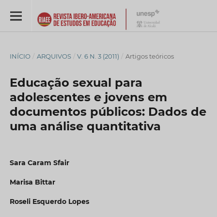
INÍCIO
/
ARQUIVOS
/
V. 6 N. 3 (2011)
/
Artigos teóricos
Educação sexual para
adolescentes e jovens em
documentos públicos: Dados de
uma análise quantitativa
Sara Caram Sfair
Marisa Bittar
Roseli Esquerdo Lopes