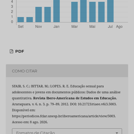
PDF
COMO CITAR
SFAIR, S. C.; BITTAR, M.; LOPES, R. E. Educação sexual para
adolescentes e jovens em documentos públicos: Dados de uma análise
quantitativa.
Revista Ibero-Americana de Estudos em Educação
,
Araraquara, v. 6, n. 3, p. 79–89, 2012. DOI: 10.21723/riaee.v6i3.5003.
Disponível em:
https://periodicos.fclar.unesp.br/iberoamericana/article/view/5003.
Acesso em: 8 ago. 2026.
Fomatos de Citação