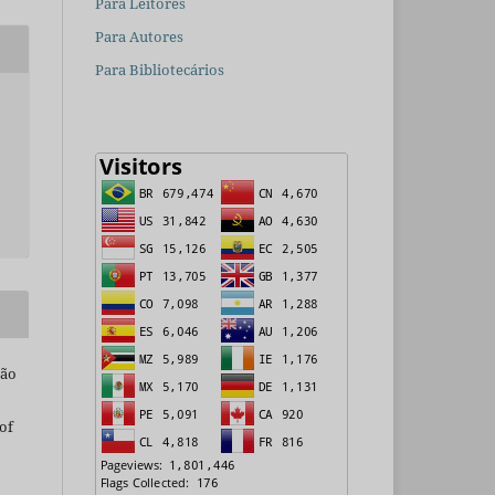
Para Leitores
Para Autores
Para Bibliotecários
são
of