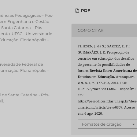
PDF
Ciências Pedagógicas – Pós-
 em Engenharia e Gestão
Santa Catarina – Pós-
COMO CITAR
nto. UFSC - Universidade
Educação. Florianópolis –
THIESEN, J. da S.; GARCEZ, E. F.;
GUIMARÃES, J. E. Prospecção de
cenários em educação: dos desafios
iversidade Federal de
do presente às possibilidades de
formação. Florianópolis –
futuro.
Revista Ibero-Americana d
Estudos em Educação
, Araraquara,
v. 9, n. 1, p. 177–193, 2014. DOI:
10.21723/riaee.v9i1.6867. Disponível
de Santa Catarina - Pós-
em:
l.
https://periodicos.fclar.unesp.br/iber
americana/article/view/6867. Acesso
em: 6 ago. 2026.
Fomatos de Citação