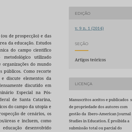
EDIÇÃO
v. 9 n. 1 (2014)
 (ou de prospecção) e das
 área da educação. Estudos
SEÇÃO
cnica do campo científico
etodológico utilizado
Artigos teóricos
de organizações do mundo
as públicos. Como recorte
 e discute elementos da
LICENÇA
densamente discutido em
nário Especial na Pós-
eral de Santa Catarina,
Manuscritos aceitos e publicados 
icos do campo da utopia e
de propriedade dos autores com
ospecção de cenários, os
gestão da Ibero-American Journal 
os/áreas e incluem, como
Studies in Education. É proibida a
 educação desenvolvido
submissão total ou parcial do