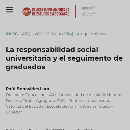
INÍCIO
/
ARQUIVOS
/
V. 9 N. 4 (2014)
/
Artigos teóricos
La responsabilidad social
universitaria y el seguimento de
graduados
Raúl Benavides Lara
Doctor en Educación. UAH - Universidad de Alcalá de Henares.
Docente Titular Agregado. PUC – Pontificia Universidad
Católica del Ecuador. Escuela de Administración. Quito –
Ecuador.