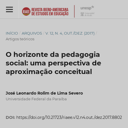
INÍCIO
/
ARQUIVOS
/
V. 12, N. 4, OUT./DEZ. (2017)
/
Artigos teóricos
O horizonte da pedagogia
social: uma perspectiva de
aproximação conceitual
José Leonardo Rolim de Lima Severo
Universidade Federal da Paraíba
DOI:
https://doi.org/10.21723/riaee.v12.n4.out./dez.2017.8802