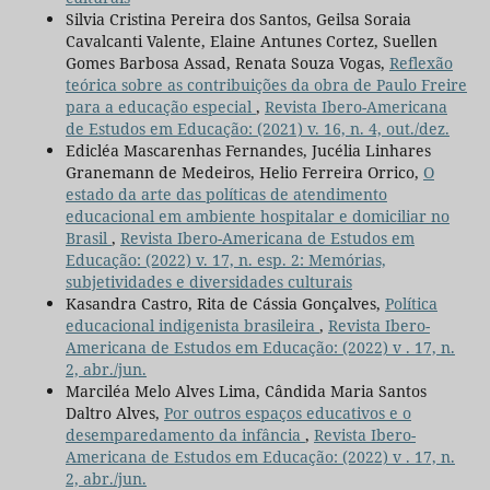
Silvia Cristina Pereira dos Santos, Geilsa Soraia
Cavalcanti Valente, Elaine Antunes Cortez, Suellen
Gomes Barbosa Assad, Renata Souza Vogas,
Reflexão
teórica sobre as contribuições da obra de Paulo Freire
para a educação especial
,
Revista Ibero-Americana
de Estudos em Educação: (2021) v. 16, n. 4, out./dez.
Edicléa Mascarenhas Fernandes, Jucélia Linhares
Granemann de Medeiros, Helio Ferreira Orrico,
O
estado da arte das políticas de atendimento
educacional em ambiente hospitalar e domiciliar no
Brasil
,
Revista Ibero-Americana de Estudos em
Educação: (2022) v. 17, n. esp. 2: Memórias,
subjetividades e diversidades culturais
Kasandra Castro, Rita de Cássia Gonçalves,
Política
educacional indigenista brasileira
,
Revista Ibero-
Americana de Estudos em Educação: (2022) v . 17, n.
2, abr./jun.
Marciléa Melo Alves Lima, Cândida Maria Santos
Daltro Alves,
Por outros espaços educativos e o
desemparedamento da infância
,
Revista Ibero-
Americana de Estudos em Educação: (2022) v . 17, n.
2, abr./jun.