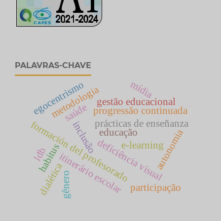
PALAVRAS-CHAVE
mídia
egocentrismo
metodologia
gestão educacional
saúde
progressão continuada
prácticas de enseñanza
formación del profesorado
inclusão
educação
autonomia
deficiência visual
e-learning
habitus
ldb
itinerário escolar
dialética
gênero
participação