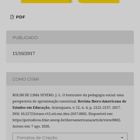
PDF
PUBLICADO
15/10/2017
COMO CITAR
ROLIM DE LIMA SEVERO, J. L. O horizonte da pedagogia social: uma
perspectiva de aproximação conceitual.
Revista Ibero-Americana de
Estudos em Educação
, Araraquara, v. 12, n. 4, p. 2122–2137, 2017.
DOI: 10.21723/riaee.v12.n4.out./dez.2017.8802. Disponível em:
https://periodicos.fclar.unesp.br/iberoamericana/article/view/8802.
Acesso em: 7 ago. 2026.
Fomatos de Citação