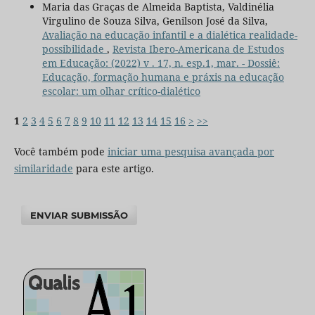
Maria das Graças de Almeida Baptista, Valdinélia
Virgulino de Souza Silva, Genilson José da Silva,
Avaliação na educação infantil e a dialética realidade-
possibilidade
,
Revista Ibero-Americana de Estudos
em Educação: (2022) v . 17, n. esp.1, mar. - Dossiê:
Educação, formação humana e práxis na educação
escolar: um olhar crítico-dialético
1
2
3
4
5
6
7
8
9
10
11
12
13
14
15
16
>
>>
Você também pode
iniciar uma pesquisa avançada por
similaridade
para este artigo.
ENVIAR SUBMISSÃO