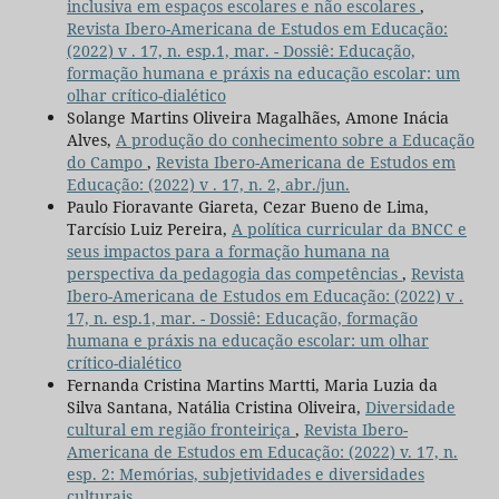
inclusiva em espaços escolares e não escolares
,
Revista Ibero-Americana de Estudos em Educação:
(2022) v . 17, n. esp.1, mar. - Dossiê: Educação,
formação humana e práxis na educação escolar: um
olhar crítico-dialético
Solange Martins Oliveira Magalhães, Amone Inácia
Alves,
A produção do conhecimento sobre a Educação
do Campo
,
Revista Ibero-Americana de Estudos em
Educação: (2022) v . 17, n. 2, abr./jun.
Paulo Fioravante Giareta, Cezar Bueno de Lima,
Tarcísio Luiz Pereira,
A política curricular da BNCC e
seus impactos para a formação humana na
perspectiva da pedagogia das competências
,
Revista
Ibero-Americana de Estudos em Educação: (2022) v .
17, n. esp.1, mar. - Dossiê: Educação, formação
humana e práxis na educação escolar: um olhar
crítico-dialético
Fernanda Cristina Martins Martti, Maria Luzia da
Silva Santana, Natália Cristina Oliveira,
Diversidade
cultural em região fronteiriça
,
Revista Ibero-
Americana de Estudos em Educação: (2022) v. 17, n.
esp. 2: Memórias, subjetividades e diversidades
culturais