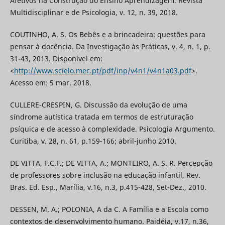
Afetivos na Construção do Ensino Aprendizagem. Revista
Multidisciplinar e de Psicologia, v. 12, n. 39, 2018.
COUTINHO, A. S. Os Bebês e a brincadeira: questões para
pensar à docência. Da Investigação às Práticas, v. 4, n. 1, p.
31-43, 2013. Disponível em:
<
http://www.scielo.mec.pt/pdf/inp/v4n1/v4n1a03.pdf
>.
Acesso em: 5 mar. 2018.
CULLERE-CRESPIN, G. Discussão da evolução de uma
síndrome autística tratada em termos de estruturação
psíquica e de acesso à complexidade. Psicologia Argumento.
Curitiba, v. 28, n. 61, p.159-166; abril-junho 2010.
DE VITTA, F.C.F.; DE VITTA, A.; MONTEIRO, A. S. R. Percepção
de professores sobre inclusão na educação infantil, Rev.
Bras. Ed. Esp., Marília, v.16, n.3, p.415-428, Set-Dez., 2010.
DESSEN, M. A.; POLONIA, A da C. A Família e a Escola como
contextos de desenvolvimento humano. Paidéia, v.17, n.36,