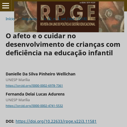
Início
/
Arquivos
/
v. 22, n. 3, set./dez. (2018)
/
Artigos
O afeto e o cuidar no
desenvolvimento de crianças com
deficiência na educação infantil
Danielle Da Silva Pinheiro Wellichan
UNESP Marília
https://orcid.org/0000-0002-6978-7361
Fernanda Delai Lucas Adurens
UNESP Marília
https://orcid.org/0000-0002-4741-5532
DOI:
https://doi.org/10.22633/rpge.v22i3.11581