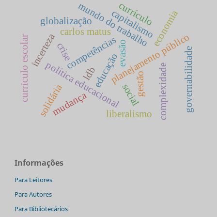
currículo
mundo do trabalho
capitalismo
economia
globalização
carlos matus
incerteza
planejamento público
currículo escolar
competências
evasão
crise
governabilidade
educação
política educacional
complexidade
ldb
gestão
social
solidária
mudança
liberalismo
Informações
Para Leitores
Para Autores
Para Bibliotecários