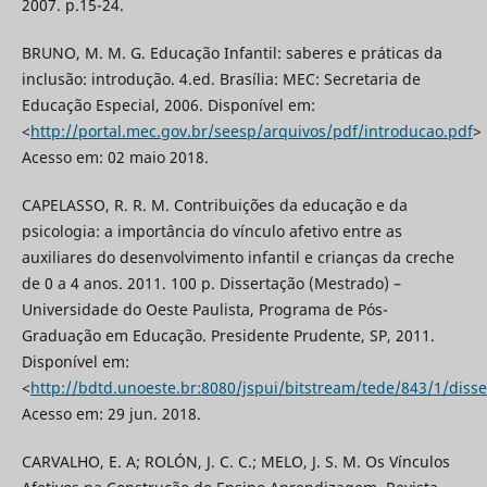
2007. p.15-24.
BRUNO, M. M. G. Educação Infantil: saberes e práticas da
inclusão: introdução. 4.ed. Brasília: MEC: Secretaria de
Educação Especial, 2006. Disponível em:
<
http://portal.mec.gov.br/seesp/arquivos/pdf/introducao.pdf
>
Acesso em: 02 maio 2018.
CAPELASSO, R. R. M. Contribuições da educação e da
psicologia: a importância do vínculo afetivo entre as
auxiliares do desenvolvimento infantil e crianças da creche
de 0 a 4 anos. 2011. 100 p. Dissertação (Mestrado) –
Universidade do Oeste Paulista, Programa de Pós-
Graduação em Educação. Presidente Prudente, SP, 2011.
Disponível em:
<
http://bdtd.unoeste.br:8080/jspui/bitstream/tede/843/1/disse
Acesso em: 29 jun. 2018.
CARVALHO, E. A; ROLÓN, J. C. C.; MELO, J. S. M. Os Vínculos