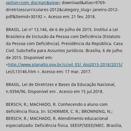
option=com_docman&view=
download&alias=9769-
diretrizescurriculares-2012&category_slug= janeiro-2012-
pdf&Itemid=30192 >. Acesso em: 21 fev. 2018.
BRASIL. Lei nº 13.146, de 6 de julho de 2015. Institui a Lei
Brasileira de Inclusão da Pessoa com Deficiência (Estatuto
da Pessoa com Deficiência). Presidência da República. Casa
Civil. Subchefia para Assuntos Jurídicos. Brasília, 6 de julho
de 2015. Disponível em:
<
http://www.planalto.gov.br/ccivil_03/_Ato2015-2018/2015/
Lei/L13146.htm >. Acesso em: 17 mar. 2017.
BRASIL. Lei de Diretrizes e Bases da Educação Nacional,
n.9394/96. Disponível em . Acesso em 15 jul.2018.
BERSCH, R.; MACHADO, R. Conhecendo o aluno com
deficiência física. In: SCHIRMER, C. R.; BROWNING, N.;
BERSCH, R.; MACHADO, R. Atendimento educacional
especializado: Deficiência física. SEESP/SEED/MEC. Brasília,