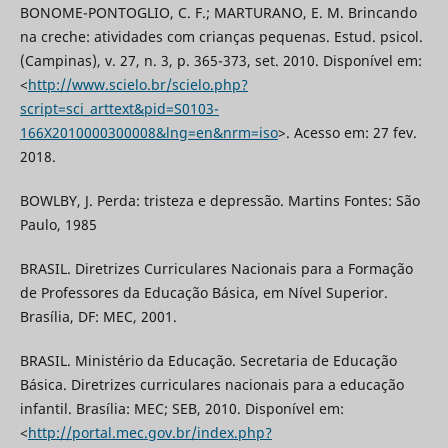
BONOME-PONTOGLIO, C. F.; MARTURANO, E. M. Brincando
na creche: atividades com crianças pequenas. Estud. psicol.
(Campinas), v. 27, n. 3, p. 365-373, set. 2010. Disponível em:
<
http://www.scielo.br/scielo.php?
script=sci_arttext&pid=S0103-
166X2010000300008&lng=en&nrm=iso
>. Acesso em: 27 fev.
2018.
BOWLBY, J. Perda: tristeza e depressão. Martins Fontes: São
Paulo, 1985
BRASIL. Diretrizes Curriculares Nacionais para a Formação
de Professores da Educação Básica, em Nível Superior.
Brasília, DF: MEC, 2001.
BRASIL. Ministério da Educação. Secretaria de Educação
Básica. Diretrizes curriculares nacionais para a educação
infantil. Brasília: MEC; SEB, 2010. Disponível em:
<
http://portal.mec.gov.br/index.php?