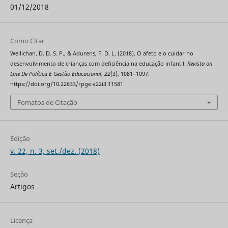
01/12/2018
Como Citar
Wellichan, D. D. S. P., & Adurens, F. D. L. (2018). O afeto e o cuidar no
desenvolvimento de crianças com deficiência na educação infantil.
Revista on
Line De Política E Gestão Educacional
,
22
(3), 1081–1097.
https://doi.org/10.22633/rpge.v22i3.11581
Fomatos de Citação
Edição
v. 22, n. 3, set./dez. (2018)
Seção
Artigos
Licença