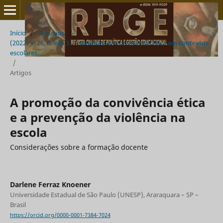
Início
/
Arquivos
/
(2022) v. 26, n. esp.3 - A temática da convivência ética em contextos
escolares
/
Artigos
A promoção da convivência ética
e a prevenção da violência na
escola
Considerações sobre a formação docente
Darlene Ferraz Knoener
Universidade Estadual de São Paulo (UNESP), Araraquara – SP –
Brasil
https://orcid.org/0000-0001-7384-7024