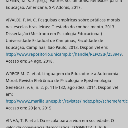
MENIN, M. S. S. (org.). Valores Sociomorais: Reflexões para a
Educação. Americana, SP: Adonis, 2017.
VIVALDI, F. M. C. Pesquisas empíricas sobre práticas morais
nas escolas brasileiras: O estado do conhecimento. 2013.
Dissertação (Mestrado em Psicologia Educacional) –
Universidade Estadual de Campinas, Faculdade de
Educação, Campinas, São Paulo, 2013. Disponível em:
http://www.repositorio.unicamp.br/handle/REPOSIP/253949
.
Acesso em: 24 ago. 2018.
WREGE M. G. et al. Linguagem do Educador e a Autonomia
Moral. Revista Eletrônica de Psicologia e Epistemologia
Genéticas. v. 6, n. 2, p. 115-132, ago./dez. 2014. Disponível
em:
http://www2.marilia.unesp.br/revistas/index.php/scheme/artic
Acesso em: 20 jan. 2015.
VINHA, T. P. et al. Da escola para a vida em sociedade. O
valor da convivência democrática. TOGNETTA, L. R. P.;