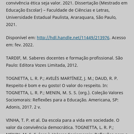
convivência ética seja valor. 2021. Dissertação (Mestrado em
Educação Escolar) – Faculdade de Ciências e Letras,
Universidade Estadual Paulista, Araraquara, São Paulo,
2021.
Disponível em:
http://hdl.handle.net/11449/213976
. Acesso
em: fev. 2022.
TARDIF, M. Saberes docentes e formação profissional. São
Paulo: Editora Vozes Limitada, 2012.
TOGNETTA, L. R. P.; AVILÉS MARTÍNEZ, J. M.; DAUD, R. P.
Respeito é bom e eu gosto! O valor do respeito. In:
TOGNETTA, L. R. P.; MENIN, M. S. S. (org.). Coleção Valores
Sociomorais: Reflexões para a Educação. Americana, SP:
Adonis, 2017. 2 v.
VINHA, T. P. et al. Da escola para a vida em sociedade. O
valor da convivência democrática. TOGNETTA, L. R. P.;