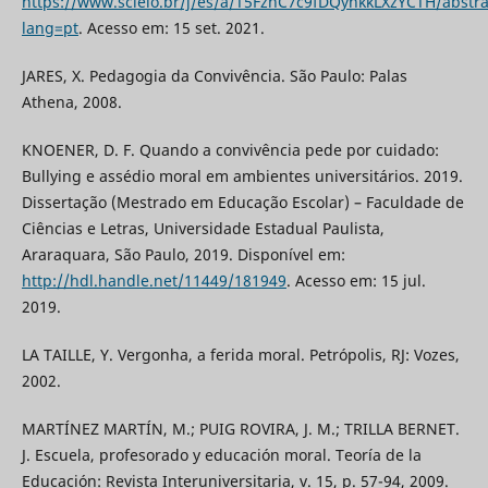
https://www.scielo.br/j/es/a/T5FzhC7c9fDQynkkLXzYCTH/abstra
lang=pt
. Acesso em: 15 set. 2021.
JARES, X. Pedagogia da Convivência. São Paulo: Palas
Athena, 2008.
KNOENER, D. F. Quando a convivência pede por cuidado:
Bullying e assédio moral em ambientes universitários. 2019.
Dissertação (Mestrado em Educação Escolar) – Faculdade de
Ciências e Letras, Universidade Estadual Paulista,
Araraquara, São Paulo, 2019. Disponível em:
http://hdl.handle.net/11449/181949
. Acesso em: 15 jul.
2019.
LA TAILLE, Y. Vergonha, a ferida moral. Petrópolis, RJ: Vozes,
2002.
MARTÍNEZ MARTÍN, M.; PUIG ROVIRA, J. M.; TRILLA BERNET.
J. Escuela, profesorado y educación moral. Teoría de la
Educación: Revista Interuniversitaria, v. 15, p. 57-94, 2009.