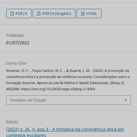
PDF/A
PDF/A (English)
HTML
Publicado
01/07/2022
Como Citar
Knoener, D. F. ., Pupin Santos, N. C. ., & Duarte, L. M. . (2022). A promoção da
convivência ética e a prevenção da violência na escola: Considerações sobre a
formação docente.
Revista on Line De Política E Gestão Educacional
,
26
(esp.3),
e022094. https://doi.org/10.22633/rpge.v26iesp.3.16954
Fomatos de Citação
Edição
(2022) v. 26, n. esp.3 - A temática da convivência ética em
contextos escolares