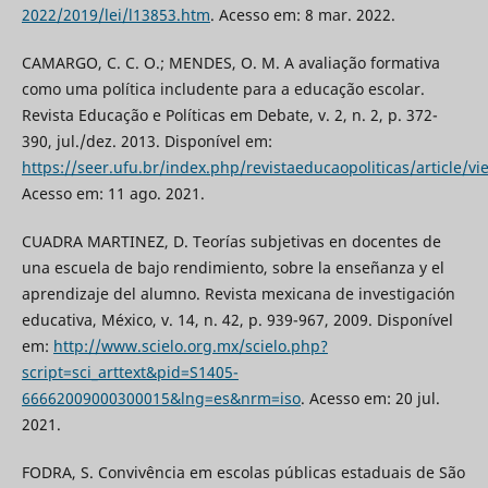
2022/2019/lei/l13853.htm
. Acesso em: 8 mar. 2022.
CAMARGO, C. C. O.; MENDES, O. M. A avaliação formativa
como uma política includente para a educação escolar.
Revista Educação e Políticas em Debate, v. 2, n. 2, p. 372-
390, jul./dez. 2013. Disponível em:
https://seer.ufu.br/index.php/revistaeducaopoliticas/article/v
Acesso em: 11 ago. 2021.
CUADRA MARTINEZ, D. Teorías subjetivas en docentes de
una escuela de bajo rendimiento, sobre la enseñanza y el
aprendizaje del alumno. Revista mexicana de investigación
educativa, México, v. 14, n. 42, p. 939-967, 2009. Disponível
em:
http://www.scielo.org.mx/scielo.php?
script=sci_arttext&pid=S1405-
66662009000300015&lng=es&nrm=iso
. Acesso em: 20 jul.
2021.
FODRA, S. Convivência em escolas públicas estaduais de São