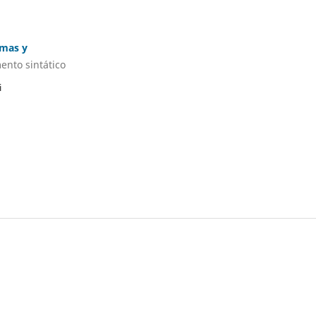
 mas y
ento sintático
i