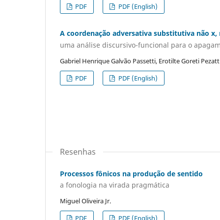
PDF
PDF (English)
A coordenação adversativa substitutiva não x,
uma análise discursivo-funcional para o apagam
Gabriel Henrique Galvão Passetti, Erotilte Goreti Pezatt
PDF
PDF (English)
Resenhas
Processos fônicos na produção de sentido
a fonologia na virada pragmática
Miguel Oliveira Jr.
PDF
PDF (English)