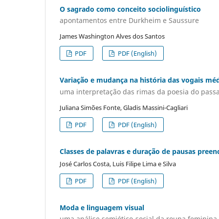
O sagrado como conceito sociolinguístico
apontamentos entre Durkheim e Saussure
James Washington Alves dos Santos
PDF
PDF (English)
Variação e mudança na história das vogais méd
uma interpretação das rimas da poesia do pass
Juliana Simões Fonte, Gladis Massini-Cagliari
PDF
PDF (English)
Classes de palavras e duração de pausas preen
José Carlos Costa, Luis Filipe Lima e Silva
PDF
PDF (English)
Moda e linguagem visual
uma análise semiótico-social da roupa feminina