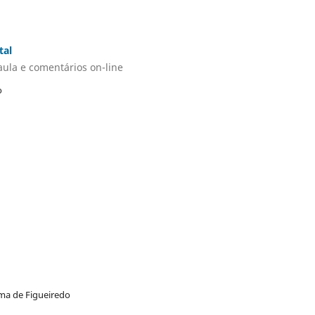
tal
aula e comentários on-line
o
sma de Figueiredo