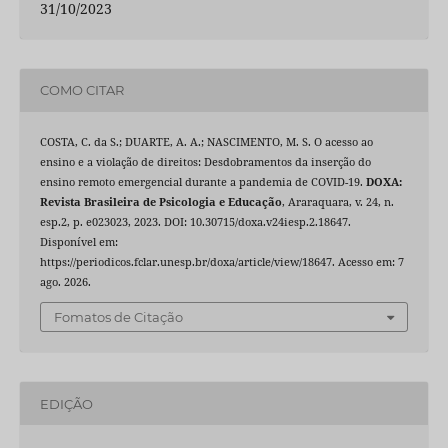
31/10/2023
COMO CITAR
COSTA, C. da S.; DUARTE, A. A.; NASCIMENTO, M. S. O acesso ao
ensino e a violação de direitos: Desdobramentos da inserção do
ensino remoto emergencial durante a pandemia de COVID-19.
DOXA:
Revista Brasileira de Psicologia e Educação
, Araraquara, v. 24, n.
esp.2, p. e023023, 2023. DOI: 10.30715/doxa.v24iesp.2.18647.
Disponível em:
https://periodicos.fclar.unesp.br/doxa/article/view/18647. Acesso em: 7
ago. 2026.
Fomatos de Citação
EDIÇÃO