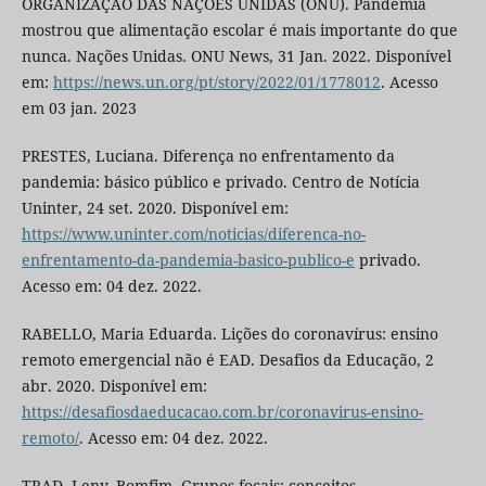
ORGANIZAÇÃO DAS NAÇÕES UNIDAS (ONU). Pandemia
mostrou que alimentação escolar é mais importante do que
nunca. Nações Unidas. ONU News, 31 Jan. 2022. Disponível
em:
https://news.un.org/pt/story/2022/01/1778012
. Acesso
em 03 jan. 2023
PRESTES, Luciana. Diferença no enfrentamento da
pandemia: básico público e privado. Centro de Notícia
Uninter, 24 set. 2020. Disponível em:
https://www.uninter.com/noticias/diferenca-no-
enfrentamento-da-pandemia-basico-publico-e
privado.
Acesso em: 04 dez. 2022.
RABELLO, Maria Eduarda. Lições do coronavírus: ensino
remoto emergencial não é EAD. Desafios da Educação, 2
abr. 2020. Disponível em:
https://desafiosdaeducacao.com.br/coronavirus-ensino-
remoto/
. Acesso em: 04 dez. 2022.
TRAD, Leny. Bomfim. Grupos focais: conceitos,