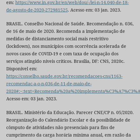
em:
https://www.in.gov.br/en/web/dou/-/lei-n-14.040-de-18-
de-agosto-de-2020-272981525
. Acesso em: 03 jan. 2023.
BRASIL. Conselho Nacional de Saúde. Recomendação n. 036,
de 16 de maio de 2020. Recomenda a implementação de
medidas de distanciamento social mais restritivo
(lockdown), nos municípios com ocorrência acelerada de
novos casos de COVID-19 e com taxa de ocupação dos
serviços atingido níveis críticos. Brasília, DF: CNS, 2020c.
Disponível em:
https://conselho.saude.gov.br/recomendacoes-cns/1163-
recomendac-a-o-n-036-de-11-de-maio-de-
2020#:~:text=Recomenda%20a%20implementa%C3%A7%C3%A
Acesso em: 03 jan. 2023.
BRASIL. Ministério da Educação. Parecer CNE/CP n. 05/2020.
Reorganização do Calendário Escolar e da possibilidade de
cômputo de atividades não presenciais para fins de
cumprimento da carga horária mínima anual, em razão da