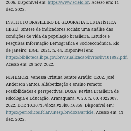
2006. Disponível em:
https://www.scielo.br
. Acesso em: 11
dez. 2022.
INSTITUTO BRASILEIRO DE GEOGRAFIA E ESTATÍSTICA
(IBGE). Síntese de indicadores sociais: uma análise das
condições de vida da população brasileira. Estudos e
Pesquisas Informação Demográfica e Socioeconômica. Rio
de Janeiro: IBGE, 2021. n. 44. Disponível em:
https://biblioteca.ibge.gov.br/visualizacao/livros/liv101892.pdf
.
Acesso em: 29 nov. 2022.
NISHIMORI, Vanessa Cristina Santos Araújo; CRUZ, José
Anderson Santos. Alfabetização e ensino remoto:
Possibilidades e perspectivas. DOXA: Revista Brasileira de
Psicologia e Educação, Araraquara, v. 23, n. 00, e022007,
2022. DOI: 10.30715/doxa.v23i00.16858. Disponível em:
https://periodicos.fclar.unesp.br/doxa/article
. Acesso em: 11
dez. 2022.