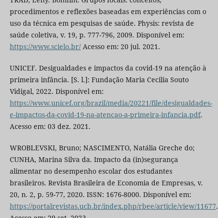
procedimentos e reflexões baseadas em experiências com o
uso da técnica em pesquisas de saúde. Physis: revista de
saúde coletiva, v. 19, p. 777-796, 2009. Disponível em:
https://www.scielo.br/
Acesso em: 20 jul. 2021.
UNICEF. Desigualdades e impactos da covid-19 na atenção à
primeira infância. [S. l.]: Fundação Maria Cecilia Souto
Vidigal, 2022. Disponível em:
https://www.unicef.org/brazil/media/20221/file/desigualdades-
e-impactos-da-covid-19-na-atencao-a-primeira-infancia.pdf
.
Acesso em: 03 dez. 2021.
WROBLEVSKI, Bruno; NASCIMENTO, Natália Greche do;
CUNHA, Marina Silva da. Impacto da (in)segurança
alimentar no desempenho escolar dos estudantes
brasileiros. Revista Brasileira de Economia de Empresas, v.
20, n. 2, p. 59-77, 2020. ISSN: 1676-8000. Disponível em:
https://portalrevistas.ucb.br/index.php/rbee/article/view/11677
.
Acesso em: 29 set. 2023.