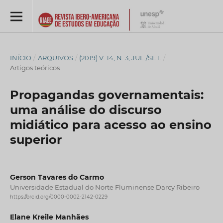
INÍCIO
/
ARQUIVOS
/
(2019) V. 14, N. 3, JUL./SET.
/
Artigos teóricos
Propagandas governamentais:
uma análise do discurso
midiático para acesso ao ensino
superior
Gerson Tavares do Carmo
Universidade Estadual do Norte Fluminense Darcy Ribeiro
https://orcid.org/0000-0002-2142-0229
Elane Kreile Manhães