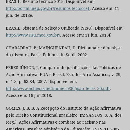
BRASIL. Resumo técnico 2015. Disponível em:
http://portal.inep.gov.br/resumos-tecnicos1
. Acesso em: 11
jun. de 2018e.
BRASIL. Sistema de Seleção Unificada (SISU). Disponível em:
http://www.sisu.mec.gov.br/
. Acesso em: 11 jun. 2018f.
CHARADEAU, P.; MAINGUENEAU, D. Dictionnaire d’analyse
du discours. Paris: Éditions du Seuil, 2002.
FERES JÚNIOR, J. Comparando justificações das Políticas de
Ação Afirmativa: EUA e Brasil. Estudos Afro-Asiáticos, v. 29,
n. 1-3, p. 63-84, 2007. Disponível em:
http://www.achegas.net/numero/30/joao_feres_30.pdf
.
Acesso em: 16 jun.2018.
GOMES, J. B. B. A Recepção do Instituto da Ação Afirmativa
pelo Direito Constitucional Brasileiro. In: SANTOS, S. A. dos
(org.). Ações Afirmativas e combate ao racismo nas
Américas. Brasília: Ministério da Educação: UNESCO, 2007.