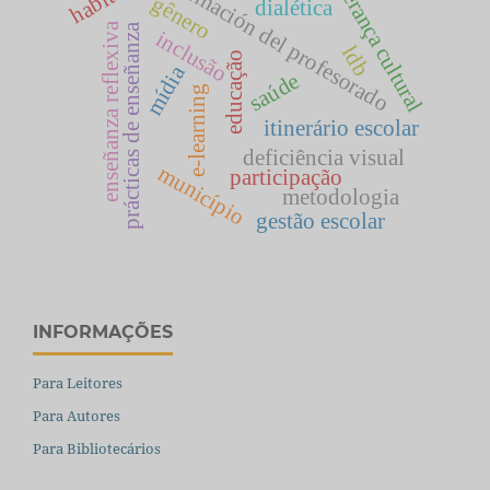
formación del profesorado
habitus
herança cultural
gênero
dialética
enseñanza reflexiva
prácticas de enseñanza
inclusão
ldb
educação
mídia
saúde
e-learning
itinerário escolar
deficiência visual
município
participação
metodologia
gestão escolar
INFORMAÇÕES
Para Leitores
Para Autores
Para Bibliotecários