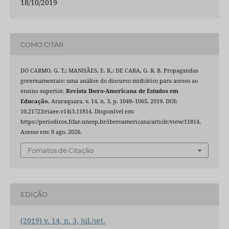
18/10/2019
COMO CITAR
DO CARMO, G. T.; MANHÃES, E. K.; DE CARA, G. R. B. Propagandas
governamentais: uma análise do discurso midiático para acesso ao
ensino superior.
Revista Ibero-Americana de Estudos em
Educação
, Araraquara, v. 14, n. 3, p. 1049–1065, 2019. DOI:
10.21723/riaee.v14i3.11814. Disponível em:
https://periodicos.fclar.unesp.br/iberoamericana/article/view/11814.
Acesso em: 8 ago. 2026.
Fomatos de Citação
EDIÇÃO
(2019) v. 14, n. 3, jul./set.