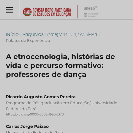
INÍCIO
/
ARQUIVOS
/
(2019) V. 14, N. 1, JAN./MAR.
/
Relatos de Experiência
A etnocenologia, histórias de
vida e percurso formativo:
professores de dança
Ricardo Augusto Gomes Pereira
Programa de Pós-graduação em Educação/ Universidade
Federal do Pará
https://orcid.org/0000-0002-1626-6378
Carlos Jorge Paixão
Universidade Federal do Pará