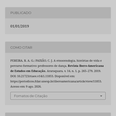
PUBLICADO
01/01/2019
COMO CITAR
PEREIRA, R. A. G.; PAIXÃO, C. J. A etnocenologia, histórias de vida e
percurso formativo: professores de dança.
Revista Ibero-Americana
de Estudos em Educação
, Araraquara, v. 14, n. 1, p. 265–279, 2019.
DOI: 10.21723/riaee.v14i1.11853. Disponível em:
https://periodicos.fclar.unesp.br/iberoamericana/article/view/11853.
Acesso em: 9 ago. 2026.
Fomatos de Citação