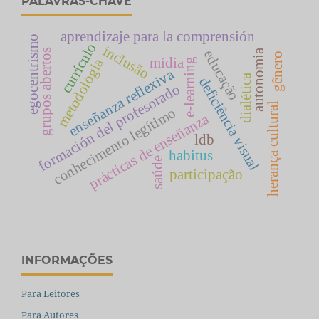
PALAVRAS-CHAVE
aprendizaje para la comprensión
egocentrismo
currículo
inclusão
autonomia
grupos abertos
educação
gênero
mídia
metodologia
e-learning
enseñanza reflexiva
dialética
deficiência visual
formación del profesorado
herança cultural
conhecimento legítimo
prácticas de enseñanza
ldb
habitus
saúde
participação
INFORMAÇÕES
Para Leitores
Para Autores