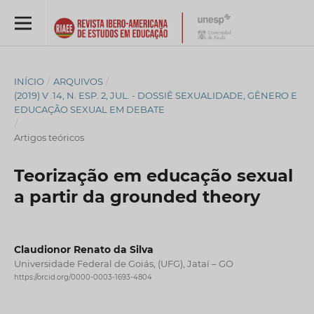
INÍCIO
/
ARQUIVOS
/
(2019) V .14, N. ESP. 2, JUL. - DOSSIÊ SEXUALIDADE, GÊNERO E
EDUCAÇÃO SEXUAL EM DEBATE
/
Artigos teóricos
Teorização em educação sexual
a partir da grounded theory
Claudionor Renato da Silva
Universidade Federal de Goiás, (UFG), Jataí – GO
https://orcid.org/0000-0003-1693-4804