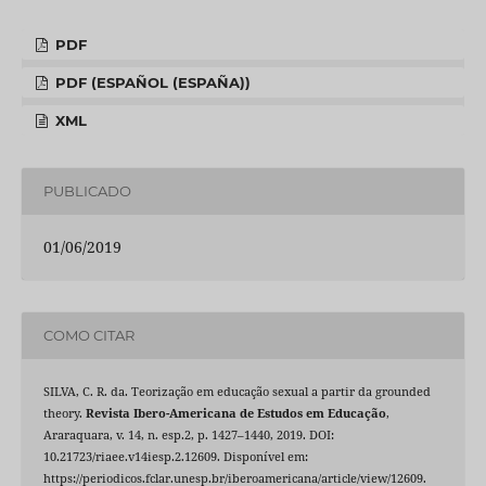
PDF
PDF (ESPAÑOL (ESPAÑA))
XML
PUBLICADO
01/06/2019
COMO CITAR
SILVA, C. R. da. Teorização em educação sexual a partir da grounded
theory.
Revista Ibero-Americana de Estudos em Educação
,
Araraquara, v. 14, n. esp.2, p. 1427–1440, 2019. DOI:
10.21723/riaee.v14iesp.2.12609. Disponível em:
https://periodicos.fclar.unesp.br/iberoamericana/article/view/12609.