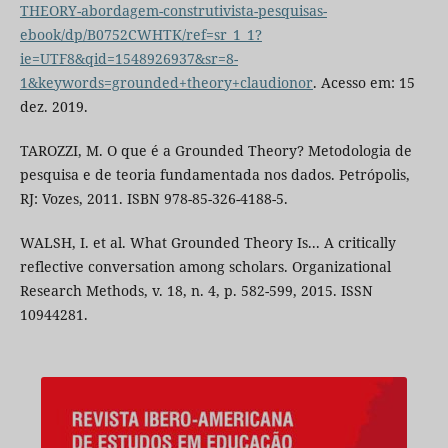
THEORY-abordagem-construtivista-pesquisas-
ebook/dp/B0752CWHTK/ref=sr_1_1?
ie=UTF8&qid=1548926937&sr=8-
1&keywords=grounded+theory+claudionor
. Acesso em: 15
dez. 2019.
TAROZZI, M. O que é a Grounded Theory? Metodologia de
pesquisa e de teoria fundamentada nos dados. Petrópolis,
RJ: Vozes, 2011. ISBN 978-85-326-4188-5.
WALSH, I. et al. What Grounded Theory Is... A critically
reflective conversation among scholars. Organizational
Research Methods, v. 18, n. 4, p. 582-599, 2015. ISSN
10944281.