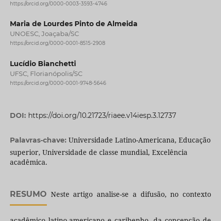
https://orcid.org/0000-0003-3593-4746
Maria de Lourdes Pinto de Almeida
UNOESC, Joaçaba/SC
https://orcid.org/0000-0001-8515-2908
Lucídio Bianchetti
UFSC, Florianópolis/SC
https://orcid.org/0000-0001-9748-5646
DOI:
https://doi.org/10.21723/riaee.v14iesp.3.12737
Universidade Latino-Americana, Educação
Palavras-chave:
superior, Universidade de classe mundial, Excelência
acadêmica.
RESUMO
Neste artigo analise-se a difusão, no contexto
acadêmico latino-americano e caribenho, da concepção de