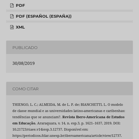
PDF
PDF (ESPAÑOL (ESPAÑA))
XML
PUBLICADO
30/08/2019
COMO CITAR
THIENGO, L. C.; ALMEIDA, M. de L. P. de; BIANCHETTI, L. O modelo
de classe mundial e as universidades latino-americanas e caribenhas:
tendências que se anunciam?.
Revista Ibero-Americana de Estudos
em Educação
, Araraquara, v. 14, n. esp.3, p. 1621–1637, 2019. DOI:
10.21723/riaee.v14iesp.3.12737. Disponível em:
https://periodicos.fclar.unesp.br/iberoamericana/article/view/12737.