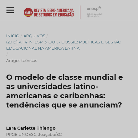
INÍCIO
/
ARQUIVOS
/
(2019) V. 14, N. ESP. 3, OUT. - DOSSIÊ: POLÍTICAS E GESTÃO
EDUCACIONAL NA AMÉRICA LATINA
/
Artigos teóricos
O modelo de classe mundial e
as universidades latino-
americanas e caribenhas:
tendências que se anunciam?
Lara Carlette Thiengo
PPGE UNOESC, Joaçaba/SC