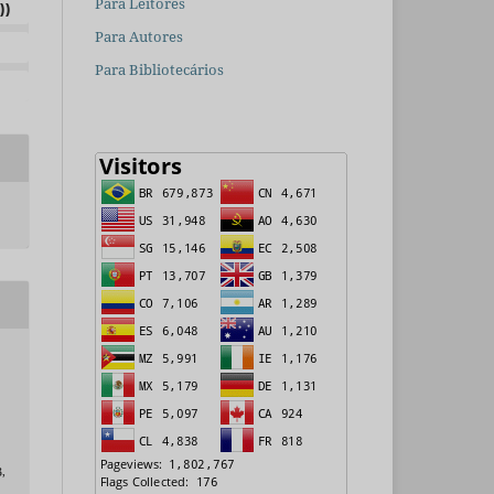
Para Leitores
))
Para Autores
Para Bibliotecários
3,