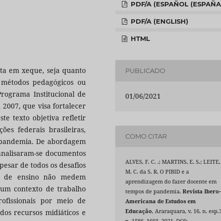
PDF/A (ESPAÑOL (ESPAÑA
PDF/A (ENGLISH)
HTML
sta em xeque, seja quanto
PUBLICADO
 métodos pedagógicos ou
 Programa Institucional de
01/06/2021
 2007, que visa fortalecer
te texto objetiva refletir
ções federais brasileiras,
COMO CITAR
 pandemia. De abordagem
 analisaram-se documentos
ALVES, F. C. .; MARTINS, E. S.; LEITE,
pesar de todos os desafios
M. C. da S. R. O PIBID e a
es de ensino não medem
aprendizagem do fazer docente em
um contexto de trabalho
tempos de pandemia.
Revista Ibero-
rofissionais por meio de
Americana de Estudos em
 dos recursos midiáticos e
Educação
, Araraquara, v. 16, n. esp.
p. 1586–1603, 2021. DOI: