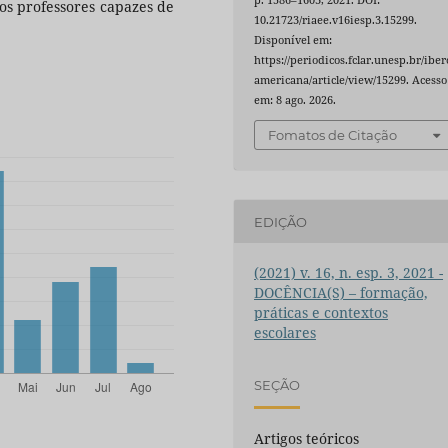
ros professores capazes de
10.21723/riaee.v16iesp.3.15299.
Disponível em:
https://periodicos.fclar.unesp.br/iber
americana/article/view/15299. Acesso
em: 8 ago. 2026.
Fomatos de Citação
EDIÇÃO
(2021) v. 16, n. esp. 3, 2021 -
DOCÊNCIA(S) – formação,
práticas e contextos
escolares
SEÇÃO
Artigos teóricos