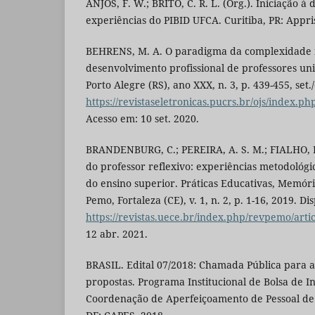
ANJOS, F. W.; BRITO, C. R. L. (Org.). Iniciação à
experiências do PIBID UFCA. Curitiba, PR: Appri
BEHRENS, M. A. O paradigma da complexidade 
desenvolvimento profissional de professores uni
Porto Alegre (RS), ano XXX, n. 3, p. 439-455, set
https://revistaseletronicas.pucrs.br/ojs/index.ph
Acesso em: 10 set. 2020.
BRANDENBURG, C.; PEREIRA, A. S. M.; FIALHO, L.
do professor reflexivo: experiências metodológi
do ensino superior. Práticas Educativas, Memóri
Pemo, Fortaleza (CE), v. 1, n. 2, p. 1-16, 2019. D
https://revistas.uece.br/index.php/revpemo/arti
12 abr. 2021.
BRASIL. Edital 07/2018: Chamada Pública para 
propostas. Programa Institucional de Bolsa de In
Coordenação de Aperfeiçoamento de Pessoal de N