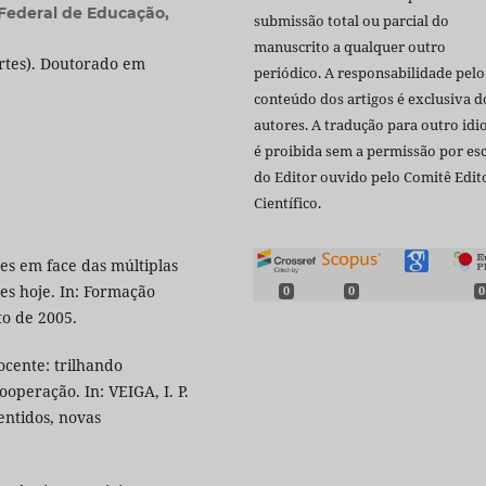
 Federal de Educação,
submissão total ou parcial do
manuscrito a qualquer outro
rtes). Doutorado em
periódico. A responsabilidade pelo
conteúdo dos artigos é exclusiva d
autores. A tradução para outro id
é proibida sem a permissão por esc
do Editor ouvido pelo Comitê Edito
Científico.
es em face das múltiplas
tes hoje. In: Formação
0
0
0
to de 2005.
cente: trilhando
operação. In: VEIGA, I. P.
sentidos, novas