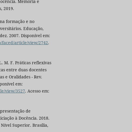
 docência. Memória e
s, 2019.
na formação e no
versitários. Educação,
./dez. 2007. Disponível em:
p/faced/article/view/2742
.
 M. F. Práticas reflexivas
cas entre duas docentes
as e Oralidades - Rev.
isponível em:
cle/view/3527
. Acesso em:
apresentação de
iciação à Docência. 2018.
ível Superior. Brasília,