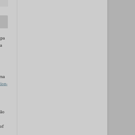
apa
ia
uma
ion-
são
of