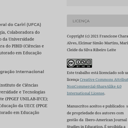
LICENÇA
ral do Cariri (UFCA)
gia, Colaboradora do
Copyright (c) 2021 Francione Char
o da Universidade
Alves, Elcimar Simão Martins, Mar
a do PIBID (Ciências e
Cleide da Silva Ribeiro Leite
outorado em Educação
gração Internacional
Este trabalho está licenciado sob 
licença
Creative Commons Attribut
nstituto de Ciências
NonCommercial-ShareAlike 4.0
versidade e Tecnologias
International License
.
nte (PPGEF UNILAB-IFCE);
 Educação da UECE (PPGE
Manuscritos aceitos e publicados 
utorado em Educação
de propriedade dos autores com
gestão da Ibero-American Journal 
Studies in Education. É proibida a