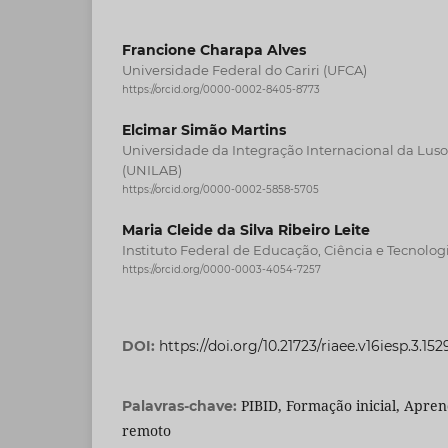
Francione Charapa Alves
Universidade Federal do Cariri (UFCA)
https://orcid.org/0000-0002-8405-8773
Elcimar Simão Martins
Universidade da Integração Internacional da Lusof
(UNILAB)
https://orcid.org/0000-0002-5858-5705
Maria Cleide da Silva Ribeiro Leite
Instituto Federal de Educação, Ciência e Tecnolog
https://orcid.org/0000-0003-4054-7257
DOI:
https://doi.org/10.21723/riaee.v16iesp.3.152
PIBID, Formação inicial, Apre
Palavras-chave:
remoto