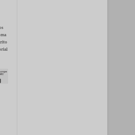
os
ioma
rito
rial