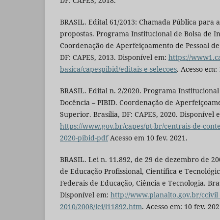
DF: CAPES, 2018.
BRASIL. Edital 61/2013: Chamada Pública para 
propostas. Programa Institucional de Bolsa de In
Coordenação de Aperfeiçoamento de Pessoal de N
DF: CAPES, 2013. Disponível em:
https://www1.c
basica/capespibid/editais-e-selecoes
. Acesso em: 
BRASIL. Edital n. 2/2020. Programa Institucional
Docência – PIBID. Coordenação de Aperfeiçoame
Superior. Brasília, DF: CAPES, 2020. Disponível 
https://www.gov.br/capes/pt-br/centrais-de-cont
2020-pibid-pdf
Acesso em 10 fev. 2021.
BRASIL. Lei n. 11.892, de 29 de dezembro de 200
de Educação Profissional, Científica e Tecnológica
Federais de Educação, Ciência e Tecnologia. Bras
Disponível em:
http://www.planalto.gov.br/ccivil
2010/2008/lei/l11892.htm
. Acesso em: 10 fev. 202