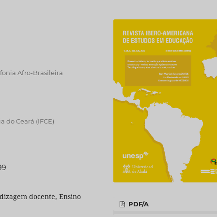
onia Afro-Brasileira
ia do Ceará (IFCE)
99
ndizagem docente, Ensino
PDF/A