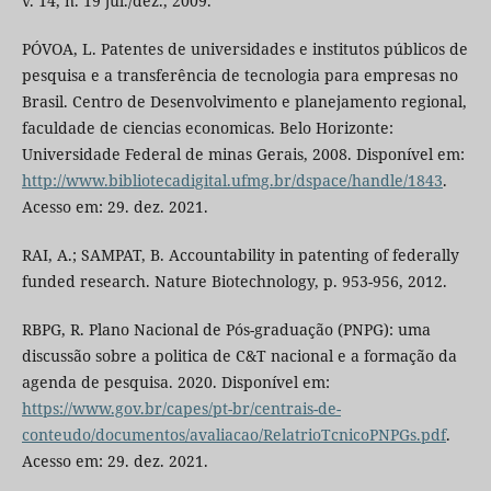
v. 14, n. 19 jul./dez., 2009.
PÓVOA, L. Patentes de universidades e institutos públicos de
pesquisa e a transferência de tecnologia para empresas no
Brasil. Centro de Desenvolvimento e planejamento regional,
faculdade de ciencias economicas. Belo Horizonte:
Universidade Federal de minas Gerais, 2008. Disponível em:
http://www.bibliotecadigital.ufmg.br/dspace/handle/1843
.
Acesso em: 29. dez. 2021.
RAI, A.; SAMPAT, B. Accountability in patenting of federally
funded research. Nature Biotechnology, p. 953-956, 2012.
RBPG, R. Plano Nacional de Pós-graduação (PNPG): uma
discussão sobre a politica de C&T nacional e a formação da
agenda de pesquisa. 2020. Disponível em:
https://www.gov.br/capes/pt-br/centrais-de-
conteudo/documentos/avaliacao/RelatrioTcnicoPNPGs.pdf
.
Acesso em: 29. dez. 2021.