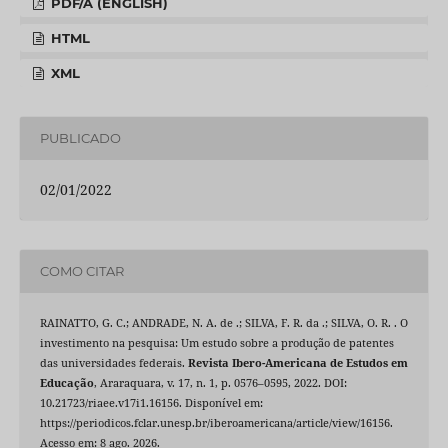
PDF/A (ENGLISH)
HTML
XML
PUBLICADO
02/01/2022
COMO CITAR
RAINATTO, G. C.; ANDRADE, N. A. de .; SILVA, F. R. da .; SILVA, O. R. . O
investimento na pesquisa: Um estudo sobre a produção de patentes
das universidades federais.
Revista Ibero-Americana de Estudos em
Educação
, Araraquara, v. 17, n. 1, p. 0576–0595, 2022. DOI:
10.21723/riaee.v17i1.16156. Disponível em:
https://periodicos.fclar.unesp.br/iberoamericana/article/view/16156.
Acesso em: 8 ago. 2026.