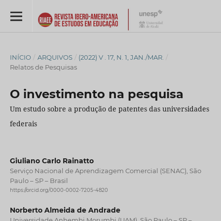
INÍCIO
/
ARQUIVOS
/
(2022) V . 17, N. 1, JAN./MAR.
/
Relatos de Pesquisas
O investimento na pesquisa
Um estudo sobre a produção de patentes das universidades
federais
Giuliano Carlo Rainatto
Serviço Nacional de Aprendizagem Comercial (SENAC), São
Paulo – SP – Brasil
https://orcid.org/0000-0002-7205-4820
Norberto Almeida de Andrade
Universidade Anhembi Morumbi (UAM), São Paulo – SP –