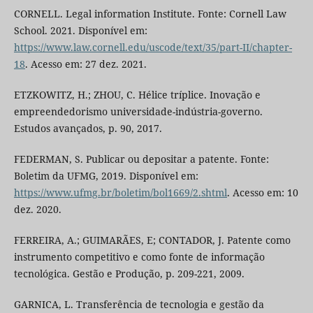
CORNELL. Legal information Institute. Fonte: Cornell Law
School. 2021. Disponível em:
https://www.law.cornell.edu/uscode/text/35/part-II/chapter-
18
. Acesso em: 27 dez. 2021.
ETZKOWITZ, H.; ZHOU, C. Hélice tríplice. Inovação e
empreendedorismo universidade-indústria-governo.
Estudos avançados, p. 90, 2017.
FEDERMAN, S. Publicar ou depositar a patente. Fonte:
Boletim da UFMG, 2019. Disponível em:
https://www.ufmg.br/boletim/bol1669/2.shtml
. Acesso em: 10
dez. 2020.
FERREIRA, A.; GUIMARÃES, E; CONTADOR, J. Patente como
instrumento competitivo e como fonte de informação
tecnológica. Gestão e Produção, p. 209-221, 2009.
GARNICA, L. Transferência de tecnologia e gestão da