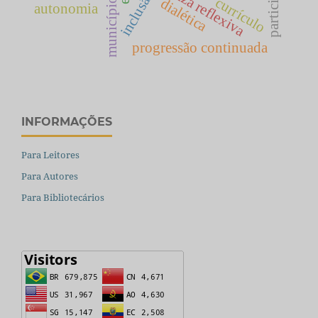
participação
enseñanza reflexiva
inclusão
currículo
dialética
município
autonomia
progressão continuada
INFORMAÇÕES
Para Leitores
Para Autores
Para Bibliotecários