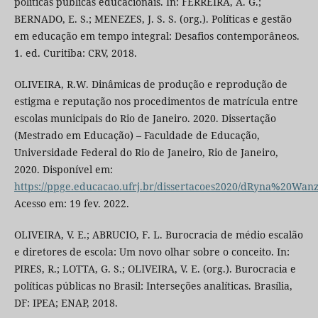
políticas públicas educacionais. In: FERREIRA, A. G.;
BERNADO, E. S.; MENEZES, J. S. S. (org.). Políticas e gestão
em educação em tempo integral: Desafios contemporâneos.
1. ed. Curitiba: CRV, 2018.
OLIVEIRA, R.W. Dinâmicas de produção e reprodução de
estigma e reputação nos procedimentos de matrícula entre
escolas municipais do Rio de Janeiro. 2020. Dissertação
(Mestrado em Educação) – Faculdade de Educação,
Universidade Federal do Rio de Janeiro, Rio de Janeiro,
2020. Disponível em:
https://ppge.educacao.ufrj.br/dissertacoes2020/dRyna%20Wan
Acesso em: 19 fev. 2022.
OLIVEIRA, V. E.; ABRUCIO, F. L. Burocracia de médio escalão
e diretores de escola: Um novo olhar sobre o conceito. In:
PIRES, R.; LOTTA, G. S.; OLIVEIRA, V. E. (org.). Burocracia e
políticas públicas no Brasil: Interseções analíticas. Brasília,
DF: IPEA; ENAP, 2018.