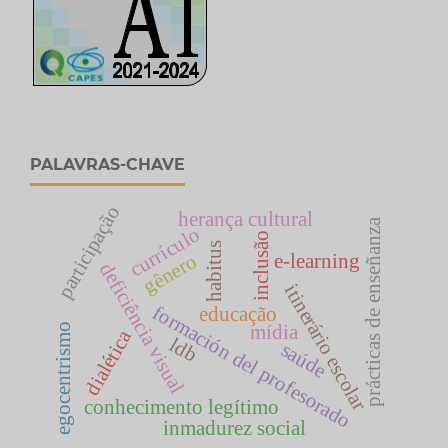
PALAVRAS-CHAVE
participação
herança cultural
prácticas de enseñanza
currículo
inclusão
habitus
gênero
e-learning
deficiência visual
itinerário escolar
formación del profesorado
educação
egocentrismo
mídia
dialética
ldb
saúde
conhecimento legítimo
inmadurez social