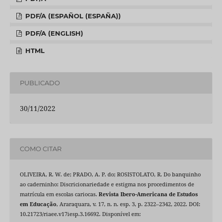
PDF/A (ESPAÑOL (ESPAÑA))
PDF/A (ENGLISH)
HTML
PUBLICADO
30/11/2022
COMO CITAR
OLIVEIRA, R. W. de; PRADO, A. P. do; ROSISTOLATO, R. Do banquinho
ao caderninho: Discricionariedade e estigma nos procedimentos de
matrícula em escolas cariocas.
Revista Ibero-Americana de Estudos
em Educação
, Araraquara, v. 17, n. n. esp. 3, p. 2322–2342, 2022. DOI:
10.21723/riaee.v17iesp.3.16692. Disponível em: