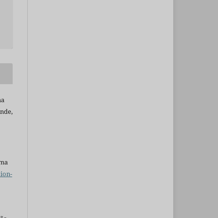
ma
ande,
uma
ion-