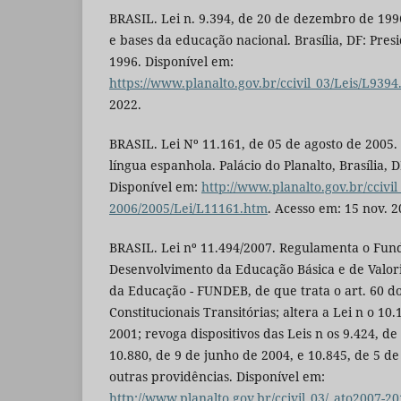
BRASIL. Lei n. 9.394, de 20 de dezembro de 1996
e bases da educação nacional. Brasília, DF: Pres
1996. Disponível em:
https://www.planalto.gov.br/ccivil_03/Leis/L939
2022.
BRASIL. Lei Nº 11.161, de 05 de agosto de 2005.
língua espanhola. Palácio do Planalto, Brasília, D
Disponível em:
http://www.planalto.gov.br/ccivil
2006/2005/Lei/L11161.htm
. Acesso em: 15 nov. 2
BRASIL. Lei nº 11.494/2007. Regulamenta o Fu
Desenvolvimento da Educação Básica e de Valori
da Educação - FUNDEB, de que trata o art. 60 do
Constitucionais Transitórias; altera a Lei n o 10
2001; revoga dispositivos das Leis n os 9.424, 
10.880, de 9 de junho de 2004, e 10.845, de 5 d
outras providências. Disponível em:
http://www.planalto.gov.br/ccivil_03/_ato2007-20