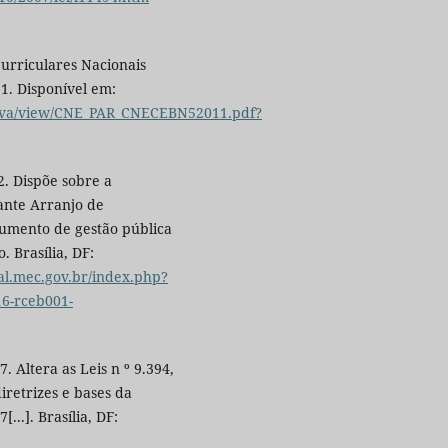
Curriculares Nacionais
11. Disponível em:
ativa/view/CNE_PAR_CNECEBN52011.pdf?
2. Dispõe sobre a
ante Arranjo de
umento de gestão pública
 Brasília, DF:
tal.mec.gov.br/index.php?
6-rceb001-
. Altera as Leis n º 9.394,
iretrizes e bases da
...]. Brasília, DF: