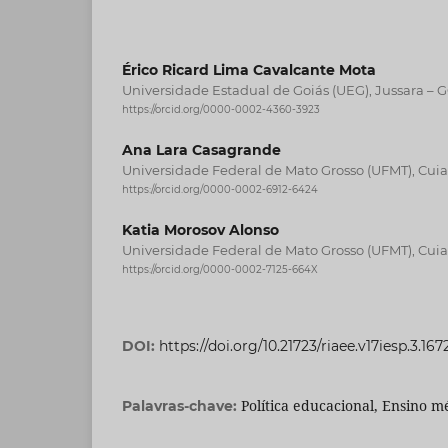
Érico Ricard Lima Cavalcante Mota
Universidade Estadual de Goiás (UEG), Jussara – G
https://orcid.org/0000-0002-4360-3923
Ana Lara Casagrande
Universidade Federal de Mato Grosso (UFMT), Cuiab
https://orcid.org/0000-0002-6912-6424
Katia Morosov Alonso
Universidade Federal de Mato Grosso (UFMT), Cuiab
https://orcid.org/0000-0002-7125-664X
DOI:
https://doi.org/10.21723/riaee.v17iesp.3.167
Política educacional, Ensino m
Palavras-chave: