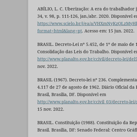
ABÍLIO, L. C. Uberização: A era do trabalhador ju
34, v. 98, p. 111-126, jan./abr. 2020. Disponível 
https://www.scielo.br/j/ea/a/VHXmNyKzQLzM
format=html&lang=pt
. Acesso em: 15 jun. 2022.
BRASIL. Decreto-Lei nº 5.452, de 1º de maio de 
Consolidação das Leis do Trabalho. Disponível 
http://www.planalto.gov.br/ccivil/decreto-lei/de
nov. 2022.
BRASIL (1967). Decreto-lei nº 236. Complementa
4.117 de 27 de agosto de 1962. Diário Oficial da
Brasil, Brasília, DF. Disponível em
http://www.planalto.gov.br/ccivil_03/decreto-lei
15 nov. 2022.
BRASIL. Constituição (1988). Constituição da Re
Brasil. Brasília, DF: Senado Federal: Centro Gráf