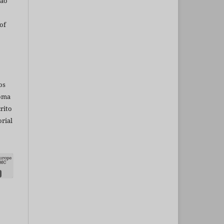
são
of
os
ioma
rito
rial