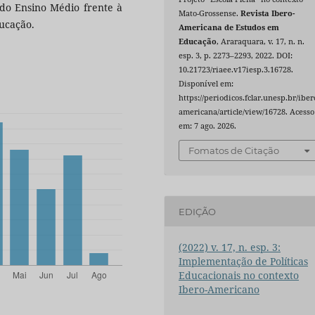
 do Ensino Médio frente à
Mato-Grossense.
Revista Ibero-
ucação.
Americana de Estudos em
Educação
, Araraquara, v. 17, n. n.
esp. 3, p. 2273–2293, 2022. DOI:
10.21723/riaee.v17iesp.3.16728.
Disponível em:
https://periodicos.fclar.unesp.br/iber
americana/article/view/16728. Acesso
em: 7 ago. 2026.
Fomatos de Citação
EDIÇÃO
(2022) v. 17, n. esp. 3:
Implementação de Políticas
Educacionais no contexto
Ibero-Americano