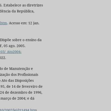
. Estabelece as diretrizes
idência da República,
4.htm
. Acesso em: 12 jan.
 Dispõe sobre o ensino da
F, 05 ago. 2005.
_03/_Ato2004-
022.
ndo de Manutenção e
zação dos Profissionais
 Ato das Disposições
.195, de 14 de fevereiro de
de 24 de dezembro de 1996,
e março de 2004; e dá
10/2007/lei/l11494.htm