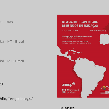
O – Brasil
á – MT – Brasil
á – MT – Brasil
28
édio, Tempo integral
PDF/A