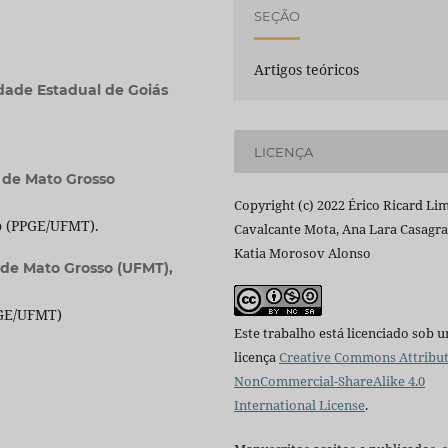
SEÇÃO
Artigos teóricos
dade Estadual de Goiás
LICENÇA
 de Mato Grosso
Copyright (c) 2022 Érico Ricard Li
o (PPGE/UFMT).
Cavalcante Mota, Ana Lara Casagr
Katia Morosov Alonso
 de Mato Grosso (UFMT),
PGE/UFMT)
Este trabalho está licenciado sob 
licença
Creative Commons Attribut
NonCommercial-ShareAlike 4.0
International License
.