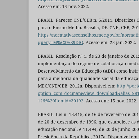
Acesso em: 15 nov. 2022.
BRASIL. Parecer CNE/CEB n. 5/2011. Diretrizes 
para o Ensino Médio. Brasília, DF: CNE; CEB, 20
https://normativasconselhos.mec.gov.br/norm
query=M%C3%89DIO
. Acesso em: 25 jan. 2022.
BRASIL. Resolução nº 1, de 23 de janeiro de 201
implementação do regime de colaboração medi
Desenvolvimento da Educação (ADE) como instr
para a melhoria da qualidade social da educação.
MEC/CNE/CEB, 2012a. Disponível em:
http://por
option=com_docman&view=download&alias=981
12&%20Itemid=30192
. Acesso em: 15 nov. 2022.
BRASIL. Lei n. 13.415, de 16 de fevereiro de 2017
de 20 de dezembro de 1996, que estabelece as d
educação nacional, e 11.494, de 20 de junho 2007[
Presidência da República, 2017a. Disponível em: