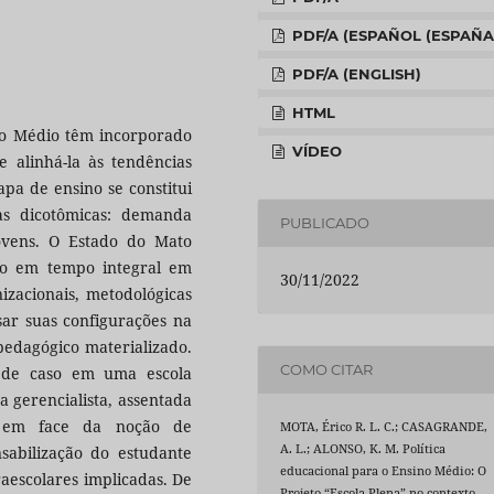
PDF/A (ESPAÑOL (ESPAÑA
PDF/A (ENGLISH)
HTML
ino Médio têm incorporado
VÍDEO
alinhá-la às tendências
pa de ensino se constitui
as dicotômicas: demanda
PUBLICADO
ovens. O Estado do Mato
io em tempo integral em
30/11/2022
nizacionais, metodológicas
isar suas configurações na
pedagógico materializado.
COMO CITAR
o de caso em uma escola
 gerencialista, assentada
 em face da noção de
MOTA, Érico R. L. C.; CASAGRANDE,
A. L.; ALONSO, K. M. Política
abilização do estudante
educacional para o Ensino Médio: O
aescolares implicadas. De
Projeto “Escola Plena” no contexto