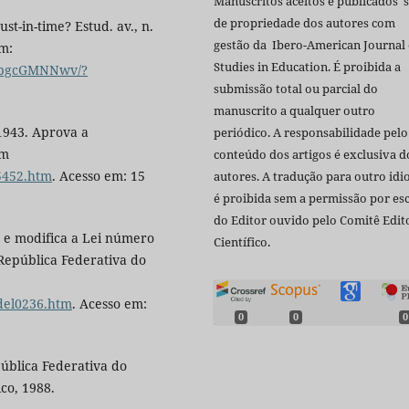
Manuscritos aceitos e publicados 
de propriedade dos autores com
st-in-time? Estud. av., n.
gestão da Ibero-American Journal 
em:
Studies in Education. É proibida a
yHbgcGMNNwv/?
submissão total ou parcial do
manuscrito a qualquer outro
1943. Aprova a
periódico. A responsabilidade pelo
em
conteúdo dos artigos é exclusiva d
l5452.htm
. Acesso em: 15
autores. A tradução para outro id
é proibida sem a permissão por esc
do Editor ouvido pelo Comitê Edito
 e modifica a Lei número
Científico.
 República Federativa do
/del0236.htm
. Acesso em:
0
0
0
pública Federativa do
ico, 1988.