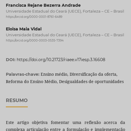
Francisca Rejane Bezerra Andrade
Universidade Estadual do Ceará (UECE), Fortaleza – CE – Brasil
https://orcid.org/0000-0001-8761-6489
Eloisa Maia Vidal
Universidade Estadual do Ceará (UECE), Fortaleza – CE – Brasil
https://orcid.org/0000-0003-0535-7394
DOI:
https://doi.org/10.21723/riaee.v17iesp.3.16608
Ensino médio, Diversificação da oferta,
Palavras-chave:
Reforma do Ensino Médio, Desigualdades de oportunidades
RESUMO
Este artigo objetiva fomentar uma reflexão acerca da
complexa articulação entre a formulação e implementação