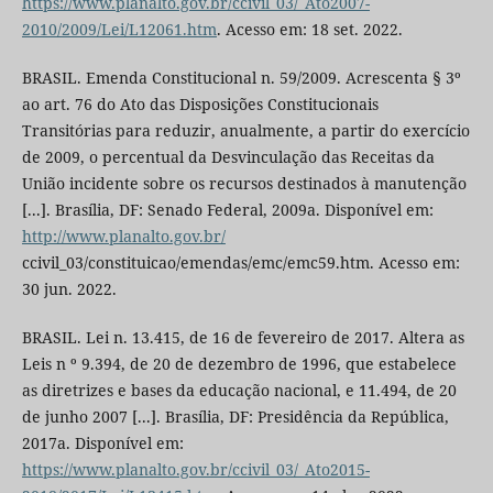
https://www.planalto.gov.br/ccivil_03/_Ato2007-
2010/2009/Lei/L12061.htm
. Acesso em: 18 set. 2022.
BRASIL. Emenda Constitucional n. 59/2009. Acrescenta § 3º
ao art. 76 do Ato das Disposições Constitucionais
Transitórias para reduzir, anualmente, a partir do exercício
de 2009, o percentual da Desvinculação das Receitas da
União incidente sobre os recursos destinados à manutenção
[...]. Brasília, DF: Senado Federal, 2009a. Disponível em:
http://www.planalto.gov.br/
ccivil_03/constituicao/emendas/emc/emc59.htm. Acesso em:
30 jun. 2022.
BRASIL. Lei n. 13.415, de 16 de fevereiro de 2017. Altera as
Leis n º 9.394, de 20 de dezembro de 1996, que estabelece
as diretrizes e bases da educação nacional, e 11.494, de 20
de junho 2007 [...]. Brasília, DF: Presidência da República,
2017a. Disponível em:
https://www.planalto.gov.br/ccivil_03/_Ato2015-