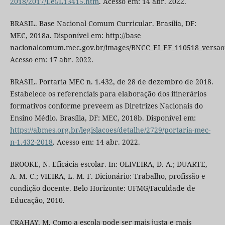
2018/2017/Lei/L13415.htm
. Acesso em: 14 abr. 2022.
BRASIL. Base Nacional Comum Curricular. Brasília, DF:
MEC, 2018a. Disponível em: http://base
nacionalcomum.mec.gov.br/images/BNCC_EI_EF_110518_versaofi
Acesso em: 17 abr. 2022.
BRASIL. Portaria MEC n. 1.432, de 28 de dezembro de 2018.
Estabelece os referenciais para elaboração dos itinerários
formativos conforme preveem as Diretrizes Nacionais do
Ensino Médio. Brasília, DF: MEC, 2018b. Disponível em:
https://abmes.org.br/legislacoes/detalhe/2729/portaria-mec-
n-1.432-2018
. Acesso em: 14 abr. 2022.
BROOKE, N. Eficácia escolar. In: OLIVEIRA, D. A.; DUARTE,
A. M. C.; VIEIRA, L. M. F. Dicionário: Trabalho, profissão e
condição docente. Belo Horizonte: UFMG/Faculdade de
Educação, 2010.
CRAHAY, M. Como a escola pode ser mais justa e mais