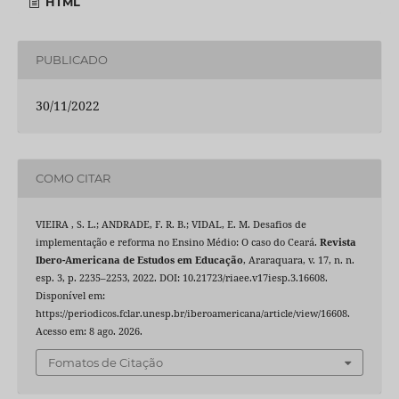
HTML
PUBLICADO
30/11/2022
COMO CITAR
VIEIRA , S. L.; ANDRADE, F. R. B.; VIDAL, E. M. Desafios de
implementação e reforma no Ensino Médio: O caso do Ceará.
Revista
Ibero-Americana de Estudos em Educação
, Araraquara, v. 17, n. n.
esp. 3, p. 2235–2253, 2022. DOI: 10.21723/riaee.v17iesp.3.16608.
Disponível em:
https://periodicos.fclar.unesp.br/iberoamericana/article/view/16608.
Acesso em: 8 ago. 2026.
Fomatos de Citação