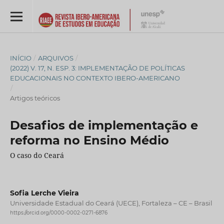
INÍCIO
/
ARQUIVOS
/
(2022) V. 17, N. ESP. 3: IMPLEMENTAÇÃO DE POLÍTICAS
EDUCACIONAIS NO CONTEXTO IBERO-AMERICANO
/
Artigos teóricos
Desafios de implementação e
reforma no Ensino Médio
O caso do Ceará
Sofia Lerche Vieira
Universidade Estadual do Ceará (UECE), Fortaleza – CE – Brasil
https://orcid.org/0000-0002-0271-6876