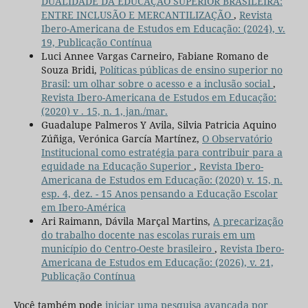
DUALIDADE DA EDUCAÇÃO SUPERIOR BRASILEIRA:
ENTRE INCLUSÃO E MERCANTILIZAÇÃO
,
Revista
Ibero-Americana de Estudos em Educação: (2024), v.
19, Publicação Contínua
Luci Annee Vargas Carneiro, Fabiane Romano de
Souza Bridi,
Políticas públicas de ensino superior no
Brasil: um olhar sobre o acesso e a inclusão social
,
Revista Ibero-Americana de Estudos em Educação:
(2020) v . 15, n. 1, jan./mar.
Guadalupe Palmeros Y Avila, Silvia Patricia Aquino
Zúñiga, Verónica García Martínez,
O Observatório
Institucional como estratégia para contribuir para a
equidade na Educação Superior
,
Revista Ibero-
Americana de Estudos em Educação: (2020) v. 15, n.
esp. 4, dez. - 15 Anos pensando a Educação Escolar
em Ibero-América
Ari Raimann, Dávila Marçal Martins,
A precarização
do trabalho docente nas escolas rurais em um
município do Centro-Oeste brasileiro
,
Revista Ibero-
Americana de Estudos em Educação: (2026), v. 21,
Publicação Contínua
Você também pode
iniciar uma pesquisa avançada por