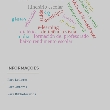
currículo
inmadurez social
prácticas de enseñanza
herança cultural
itinerário escolar
município
educação
ldb
saúde
habitus
gênero
inclusão
e-learning
dialética
deficiência visual
formación del profesorado
mídia
baixo rendimento escolar
INFORMAÇÕES
Para Leitores
Para Autores
Para Bibliotecários