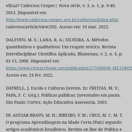
eficaz? Cadernos Cenpec| Nova série, v. 3, n. 1, p. 9-40,
2013. Disponível em:
http://www.cadernos.cenpec.org.br/cadernos/index.php/
cadernos/article/view/202. Acesso em: 10 mar. 2022.
DALFOVO, M. S.; LANA, R. A.; SILVEIRA, A. Métodos
quantitativos e qualitativos: Um resgate teórico. Revista
Interdisciplinar Científica Aplicada, Blumenau, v. 2, n. 4, p.
01-13, 2008. Disponível em:
https://www.researchgate.net/publication/277098690_MET
Acesso em: 24 fev. 2022.
DAYRELL, J. Escola e Culturas Juvenis. In: FREITAS, M. V.;
PAPA, F. C. (org.). Políticas públicas: Juventudes em pauta.
São Paulo: Cortez: Ação Educativa Assessoria, 2003.
DE AGUIAR BRAVO, M. H.; RIBEIRO, V. M.; CRUZ, M. C. M. T.
O programa Aprendizagem na Idade Certa (Paic) segundo
artigos acadêmicos brasileiros. Revista on line de Política e