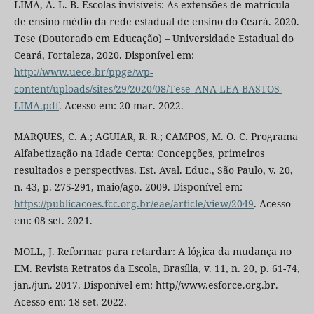
LIMA, A. L. B. Escolas invisíveis: As extensões de matrícula
de ensino médio da rede estadual de ensino do Ceará. 2020.
Tese (Doutorado em Educação) – Universidade Estadual do
Ceará, Fortaleza, 2020. Disponível em:
http://www.uece.br/ppge/wp-
content/uploads/sites/29/2020/08/Tese_ANA-LEA-BASTOS-
LIMA.pdf
. Acesso em: 20 mar. 2022.
MARQUES, C. A.; AGUIAR, R. R.; CAMPOS, M. O. C. Programa
Alfabetização na Idade Certa: Concepções, primeiros
resultados e perspectivas. Est. Aval. Educ., São Paulo, v. 20,
n. 43, p. 275-291, maio/ago. 2009. Disponível em:
https://publicacoes.fcc.org.br/eae/article/view/2049
. Acesso
em: 08 set. 2021.
MOLL, J. Reformar para retardar: A lógica da mudança no
EM. Revista Retratos da Escola, Brasília, v. 11, n. 20, p. 61-74,
jan./jun. 2017. Disponível em: http//www.esforce.org.br.
Acesso em: 18 set. 2022.