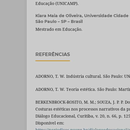
Educação (UNICAMP).
Kiara Maia de Oliveira,
Universidade Cidade 
São Paulo – SP – Brasil
Mestrado em Educação.
REFERÊNCIAS
ADORNO, T. W. Indústria cultural. São Paulo: UN
ADORNO, T. W. Teoria estética. São Paulo: Marti
BERKENBROCK-ROSITO, M. M.; SOUZA, J. P. P. D
Costuras estéticas nos processos narrativos da p
Diálogo Educacional, Curitiba, v. 20, n. 66, p. 125
Disponível em:
https://periodicos.pucpr.br/dialogoeducacional/