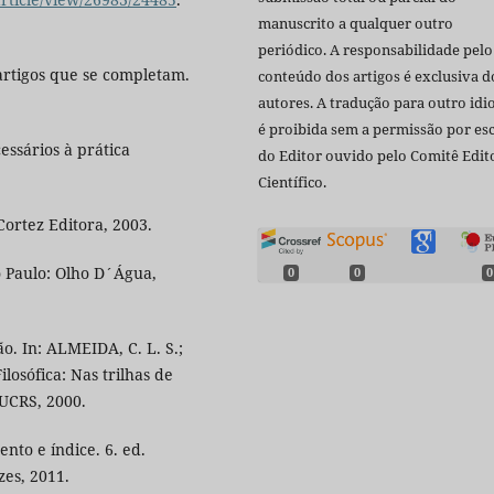
manuscrito a qualquer outro
periódico. A responsabilidade pelo
 artigos que se completam.
conteúdo dos artigos é exclusiva d
autores. A tradução para outro id
é proibida sem a permissão por esc
essários à prática
do Editor ouvido pelo Comitê Edito
Científico.
 Cortez Editora, 2003.
o Paulo: Olho D´Água,
0
0
0
. In: ALMEIDA, C. L. S.;
osófica: Nas trilhas de
PUCRS, 2000.
to e índice. 6. ed.
zes, 2011.