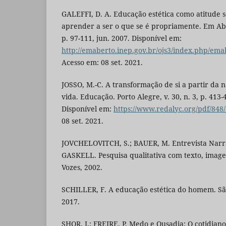
GALEFFI, D. A. Educação estética como atitude se
aprender a ser o que se é propriamente. Em Abert
p. 97-111, jun. 2007. Disponível em:
http://emaberto.inep.gov.br/ojs3/index.php/ema
Acesso em: 08 set. 2021.
JOSSO, M.-C. A transformação de si a partir da n
vida. Educação. Porto Alegre, v. 30, n. 3, p. 413-4
Disponível em:
https://www.redalyc.org/pdf/848
08 set. 2021.
JOVCHELOVITCH, S.; BAUER, M. Entrevista Narra
GASKELL. Pesquisa qualitativa com texto, imagem
Vozes, 2002.
SCHILLER, F. A educação estética do homem. Sã
2017.
SHOR, I.; FREIRE, P. Medo e Ousadia: O cotidian