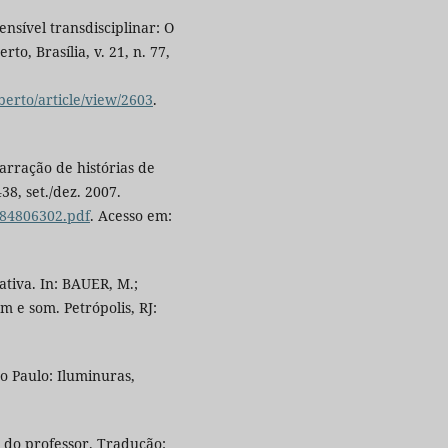
nsível transdisciplinar: O
o, Brasília, v. 21, n. 77,
berto/article/view/2603
.
arração de histórias de
38, set./dez. 2007.
/84806302.pdf
. Acesso em:
tiva. In: BAUER, M.;
 e som. Petrópolis, RJ:
o Paulo: Iluminuras,
o do professor. Tradução: