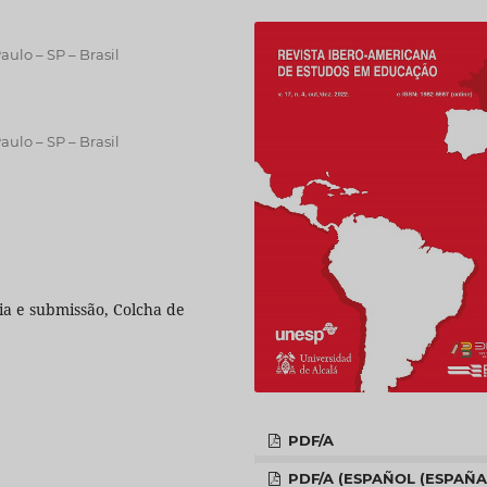
ulo – SP – Brasil
ulo – SP – Brasil
ia e submissão, Colcha de
PDF/A
PDF/A (ESPAÑOL (ESPAÑA