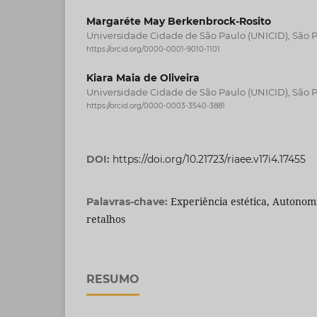
Margaréte May Berkenbrock-Rosito
Universidade Cidade de São Paulo (UNICID), São Pa
https://orcid.org/0000-0001-9010-1101
Kiara Maia de Oliveira
Universidade Cidade de São Paulo (UNICID), São Pa
https://orcid.org/0000-0003-3540-3881
DOI:
https://doi.org/10.21723/riaee.v17i4.17455
Experiência estética, Autonom
Palavras-chave:
retalhos
RESUMO