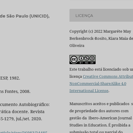
LICENÇA
de São Paulo (UNICID),
Copyright (c) 2022 Margaréte May
Berkenbrock-Rosito, Kiara Maia d
Oliveira
Este trabalho está licenciado sob 
licença
Creative Commons Attribut
ESP, 1982.
NonCommercial-ShareAlike 4.0
International License
.
ns Fontes, 2008.
Manuscritos aceitos e publicados 
ocumento Autobiográfico:
de propriedade dos autores com
rática docente. Revista
gestão da Ibero-American Journal 
5-1279, jul./set. 2020.
Studies in Education. É proibida a
submissão total ou parcial do
article/view/26983/24485
.