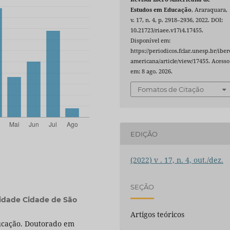
Estudos em Educação
, Araraquara,
v. 17, n. 4, p. 2918–2936, 2022. DOI:
10.21723/riaee.v17i4.17455.
Disponível em:
https://periodicos.fclar.unesp.br/iber
americana/article/view/17455. Acesso
em: 8 ago. 2026.
Fomatos de Citação
EDIÇÃO
(2022) v . 17, n. 4, out./dez.
SEÇÃO
idade Cidade de São
Artigos teóricos
ucação. Doutorado em