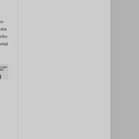
os
ioma
rito
rial