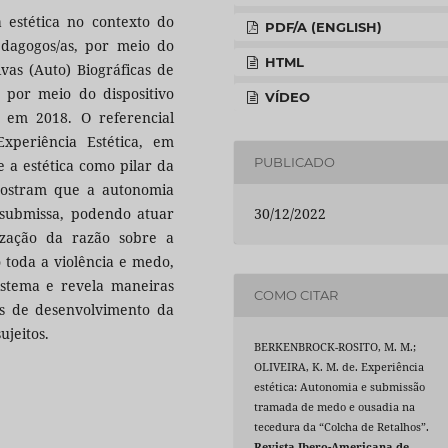
 estética no contexto do
PDF/A (ENGLISH)
edagogos/as, por meio do
HTML
vas (Auto) Biográficas de
 por meio do dispositivo
VÍDEO
, em 2018. O referencial
xperiência Estética, em
PUBLICADO
e a estética como pilar da
mostram que a autonomia
30/12/2022
a submissa, podendo atuar
ização da razão sobre a
 toda a violência e medo,
sistema e revela maneiras
COMO CITAR
s de desenvolvimento da
jeitos.
BERKENBROCK-ROSITO, M. M.;
OLIVEIRA, K. M. de. Experiência
estética: Autonomia e submissão
tramada de medo e ousadia na
tecedura da “Colcha de Retalhos”.
Revista Ibero-Americana de