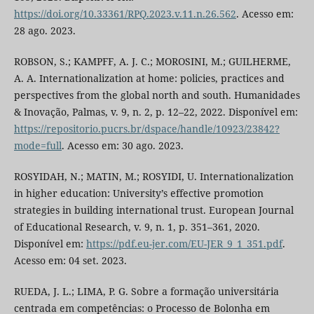
https://doi.org/10.33361/RPQ.2023.v.11.n.26.562
. Acesso em:
28 ago. 2023.
ROBSON, S.; KAMPFF, A. J. C.; MOROSINI, M.; GUILHERME,
A. A. Internationalization at home: policies, practices and
perspectives from the global north and south. Humanidades
& Inovação, Palmas, v. 9, n. 2, p. 12–22, 2022. Disponível em:
https://repositorio.pucrs.br/dspace/handle/10923/23842?
mode=full
. Acesso em: 30 ago. 2023.
ROSYIDAH, N.; MATIN, M.; ROSYIDI, U. Internationalization
in higher education: University’s effective promotion
strategies in building international trust. European Journal
of Educational Research, v. 9, n. 1, p. 351–361, 2020.
Disponível em:
https://pdf.eu-jer.com/EU-JER_9_1_351.pdf
.
Acesso em: 04 set. 2023.
RUEDA, J. L.; LIMA, P. G. Sobre a formação universitária
centrada em competências: o Processo de Bolonha em