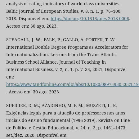
analysis of rating indicators of world-class universities.
Baltic Journal of European Studies, v. 8, n. 1, p. 76–100,
2018. Disponível em:
https://doi.org/10.1515/bjes-2018-0006
.
Acesso em: 30 ago. 2023.
STEAGALL, J. W.; FALK, P.; GALLO, A. PORTER, T. W.
International Double Degree Programs as Accelerators for
Internationalization: Lessons from the Trans-Atlantic
Business School Alliance, Journal of Teaching in
International Business, v. 2, n. 1, p. 7–35, 2021. Disponível
em:
https://www.tandfonline.com/doi/abs/10.1080/08975930.2021.1
. Acesso em: 30 ago. 2023
SUFICIER, D. M.; AZADINHO, M. P. M.; MUZZETI, L. R.
Exigências legais para a atuação de professores nos anos
iniciais do ensino fundamental (1996-2019). Revista on Line
de Política e Gestão Educacional, v. 24, n. 3, p. 1461–1473,
set./dez. 2020. Disponível em: