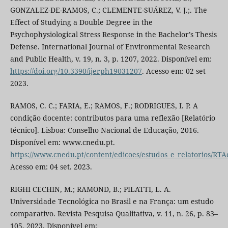
GONZALEZ-DE-RAMOS, C.; CLEMENTE-SUÁREZ, V. J.;. The
Effect of Studying a Double Degree in the
Psychophysiological Stress Response in the Bachelor’s Thesis
Defense. International Journal of Environmental Research
and Public Health, v. 19, n. 3, p. 1207, 2022. Disponível em:
https://doi.org/10.3390/ijerph19031207
. Acesso em: 02 set
2023.
RAMOS, C. C.; FARIA, E.; RAMOS, F.; RODRIGUES, I. P. A
condição docente: contributos para uma reflexão [Relatório
técnico]. Lisboa: Conselho Nacional de Educação, 2016.
Disponível em: www.cnedu.pt.
https://www.cnedu.pt/content/edicoes/estudos_e_relatorios/RT
Acesso em: 04 set. 2023.
RIGHI CECHIN, M.; RAMOND, B.; PILATTI, L. A.
Universidade Tecnológica no Brasil e na França: um estudo
comparativo. Revista Pesquisa Qualitativa, v. 11, n. 26, p. 83–
105, 2023. Disponível em: