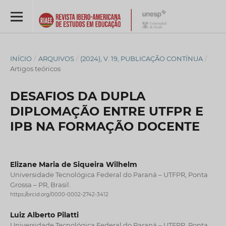
INÍCIO
/
ARQUIVOS
/
(2024), V. 19, PUBLICAÇÃO CONTÍNUA
/
Artigos teóricos
DESAFIOS DA DUPLA
DIPLOMAÇÃO ENTRE UTFPR E
IPB NA FORMAÇÃO DOCENTE
Elizane Maria de Siqueira Wilhelm
Universidade Tecnológica Federal do Paraná – UTFPR, Ponta
Grossa – PR, Brasil.
https://orcid.org/0000-0002-2742-3412
Luiz Alberto Pilatti
Universidade Tecnológica Federal do Paraná – UTFPR, Ponta