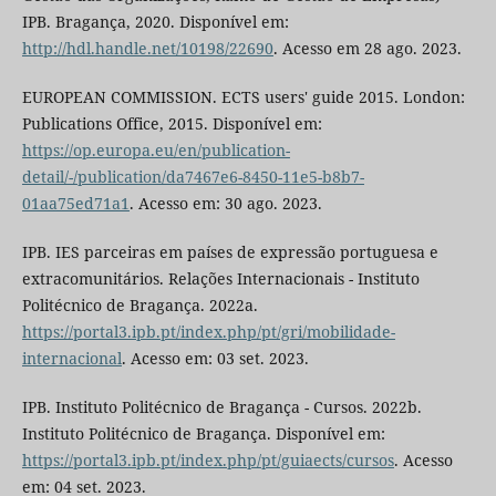
IPB. Bragança, 2020. Disponível em:
http://hdl.handle.net/10198/22690
. Acesso em 28 ago. 2023.
EUROPEAN COMMISSION. ECTS users' guide 2015. London:
Publications Office, 2015. Disponível em:
https://op.europa.eu/en/publication-
detail/-/publication/da7467e6-8450-11e5-b8b7-
01aa75ed71a1
. Acesso em: 30 ago. 2023.
IPB. IES parceiras em países de expressão portuguesa e
extracomunitários. Relações Internacionais - Instituto
Politécnico de Bragança. 2022a.
https://portal3.ipb.pt/index.php/pt/gri/mobilidade-
internacional
. Acesso em: 03 set. 2023.
IPB. Instituto Politécnico de Bragança - Cursos. 2022b.
Instituto Politécnico de Bragança. Disponível em:
https://portal3.ipb.pt/index.php/pt/guiaects/cursos
. Acesso
em: 04 set. 2023.