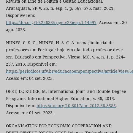
Revista on Line de Política e Gestão Educacional,
Araraquara, SP, v. 25, n. esp. 1, p. 567–576, mar. 2021.
Disponível em:
https://doi.org/10.22633/rpge.v25iesp.1.14997
. Acesso em: 30
ago. 2023.
NUNES, C. S. C.; NUNES, H. S. C. A formação inicial de
professores em Portugal: hoje em dia, todo professor deve
ser. Educação em Perspectiva, Viçosa, MG, v. 4, n. 1, p. 224–
237, 2013. Disponível em:
https://periodicos.ufv.br/educacaoemperspectiva/article/view/6
Acesso em: 04 set. 2023.
OBST, D.; KUDER, M. International Joint- and Double-Degree
Programs. International Higher Education, v. 66, 2015.
Disponível em:
https://doi.org/10.6017/ihe.2012.66.8585
.
Acesso em: 01 set. 2023.
ORGANISATION FOR ECONOMIC COOPERATION AND
DEVELOPMENT (OECD). OECD Science, Technology and