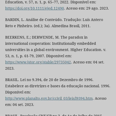
Education, v. 57, n. 1, p. 65–77, 2022. Disponível em:
https://doi.org/10.1111/ejed.12490
. Acesso em: 29 ago. 2023.
BARDIN, L. Análise de Conteúdo. Tradução: Luís Antero
Reto e Pinheiro. (ed.); 3a). Almedina Brasil, 2011.
BEERKENS, E.; DERWENDE, M. The paradox in
international cooperation: Institutionally embedded
universities in a global environment. Higher Education. v.
53, n. 1, p. 61-79, 2007. Disponível em:
https://www.jstor.org/stable/29735042
. Acesso em: 04 set.
2023.
BRASIL. Lei no 9.394, de 20 de Dezembro de 1996.
Estabelece as diretrizes e bases da educação nacional. 1996.
Disponível em:
http://www.planalto.gov.br/ccivil_03/leis/l9394.htm
. Acesso
em: 04 set. 2023.
BRASIL. Resolução CNE/CP no 2, de 1o de Julho de 2015.