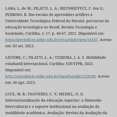
LARA, L. de M.; PILATTI, L. A.; BILYNKIEVYCZ, C. dos S.;
PEDROSO, B. Das escolas de aprendizes artífices à
Universidade Tecnológica Federal do Paraná: percursos da
educação tecnológica no Brasil. Revista Tecnologia e
Sociedade, Curitiba, v. 17, p. 49-67, 2021. Disponível em:
https://periodicos.utfpr.edu.br/rts/article/view/14437
. Acesso
em: 03 set. 2023.
LIEVORE, C.; PILATTI, L. A.; TEIXEIRA, J. A. S. Mobilidade
estudantil internacional. Curitiba: EDUTFPR, 2022.
Disponível em:
http://repositorio.utfpr.edu.br/jspui/handle/1/29298
. Acesso
em: 30 ago. 2023.
LUCE, M. B.; FAGUNDES, C. V.; MEDIEL, O. G.
Internacionalização da educação superior: a dimensão
intercultural e o suporte institucional na avaliação da
mobilidade acadêmica. Avaliação: Revista da Avaliação da