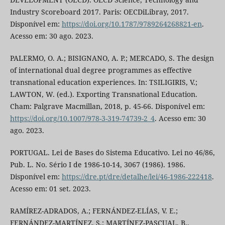
Industry Scoreboard 2017. Paris: OECDiLibray, 2017.
Disponível em:
https://doi.org/10.1787/9789264268821-en
.
Acesso em: 30 ago. 2023.
PALERMO, O. A.; BISIGNANO, A. P.; MERCADO, S. The design
of international dual degree programmes as effective
transnational education experiences. In: TSILIGIRIS, V.;
LAWTON, W. (ed.). Exporting Transnational Education.
Cham: Palgrave Macmillan, 2018, p. 45-66. Disponível em:
https://doi.org/10.1007/978-3-319-74739-2_4
. Acesso em: 30
ago. 2023.
PORTUGAL. Lei de Bases do Sistema Educativo. Lei no 46/86,
Pub. L. No. Sério I de 1986-10-14, 3067 (1986). 1986.
Disponível em:
https://dre.pt/dre/detalhe/lei/46-1986-222418
.
Acesso em: 01 set. 2023.
RAMÍREZ-ADRADOS, A.; FERNÁNDEZ-ELÍAS, V. E.;
FERNÁNDEZ-MARTÍNEZ, S.; MARTÍNEZ-PASCUAL, B.,